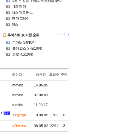
포비든 킹덤 : 전설의 마스터를 찾아서
쉬즈 더 원
섹스 위드 러브
인 더 그레이
원스
피아노 (8.6/10점)
훌라 걸스 (7.49/10점)
회로 (4.6/10점)
movist
14.06.05
movist
07.08.03
movist
11.08.17
 사람들
sunjjangill
10.08.05
1702
0
st0helena
08.05.02
2291
2