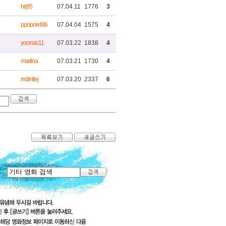
hrj95
07.04.11
1776
3
ppopori486
07.04.04
1575
4
yoonsic11
07.03.22
1838
4
martina
07.03.21
1730
4
mdintlej
07.03.20
2337
6