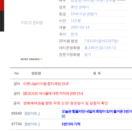
배우
임창정
/
하지원
/
주현
/
정두홍
장르
휴먼 코메디
등급
15세 이상 관람가
시간
113 분
개봉
2007-02-14
국가
한국
20자평 평점
7.81/10 (참여2187명)
네티즌영화평
총 148건 (
읽기
/
쓰기
)
전문가영화평
읽기
공지
티켓나눔터 이용 중지 예정 안내!
공지
[중요] 모든 게시물에 대한 저작권 관련 안내
공지
영화예매권을 향한 무한 도전! 응모방식 및 당첨자 확인
오늘은 힘들지만 내일의 희망이 있어 즐거운 1번가
85540
[1번가의 ..]
(2)
67704
[1번가의 ..]
1번가의 기적