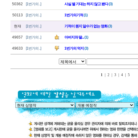
50362
[1번가의 ..]
사실 별 기대는 하지 않고 봤다
(3)
50113
[1번가의 ..]
1번가의기적
(1)
현재
[1번가의 ..]
기적이 뭔지 알수가 없는 영화
(3)
49657
[1번가의 ..]
아버지와 딸...
(1)
49633
[1번가의 ..]
1번가의 억지
(3)
1
|
2
|
3
|
4
|
5