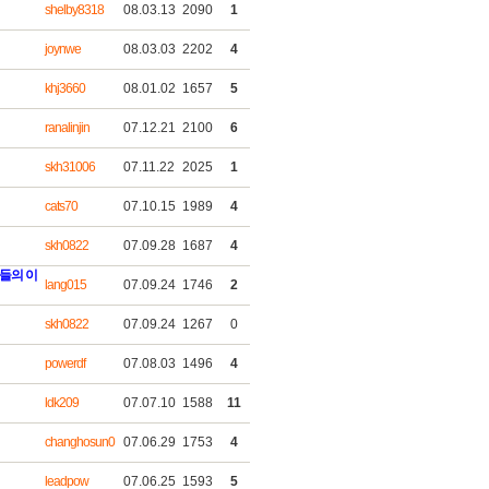
shelby8318
08.03.13
2090
1
joynwe
08.03.03
2202
4
khj3660
08.01.02
1657
5
ranalinjin
07.12.21
2100
6
skh31006
07.11.22
2025
1
cats70
07.10.15
1989
4
skh0822
07.09.28
1687
4
들의 이
lang015
07.09.24
1746
2
skh0822
07.09.24
1267
0
powerdf
07.08.03
1496
4
ldk209
07.07.10
1588
11
changhosun0
07.06.29
1753
4
leadpow
07.06.25
1593
5