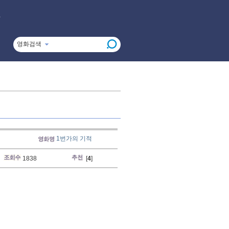
영화검색
1번가의 기적
1838
[
4
]