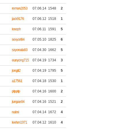
remon2053
07.06.14
1548
2
jack9176
07.06.12
1518
1
ioseph
07.06.11
1591
5
sexyori84
07.05.10
1825
6
sayonala83
07.04.30
1662
5
eunyong715
07.04.19
1734
3
jongii2
07.04.19
1795
5
a17561
07.04.18
1530
1
ptpptp
07.04.16
1600
2
jungae04
07.04.16
1521
2
nabsl
07.04.14
1672
4
leehm1971
07.04.12
1610
4