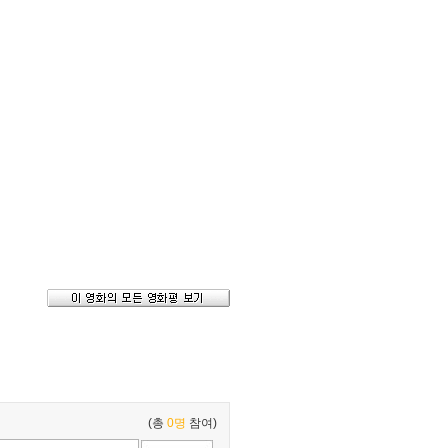
(총
0명
참여)