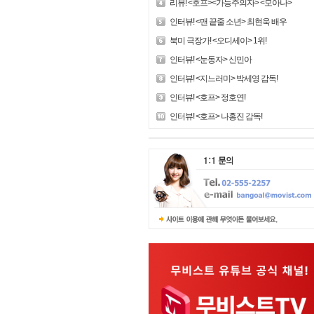
리뷰! <호프><가능주의자> <모아나>
인터뷰! <맨 끝줄 소년> 최현욱 배우
북미 극장가! <오디세이> 1위!
인터뷰! <눈동자> 신민아
인터뷰! <지느러미> 박세영 감독!
인터뷰! <호프> 정호연!
인터뷰! <호프> 나홍진 감독!