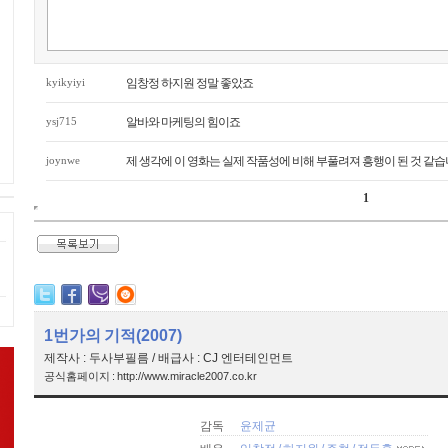
kyikyiyi
임창정 하지원 정말 좋았죠
ysj715
알바와 마케팅의 힘이죠
joynwe
제 생각에 이 영화는 실제 작품성에 비해 부풀려져 흥행이 된 것 같습니
1
1번가의 기적(2007)
제작사 : 두사부필름 / 배급사 : CJ 엔터테인먼트
공식홈페이지 : http://www.miracle2007.co.kr
감독
윤제균