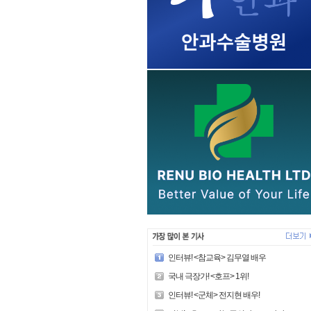
인터뷰! <참교육> 김무열 배우
국내 극장가! <호프> 1위!
인터뷰! <군체> 전지현 배우!