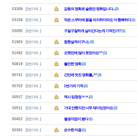
53309
[1번가의 ..]
감동의 영화로 슬펐던 영화입니다..
(2)
53158
[1번가의 ..]
작은 스쿠터에 몸을 의지하더라도 더 행복하다
(1)
53095
[1번가의 ..]
구질구질하게 살아간다는게 기적인가?
(1)
51903
[1번가의 ..]
참현실적이구나;;
(3)
51492
[1번가의 ..]
오랫만에 많이 웃었어요^^
(1)
50819
[1번가의 ..]
볼만한 영화
(2)
50741
[1번가의 ..]
간만에 멋진 영화를,,^^
(3)
50702
[1번가의 ..]
1번가의 기적
(2)
50557
[1번가의 ..]
역시 임창정ㅋㅋ
(2)
50511
[1번가의 ..]
기대 안했지만 너무 재미있었어요
(2)
50452
[1번가의 ..]
별생각없이 봤다
(1)
50391
[1번가의 ..]
순수한 마음
(1)