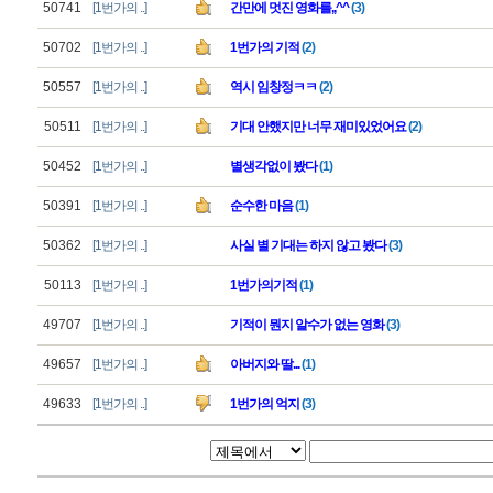
50741
[1번가의 ..]
간만에 멋진 영화를,,^^
(3)
50702
[1번가의 ..]
1번가의 기적
(2)
50557
[1번가의 ..]
역시 임창정ㅋㅋ
(2)
50511
[1번가의 ..]
기대 안했지만 너무 재미있었어요
(2)
50452
[1번가의 ..]
별생각없이 봤다
(1)
50391
[1번가의 ..]
순수한 마음
(1)
50362
[1번가의 ..]
사실 별 기대는 하지 않고 봤다
(3)
50113
[1번가의 ..]
1번가의기적
(1)
49707
[1번가의 ..]
기적이 뭔지 알수가 없는 영화
(3)
49657
[1번가의 ..]
아버지와 딸...
(1)
49633
[1번가의 ..]
1번가의 억지
(3)