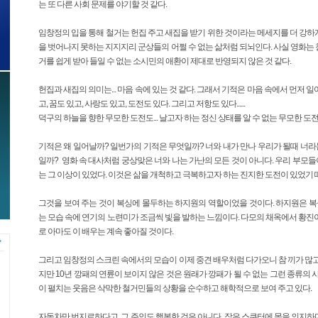
는 또 다른 사회 문제를 야기할 것 같다.
임창정의 입을 통해 철거는 헌집 주고 새집을 받기 위한 것이라는 메세지를 더 강하게 내
을 벗어나지 못하는 지지지리 군상들의 어쩔 수 없는 삶처럼 되뇌인다. 사실 영화는 
거를 쉽게 받아 들일 수 없는 소시민의 애환이 제대로 반영되지 않은 것 같다.
헌집과 새집의 의미는... 마음 속에 있는 것 같다. 그래서 기적은 마음 속에서 먼저 일
고, 꿈도 있고, 사랑도 있고, 도전도 있다. 그리고 저항도 있다......
덕구의 하늘을 향한 무모한 도전도... 날고자 하는 정신 상태를 알 수 없는 무모한 도
기적은 왜 일어날까? 일번가의 기적은 무엇일까? 너와 내가 만나 우리가 될때 너라
일까? 영화 속 대사처럼 궁상맞은 너와 나는 가난의 모든 것이 아니다. 우리 부모
는 그 이상이 있었다. 이것은 삶을 개척하고 극복하고자 하는 진지한 도전이 있었기 
그것을 보여 주는 것이 복싱에 몰두하는 하지원의 역할이었을 것이다. 하지원은 
는 모습 속에 연기의 노련미가 조금씩 빛을 발하는 느낌이다. 다모의 채옥에서 황진
로 아마도 이 배우는 계속 좋아질 것이다.
그리고 임창정의 스크린 속에서의 모습이 이제 중견 배우처럼 다가오니 참 끼가 많고 
지만 10년 깡패의 연륜이 보이지 않은 것은 원래가 깡패가 될 수 없는 그런 종류
이 펼치는 웃음은 삭막한 철거민들의 상황을 순수하고 해학적으로 보여 주고 있다.
자동차만 번지르하다고, 그 주인도 행복한 것은 아니다. 작은 스쿠터에 몸을 의지하