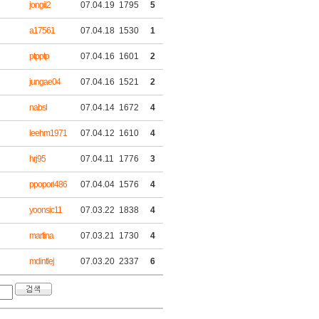
jongii2
07.04.19
1795
5
a17561
07.04.18
1530
1
ptpptp
07.04.16
1601
2
jungae04
07.04.16
1521
2
nabsl
07.04.14
1672
4
leehm1971
07.04.12
1610
4
hrj95
07.04.11
1776
3
ppopori486
07.04.04
1576
4
yoonsic11
07.03.22
1838
4
martina
07.03.21
1730
4
mdintlej
07.03.20
2337
6