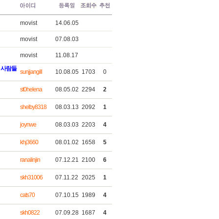
movist
14.06.05
movist
07.08.03
movist
11.08.17
 사람들
sunjjangill
10.08.05
1703
0
st0helena
08.05.02
2294
2
shelby8318
08.03.13
2092
1
joynwe
08.03.03
2203
4
khj3660
08.01.02
1658
5
ranalinjin
07.12.21
2100
6
skh31006
07.11.22
2025
1
cats70
07.10.15
1989
4
skh0822
07.09.28
1687
4