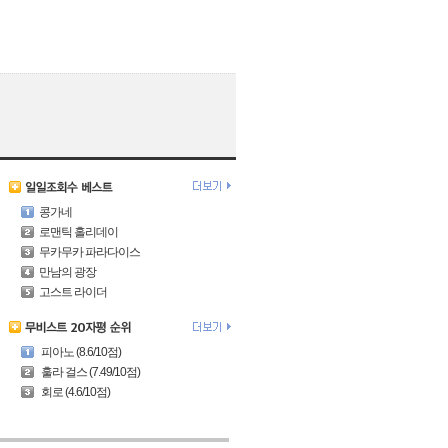
콩가네
로맨틱 홀리데이
무카무카 파라다이스
만남의 광장
고스트 라이더
피아노 (8.6/10점)
훌라 걸스 (7.49/10점)
회로 (4.6/10점)