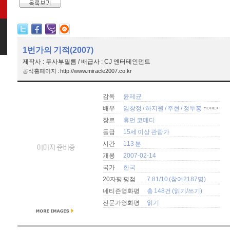
1번가의 기적(2007)
제작사 : 두사부필름 / 배급사 : CJ 엔터테인먼트
공식홈페이지 : http://www.miracle2007.co.kr
감독
윤제균
배우
임창정
/
하지원
/
주현
/
정두홍
장르
휴먼 코메디
등급
15세 이상 관람가
시간
113 분
개봉
2007-02-14
국가
한국
20자평 평점
7.81/10 (참여2187명)
네티즌영화평
총 148건 (
읽기
/
쓰기
)
전문가영화평
읽기