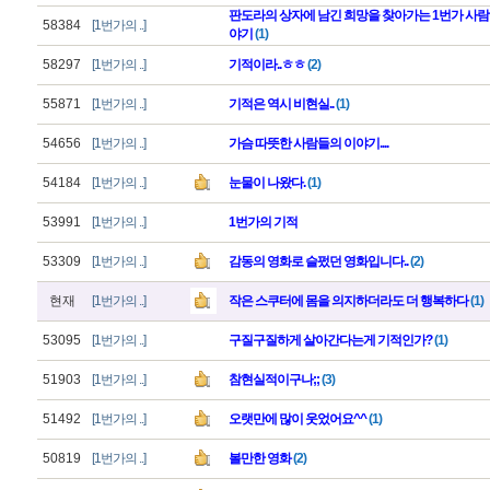
판도라의 상자에 남긴 희망을 찾아가는 1번가 사람
58384
[1번가의 ..]
야기
(1)
58297
[1번가의 ..]
기적이라..ㅎㅎ
(2)
55871
[1번가의 ..]
기적은 역시 비현실..
(1)
54656
[1번가의 ..]
가슴 따뜻한 사람들의 이야기....
54184
[1번가의 ..]
눈물이 나왔다.
(1)
53991
[1번가의 ..]
1번가의 기적
53309
[1번가의 ..]
감동의 영화로 슬펐던 영화입니다..
(2)
현재
[1번가의 ..]
작은 스쿠터에 몸을 의지하더라도 더 행복하다
(1)
53095
[1번가의 ..]
구질구질하게 살아간다는게 기적인가?
(1)
51903
[1번가의 ..]
참현실적이구나;;
(3)
51492
[1번가의 ..]
오랫만에 많이 웃었어요^^
(1)
50819
[1번가의 ..]
볼만한 영화
(2)