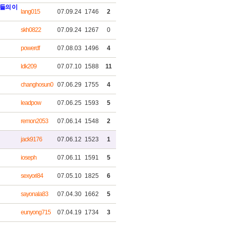
들의 이
lang015
07.09.24
1746
2
skh0822
07.09.24
1267
0
powerdf
07.08.03
1496
4
ldk209
07.07.10
1588
11
changhosun0
07.06.29
1755
4
leadpow
07.06.25
1593
5
remon2053
07.06.14
1548
2
jack9176
07.06.12
1523
1
ioseph
07.06.11
1591
5
sexyori84
07.05.10
1825
6
sayonala83
07.04.30
1662
5
eunyong715
07.04.19
1734
3