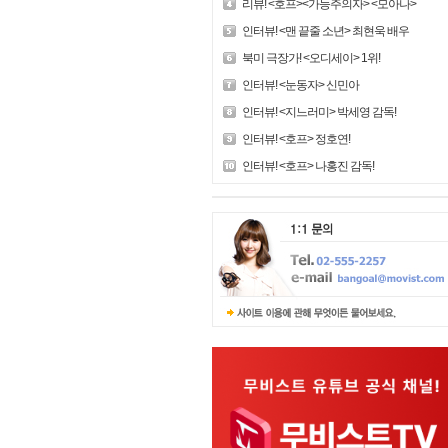
리뷰! <호프><가능주의자> <모아나>
인터뷰! <맨 끝줄 소년> 최현욱 배우
북미 극장가! <오디세이> 1위!
인터뷰! <눈동자> 신민아
인터뷰! <지느러미> 박세영 감독!
인터뷰! <호프> 정호연!
인터뷰! <호프> 나홍진 감독!