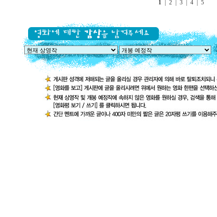
1
|
2
|
3
|
4
|
5