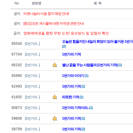
공지
티켓나눔터 이용 중지 예정 안내!
공지
[중요] 모든 게시물에 대한 저작권 관련 안내
공지
영화예매권을 향한 무한 도전! 응모방식 및 당첨자 확인
오늘은 힘들지만 내일의 희망이 있어 즐거운 1번가
85540
[1번가의 ..]
(2)
67704
[1번가의 ..]
1번가의 기적
66192
[1번가의 ..]
별난 꿈을 꾸는 사람들의 (1번가의 기적)
(1)
65890
[1번가의 ..]
1번가의 이야기
(1)
62493
[1번가의 ..]
1번가의 기적
(1)
61605
[1번가의 ..]
따듯한 기적
(1)
60873
[1번가의 ..]
1번가의 기적이라..
(1)
59606
[1번가의 ..]
1번가의 기적
(1)
58709
[1번가의 ..]
1번가의 기적
(2)