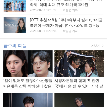
화제, 역대 최대 규모 45개국 189편
2026-08-07 09:15:36
|
박은영 기자
[OTT 추천작 8월 1주] <유부녀 킬러>, <지금
불륜이 문제가 아닙니다>, <와일드 씽> 등
2026-08-01 10:02:00
|
박은영 기자
금주의 피플
더보기
‘길이 없어도 괜찮아’ <산양들
시청자분들과 함께 ‘멋한민
> 유재욱 감독·박혜진이 찾은
국’에서 숨 쉴 수 있어 기적 같
진짜 ‘안식처’
았다, <멋진 신세계> 강현주
작가