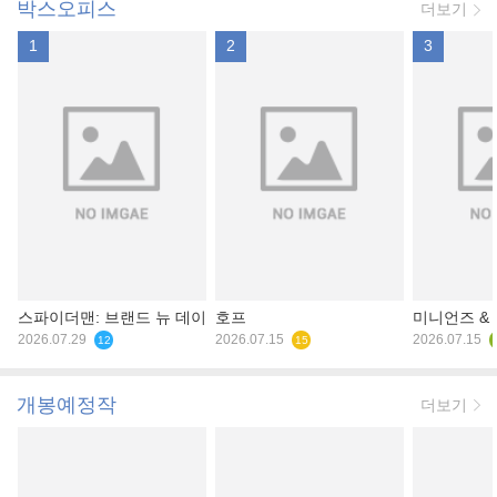
박스오피스
더보기
1
2
3
스파이더맨: 브랜드 뉴 데이
호프
미니언즈 &
2026.07.29
2026.07.15
2026.07.15
12
15
개봉예정작
더보기