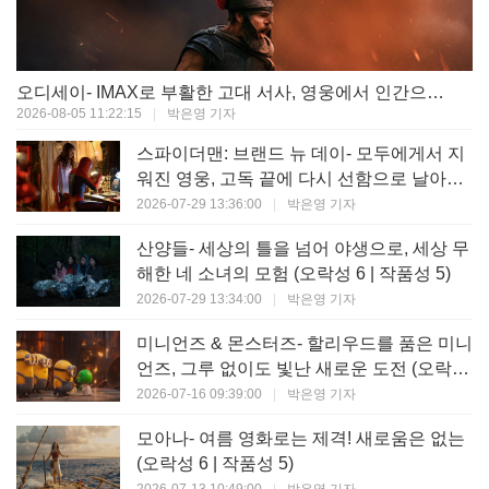
오디세이- IMAX로 부활한 고대 서사, 영웅에서 인간으로의 귀환 (오락성 9 | 작품성 9)
2026-08-05 11:22:15
|
박은영 기자
스파이더맨: 브랜드 뉴 데이- 모두에게서 지
워진 영웅, 고독 끝에 다시 선함으로 날아오
르다 (오락성 8 | 작품성 8)
2026-07-29 13:36:00
|
박은영 기자
산양들- 세상의 틀을 넘어 야생으로, 세상 무
해한 네 소녀의 모험 (오락성 6 | 작품성 5)
2026-07-29 13:34:00
|
박은영 기자
미니언즈 & 몬스터즈- 할리우드를 품은 미니
언즈, 그루 없이도 빛난 새로운 도전 (오락성
7 | 작품성 6)
2026-07-16 09:39:00
|
박은영 기자
모아나- 여름 영화로는 제격! 새로움은 없는
(오락성 6 | 작품성 5)