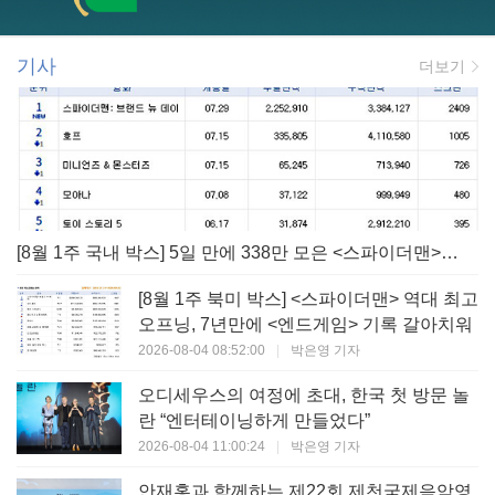
기사
더보기
[8월 1주 국내 박스] 5일 만에 338만 모은 <스파이더맨> 극장가 235% 대반등, <호프>는 400만 돌파
[8월 1주 북미 박스] <스파이더맨> 역대 최고
오프닝, 7년만에 <엔드게임> 기록 갈아치워
2026-08-04 08:52:00
|
박은영 기자
오디세우스의 여정에 초대, 한국 첫 방문 놀
란 “엔터테이닝하게 만들었다”
2026-08-04 11:00:24
|
박은영 기자
안재홍과 함께하는 제22회 제천국제음악영