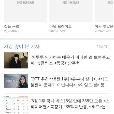
철들 무렵
아웃 브레이크
이런 엿같은
2026-09-30
2026-07-22
2026-08-07
가장 많이 본 기사
더보기
‘허투루 연기하는 배우가 아니란 걸 보여주고
파’ 넷플릭스 <동궁> 남주혁
[OTT 추천작 8월 1주] <유부녀 킬러>, <지금
불륜이 문제가 아닙니다>, <와일드 씽> 등
[8월 1주 국내 박스] 5일 만에 338만 모은 <스
파이더맨> 극장가 235% 대반등, <호프>는
400만 돌파