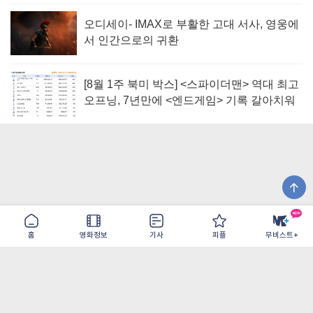
오디세이- IMAX로 부활한 고대 서사, 영웅에
서 인간으로의 귀환
[8월 1주 북미 박스] <스파이더맨> 역대 최고
오프닝, 7년만에 <엔드게임> 기록 갈아치워
홈
영화정보
기사
피플
무비스트+
이용약관
개인정보취급방침
광고/제휴
PC버전
COPYRIGHT ©THE SHANGRILA ALL RIGHTS RESERVED.