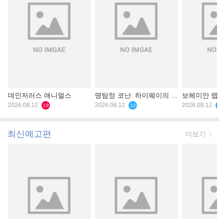
데인저러스 애니멀스
명탐정 코난: 하이웨이의 타
보헤미안 
2026.08.12
천사
2026.08.12
2026.08.12
19
12
최신예고편
더보기