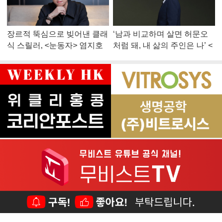
장르적 뚝심으로 빚어낸 클래
‘남과 비교하며 살면 허문오
식 스릴러, <눈동자> 염지호
처럼 돼, 내 삶의 주인은 나’ <
감독
맨 끝줄 소년> 최민식