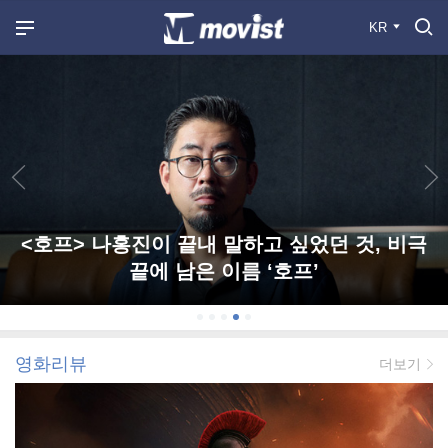
KR
<호프> 나홍진이 끝내 말하고 싶었던 것, 비극
끝에 남은 이름 ‘호프’
영화리뷰
더보기