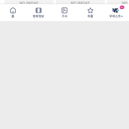
홈
영화정보
기사
피플
무비스트+
철들 무렵
아웃 브레이크
이런 엿같은
2026-09-30
2026-07-22
2026-08-07
가장 많이 본 기사
더보기
‘허투루 연기하는 배우가 아니란 걸 보여주고
파’ 넷플릭스 <동궁> 남주혁
오디세이- IMAX로 부활한 고대 서사, 영웅에
서 인간으로의 귀환
[8월 1주 국내 박스] 5일 만에 338만 모은 <스
파이더맨> 극장가 235% 대반등, <호프>는
400만 돌파