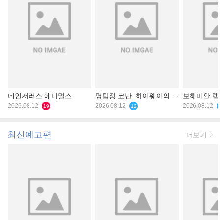
데인저러스 애니멀스
명탐정 코난: 하이웨이의 타
보헤미안 
2026.08.12
천사
2026.08.12
2026.08.12
19
12
최신예고편
더보기