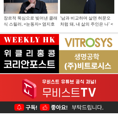
장르적 뚝심으로 빚어낸 클래
‘남과 비교하며 살면 허문오
식 스릴러, <눈동자> 염지호
처럼 돼, 내 삶의 주인은 나’ <
감독
맨 끝줄 소년> 최민식