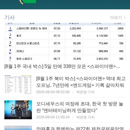
기사
더보기
[8월 1주 국내 박스] 5일 만에 338만 모은 <스파이더맨> 극장가 235% 대반등, <호프>는 400만 돌파
[8월 1주 북미 박스] <스파이더맨> 역대 최고
오프닝, 7년만에 <엔드게임> 기록 갈아치워
2026-08-04 08:52:00
|
박은영 기자
오디세우스의 여정에 초대, 한국 첫 방문 놀
란 “엔터테이닝하게 만들었다”
2026-08-04 11:00:24
|
박은영 기자
안재홍과 함께하는 제22회 제천국제음악영