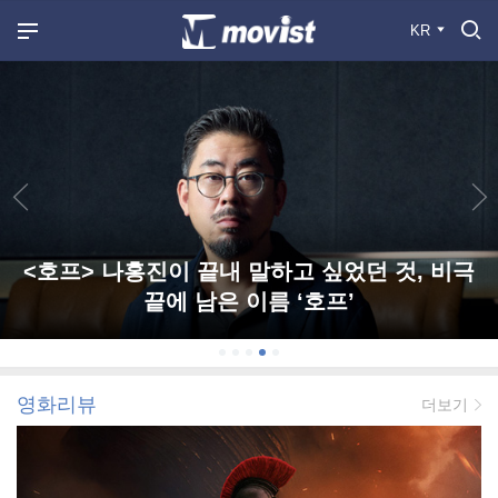
KR
<호프> 나홍진이 끝내 말하고 싶었던 것, 비극
끝에 남은 이름 ‘호프’
영화리뷰
더보기