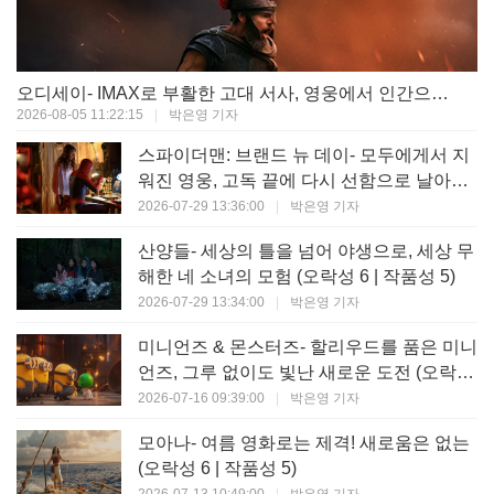
오디세이- IMAX로 부활한 고대 서사, 영웅에서 인간으로의 귀환 (오락성 9 | 작품성 9)
2026-08-05 11:22:15
|
박은영 기자
스파이더맨: 브랜드 뉴 데이- 모두에게서 지
워진 영웅, 고독 끝에 다시 선함으로 날아오
르다 (오락성 8 | 작품성 8)
2026-07-29 13:36:00
|
박은영 기자
산양들- 세상의 틀을 넘어 야생으로, 세상 무
해한 네 소녀의 모험 (오락성 6 | 작품성 5)
2026-07-29 13:34:00
|
박은영 기자
미니언즈 & 몬스터즈- 할리우드를 품은 미니
언즈, 그루 없이도 빛난 새로운 도전 (오락성
7 | 작품성 6)
2026-07-16 09:39:00
|
박은영 기자
모아나- 여름 영화로는 제격! 새로움은 없는
(오락성 6 | 작품성 5)