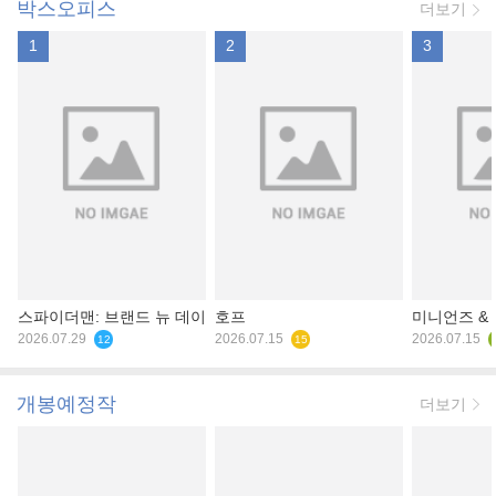
박스오피스
더보기
1
2
3
스파이더맨: 브랜드 뉴 데이
호프
미니언즈 &
2026.07.29
2026.07.15
2026.07.15
12
15
개봉예정작
더보기