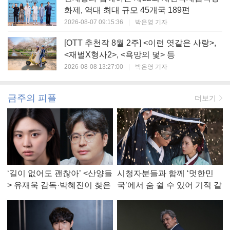
화제, 역대 최대 규모 45개국 189편
2026-08-07 09:15:36
|
박은영 기자
[OTT 추천작 8월 2주] <이런 엿같은 사랑>,
<재벌X형사2>, <욕망의 덫> 등
2026-08-08 13:27:00
|
박은영 기자
금주의 피플
더보기
‘길이 없어도 괜찮아’ <산양들
시청자분들과 함께 ‘멋한민
> 유재욱 감독·박혜진이 찾은
국’에서 숨 쉴 수 있어 기적 같
진짜 ‘안식처’
았다, <멋진 신세계> 강현주
작가