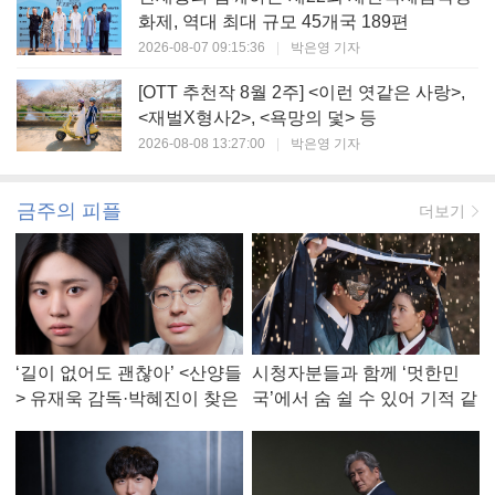
화제, 역대 최대 규모 45개국 189편
2026-08-07 09:15:36
|
박은영 기자
[OTT 추천작 8월 2주] <이런 엿같은 사랑>,
<재벌X형사2>, <욕망의 덫> 등
2026-08-08 13:27:00
|
박은영 기자
금주의 피플
더보기
‘길이 없어도 괜찮아’ <산양들
시청자분들과 함께 ‘멋한민
> 유재욱 감독·박혜진이 찾은
국’에서 숨 쉴 수 있어 기적 같
진짜 ‘안식처’
았다, <멋진 신세계> 강현주
작가