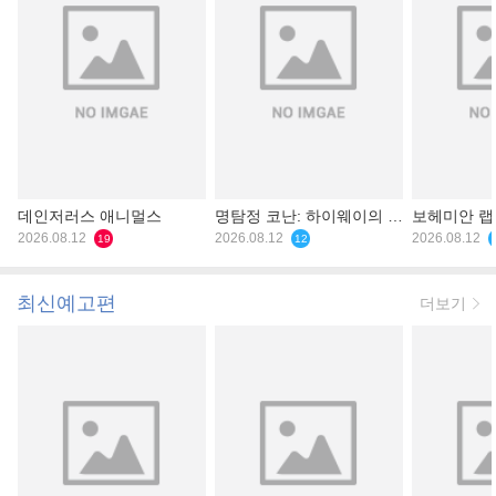
데인저러스 애니멀스
명탐정 코난: 하이웨이의 타
보헤미안 
2026.08.12
천사
2026.08.12
2026.08.12
19
12
최신예고편
더보기