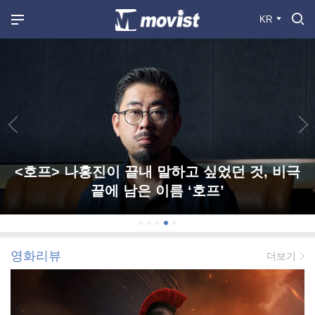
KR
<호프> 나홍진이 끝내 말하고 싶었던 것, 비극
끝에 남은 이름 ‘호프’
영화리뷰
더보기