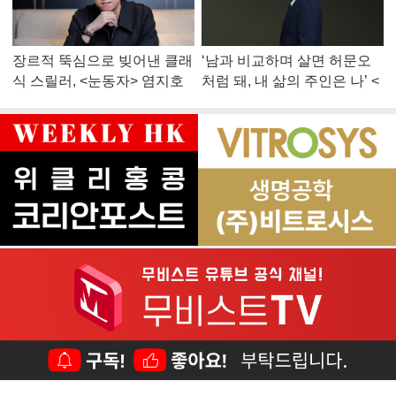
장르적 뚝심으로 빚어낸 클래
‘남과 비교하며 살면 허문오
식 스릴러, <눈동자> 염지호
처럼 돼, 내 삶의 주인은 나’ <
감독
맨 끝줄 소년> 최민식