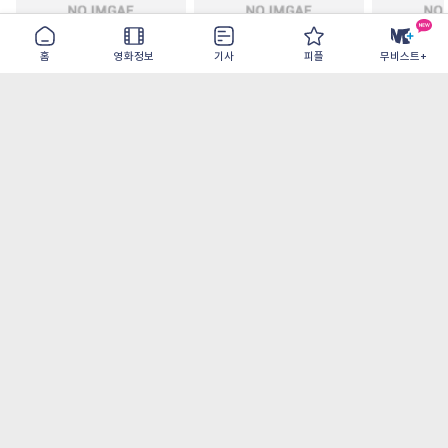
홈
영화정보
기사
피플
무비스트+
철들 무렵
아웃 브레이크
이런 엿같은
2026-09-30
2026-07-22
2026-08-07
가장 많이 본 기사
더보기
오디세이- IMAX로 부활한 고대 서사, 영웅에
서 인간으로의 귀환
[OTT 추천작 8월 2주] <이런 엿같은 사랑>, <
재벌X형사2>, <욕망의 덫> 등
[8월 1주 북미 박스] <스파이더맨> 역대 최고
오프닝, 7년만에 <엔드게임> 기록 갈아치워