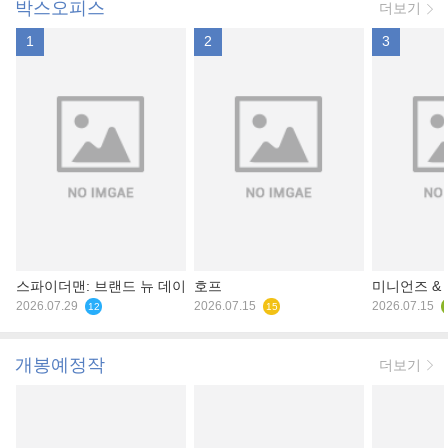
박스오피스
더보기
1
2
3
스파이더맨: 브랜드 뉴 데이
호프
미니언즈 &
2026.07.29
2026.07.15
2026.07.15
12
15
개봉예정작
더보기