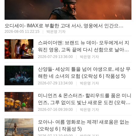
오디세이- IMAX로 부활한 고대 서사, 영웅에서 인간으로의 귀환 (오락성 9 | 작품성 9)
2026-08-05 11:22:15
|
박은영 기자
스파이더맨: 브랜드 뉴 데이- 모두에게서 지
워진 영웅, 고독 끝에 다시 선함으로 날아오
르다 (오락성 8 | 작품성 8)
2026-07-29 13:36:00
|
박은영 기자
산양들- 세상의 틀을 넘어 야생으로, 세상 무
해한 네 소녀의 모험 (오락성 6 | 작품성 5)
2026-07-29 13:34:00
|
박은영 기자
미니언즈 & 몬스터즈- 할리우드를 품은 미니
언즈, 그루 없이도 빛난 새로운 도전 (오락성
7 | 작품성 6)
2026-07-16 09:39:00
|
박은영 기자
모아나- 여름 영화로는 제격! 새로움은 없는
(오락성 6 | 작품성 5)