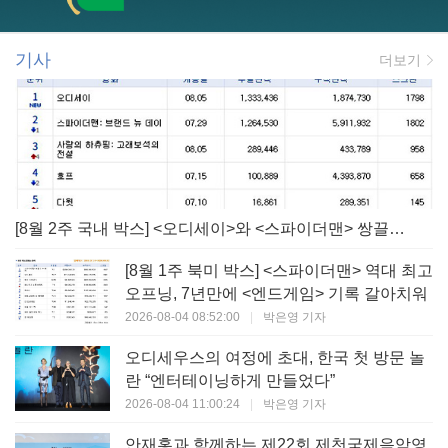
기사
더보기
[8월 2주 국내 박스] <오디세이>와 <스파이더맨> 쌍끌이! 대작 틈바구니 속 빛난 <사랑의 하츄핑>
[8월 1주 북미 박스] <스파이더맨> 역대 최고
오프닝, 7년만에 <엔드게임> 기록 갈아치워
2026-08-04 08:52:00
|
박은영 기자
오디세우스의 여정에 초대, 한국 첫 방문 놀
란 “엔터테이닝하게 만들었다”
2026-08-04 11:00:24
|
박은영 기자
안재홍과 함께하는 제22회 제천국제음악영