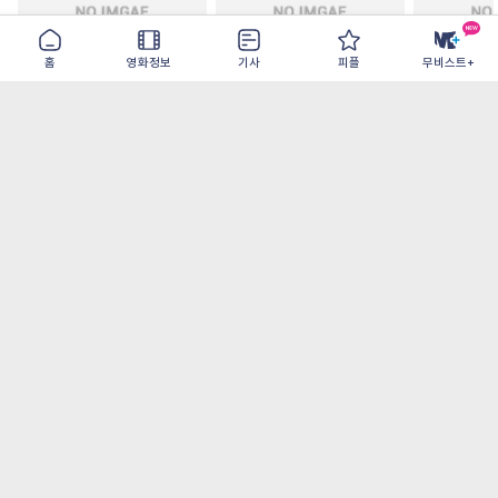
홈
영화정보
기사
피플
무비스트+
철들 무렵
아웃 브레이크
이런 엿같은
2026-09-30
2026-07-22
2026-08-07
가장 많이 본 기사
더보기
‘허투루 연기하는 배우가 아니란 걸 보여주고
파’ 넷플릭스 <동궁> 남주혁
[8월 1주 국내 박스] 5일 만에 338만 모은 <스
파이더맨> 극장가 235% 대반등, <호프>는
400만 돌파
오디세이- IMAX로 부활한 고대 서사, 영웅에
서 인간으로의 귀환