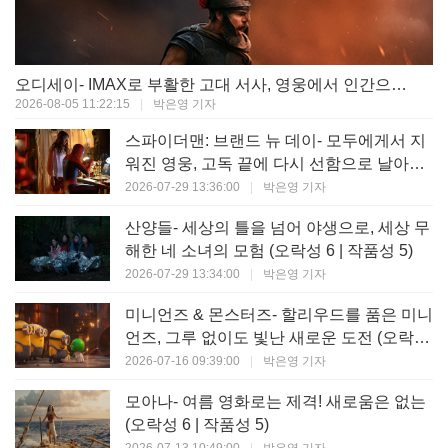
오디세이- IMAX로 부활한 고대 서사, 영웅에서 인간으로의 귀환 (오락성 9 | 작품성 9)
2026-08-05 11:22:15
|
박은영 기자
스파이더맨: 브랜드 뉴 데이- 모두에게서 지
워진 영웅, 고독 끝에 다시 선함으로 날아오
르다 (오락성 8 | 작품성 8)
2026-07-29 13:36:00
|
박은영 기자
산양들- 세상의 틀을 넘어 야생으로, 세상 무
해한 네 소녀의 모험 (오락성 6 | 작품성 5)
2026-07-29 13:34:00
|
박은영 기자
미니언즈 & 몬스터즈- 할리우드를 품은 미니
언즈, 그루 없이도 빛난 새로운 도전 (오락성
7 | 작품성 6)
2026-07-16 09:39:00
|
박은영 기자
모아나- 여름 영화로는 제격! 새로움은 없는
(오락성 6 | 작품성 5)