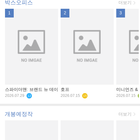
박스오피스
더보기
1
2
3
스파이더맨: 브랜드 뉴 데이
호프
미니언즈 &
2026.07.29
2026.07.15
2026.07.15
12
15
개봉예정작
더보기