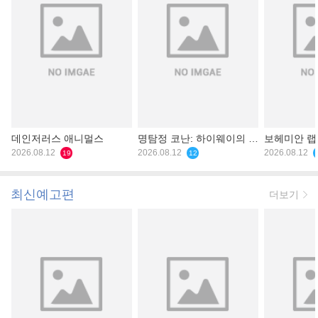
데인저러스 애니멀스
명탐정 코난: 하이웨이의 타
보헤미안 
2026.08.12
천사
2026.08.12
2026.08.12
19
12
최신예고편
더보기