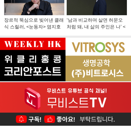
장르적 뚝심으로 빚어낸 클래
‘남과 비교하며 살면 허문오
식 스릴러, <눈동자> 염지호
처럼 돼, 내 삶의 주인은 나’ <
감독
맨 끝줄 소년> 최민식