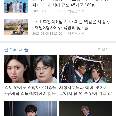
화제, 역대 최대 규모 45개국 189편
2026-08-07 09:15:36
|
박은영 기자
[OTT 추천작 8월 2주] <이런 엿같은 사랑>,
<재벌X형사2>, <욕망의 덫> 등
2026-08-08 13:27:00
|
박은영 기자
금주의 피플
더보기
‘길이 없어도 괜찮아’ <산양들
시청자분들과 함께 ‘멋한민
> 유재욱 감독·박혜진이 찾은
국’에서 숨 쉴 수 있어 기적 같
진짜 ‘안식처’
았다, <멋진 신세계> 강현주
작가