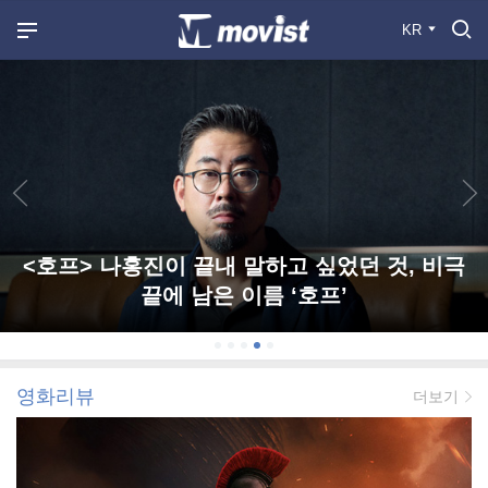
KR
<호프> 나홍진이 끝내 말하고 싶었던 것, 비극
끝에 남은 이름 ‘호프’
영화리뷰
더보기