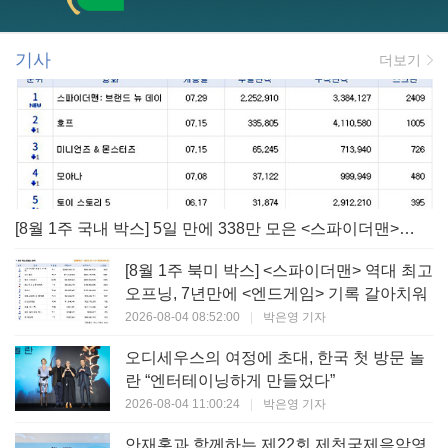
기사
더보기
[8월 1주 국내 박스] 5일 만에 338만 모은 <스파이더맨> 극장가 235% 대반등, <호프>는 400만 돌파
[8월 1주 북미 박스] <스파이더맨> 역대 최고
오프닝, 7년만에 <엔드게임> 기록 갈아치워
2026-08-04 08:52:00
|
박은영 기자
오디세우스의 여정에 초대, 한국 첫 방문 놀
란 “엔터테이닝하게 만들었다”
2026-08-04 11:00:24
|
박은영 기자
안재홍과 함께하는 제22회 제천국제음악영