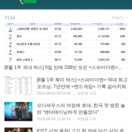
기사
더보기
[8월 1주 국내 박스] 5일 만에 338만 모은 <스파이더맨> 극장가 235% 대반등, <호프>는 400만 돌파
[8월 1주 북미 박스] <스파이더맨> 역대 최고
오프닝, 7년만에 <엔드게임> 기록 갈아치워
2026-08-04 08:52:00
|
박은영 기자
오디세우스의 여정에 초대, 한국 첫 방문 놀
란 “엔터테이닝하게 만들었다”
2026-08-04 11:00:24
|
박은영 기자
[OTT 신작 추천] 고기 한 점에 담긴 삶의 존