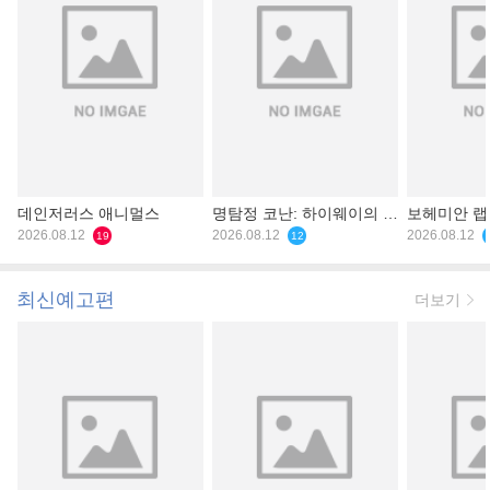
데인저러스 애니멀스
명탐정 코난: 하이웨이의 타
보헤미안 
2026.08.12
천사
2026.08.12
2026.08.12
19
12
최신예고편
더보기