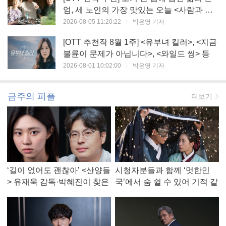
엄, 세 노인의 가장 맛있는 오늘 <사람과 고
기>
2026-08-05 11:20:22
|
박은영 기자
[OTT 추천작 8월 1주] <유부녀 킬러>, <지금
불륜이 문제가 아닙니다>, <와일드 씽> 등
2026-08-01 10:02:00
|
박은영 기자
금주의 피플
더보기
‘길이 없어도 괜찮아’ <산양들
시청자분들과 함께 ‘멋한민
> 유재욱 감독·박혜진이 찾은
국’에서 숨 쉴 수 있어 기적 같
진짜 ‘안식처’
았다, <멋진 신세계> 강현주
작가