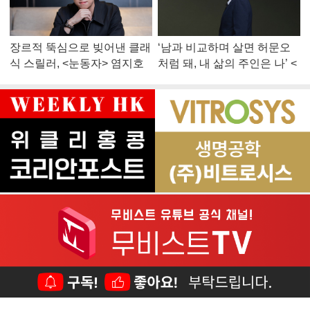
장르적 뚝심으로 빚어낸 클래
‘남과 비교하며 살면 허문오
식 스릴러, <눈동자> 염지호
처럼 돼, 내 삶의 주인은 나’ <
감독
맨 끝줄 소년> 최민식