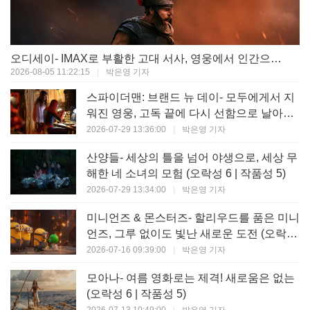
오디세이- IMAX로 부활한 고대 서사, 영웅에서 인간으로의 귀환 (오락성 9 | 작품성 9)
2026-08-05 11:22:15
|
박은영 기자
스파이더맨: 브랜드 뉴 데이- 모두에게서 지
워진 영웅, 고독 끝에 다시 선함으로 날아오
르다 (오락성 8 | 작품성 8)
2026-07-29 13:36:00
|
박은영 기자
산양들- 세상의 틀을 넘어 야생으로, 세상 무
해한 네 소녀의 모험 (오락성 6 | 작품성 5)
2026-07-29 13:34:00
|
박은영 기자
미니언즈 & 몬스터즈- 할리우드를 품은 미니
언즈, 그루 없이도 빛난 새로운 도전 (오락성
7 | 작품성 6)
2026-07-16 09:39:00
|
박은영 기자
모아나- 여름 영화로는 제격! 새로움은 없는
(오락성 6 | 작품성 5)