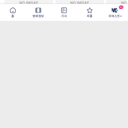
홈
영화정보
기사
피플
무비스트+
주말 축구클럽의 기적
모추어리 어시스턴트
드라큘라: 
2026-08-31
2026-08-28
2026-08-26
가장 많이 본 기사
더보기
‘허투루 연기하는 배우가 아니란 걸 보여주고
파’ 넷플릭스 <동궁> 남주혁
[OTT 추천작 8월 1주] <유부녀 킬러>, <지금
불륜이 문제가 아닙니다>, <와일드 씽> 등
[8월 1주 국내 박스] 5일 만에 338만 모은 <스
파이더맨> 극장가 235% 대반등, <호프>는
400만 돌파