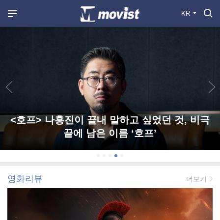
KR
<호프> 나홍진이 끝내 말하고 싶었던 것, 비극
끝에 남은 이름 ‘호프’
영화리뷰
더보기