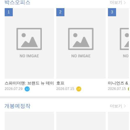
박스오피스
더보기
1
2
3
스파이더맨: 브랜드 뉴 데이
호프
미니언즈 &
2026.07.29
2026.07.15
2026.07.15
12
15
개봉예정작
더보기