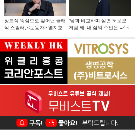
장르적 뚝심으로 빚어낸 클래
‘남과 비교하며 살면 허문오
식 스릴러, <눈동자> 염지호
처럼 돼, 내 삶의 주인은 나’ <
감독
맨 끝줄 소년> 최민식