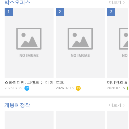
박스오피스
더보기
1
2
3
스파이더맨: 브랜드 뉴 데이
호프
미니언즈 &
2026.07.29
2026.07.15
2026.07.15
12
15
개봉예정작
더보기