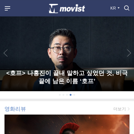
KR
<호프> 나홍진이 끝내 말하고 싶었던 것, 비극
끝에 남은 이름 ‘호프’
영화리뷰
더보기