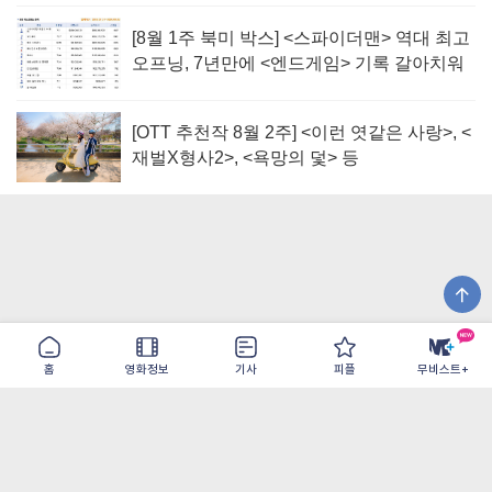
[8월 1주 북미 박스] <스파이더맨> 역대 최고
오프닝, 7년만에 <엔드게임> 기록 갈아치워
[OTT 추천작 8월 2주] <이런 엿같은 사랑>, <
재벌X형사2>, <욕망의 덫> 등
홈
영화정보
기사
피플
무비스트+
이용약관
개인정보취급방침
광고/제휴
PC버전
COPYRIGHT ©THE SHANGRILA ALL RIGHTS RESERVED.