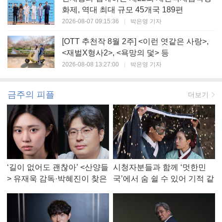
화제, 역대 최대 규모 45개국 189편
2026-08-07 09:15:36
|
박은영 기자
[OTT 추천작 8월 2주] <이런 엿같은 사랑>,
<재벌X형사2>, <욕망의 덫> 등
2026-08-08 13:27:00
|
박은영 기자
금주의 피플
더보기
‘길이 없어도 괜찮아’ <산양들
시청자분들과 함께 ‘멋한민
> 유재욱 감독·박혜진이 찾은
국’에서 숨 쉴 수 있어 기적 같
진짜 ‘안식처’
았다, <멋진 신세계> 강현주
작가