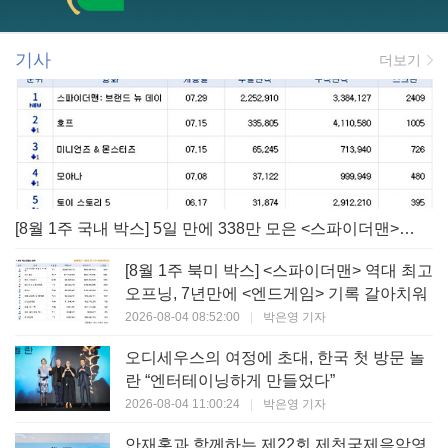
기사
더보기
[8월 1주 국내 박스] 5일 만에 338만 모은 <스파이더맨> 극장가 235% 대반등, <호프>는 400만 돌파
[8월 1주 북미 박스] <스파이더맨> 역대 최고
오프닝, 7년만에 <엔드게임> 기록 갈아치워
2026-08-04 08:52:00
|
박은영 기자
오디세우스의 여정에 초대, 한국 첫 방문 놀
란 “엔터테이닝하게 만들었다”
2026-08-04 11:00:24
|
박은영 기자
안재홍과 함께하는 제22회 제천국제음악영