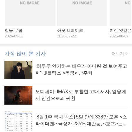
철들 무렵
아웃 브레이크
이런 엿같은
2026-09-30
2026-07-22
2026-08-07
가장 많이 본 기사
더보기
‘허투루 연기하는 배우가 아니란 걸 보여주고
파’ 넷플릭스 <동궁> 남주혁
오디세이- IMAX로 부활한 고대 서사, 영웅에
서 인간으로의 귀환
[8월 1주 국내 박스] 5일 만에 338만 모은 <스
파이더맨> 극장가 235% 대반등, <호프>는
400만 돌파