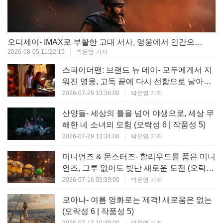
오디세이- IMAX로 부활한 고대 서사, 영웅에서 인간으로의 귀환 (오락성 9 | 작품성 9)
2026-08-05 11:22:15
|
박은영 기자
스파이더맨: 브랜드 뉴 데이- 모두에게서 지
워진 영웅, 고독 끝에 다시 선함으로 날아오
르다 (오락성 8 | 작품성 8)
2026-07-29 13:36:00
|
박은영 기자
산양들- 세상의 틀을 넘어 야생으로, 세상 무
해한 네 소녀의 모험 (오락성 6 | 작품성 5)
2026-07-29 13:34:00
|
박은영 기자
미니언즈 & 몬스터즈- 할리우드를 품은 미니
언즈, 그루 없이도 빛난 새로운 도전 (오락성
7 | 작품성 6)
2026-07-16 09:39:00
|
박은영 기자
모아나- 여름 영화로는 제격! 새로움은 없는
(오락성 6 | 작품성 5)