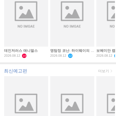
데인저러스 애니멀스
명탐정 코난: 하이웨이의 타
보헤미안 
2026.08.12
천사
2026.08.12
2026.08.12
19
12
최신예고편
더보기