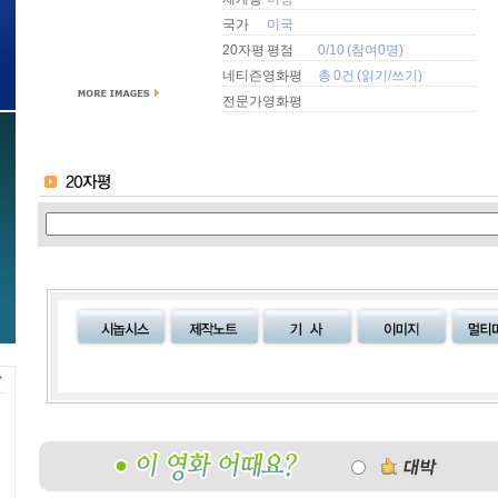
국가
미국
20자평 평점
0/10 (참여0명)
네티즌영화평
총 0건 (
읽기
/
쓰기
)
전문가영화평