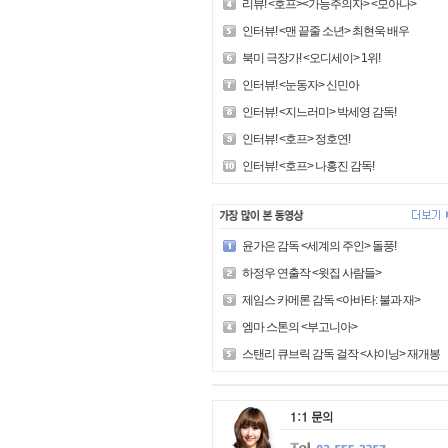
리뷰! <호프><가능주의자> <모아나>
인터뷰! <맨 끝줄 소년> 최현욱 배우
북미 극장가! <오디세이> 1위!
인터뷰! <눈동자> 신민아
인터뷰! <지느러미> 박세영 감독!
인터뷰! <호프> 정호연!
인터뷰! <호프> 나홍진 감독!
윤가은 감독 <세계의 주인> 돌풍!
하정우 연출작 <윗집 사람들>
제임스 카메론 감독 <아바타: 불과 재>
엠마 스톤의 <부고니아>
스탠리 큐브릭 감독 걸작 <샤이닝> 재개봉!