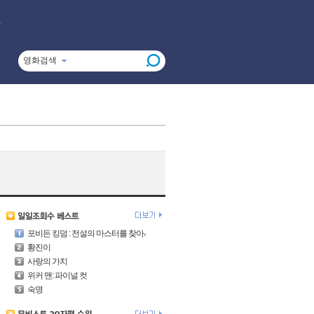
영화검색
포비든 킹덤 : 전설의 마스터를 찾아서
황진이
사랑의 가치
위커 맨: 파이널 컷
숙명