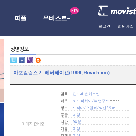
피플
무비스트+
로그인
회원가입
아포칼립스 2 : 레버레이션(1999, Revelation)
감독
안드레 반 헤르덴
배우
제프 파헤이
/
닉 맨쿠소
장르
드라마
/
스릴러
/
액션
/
호러
등급
미상
시간
98 분
개봉
미상
재개봉
미상