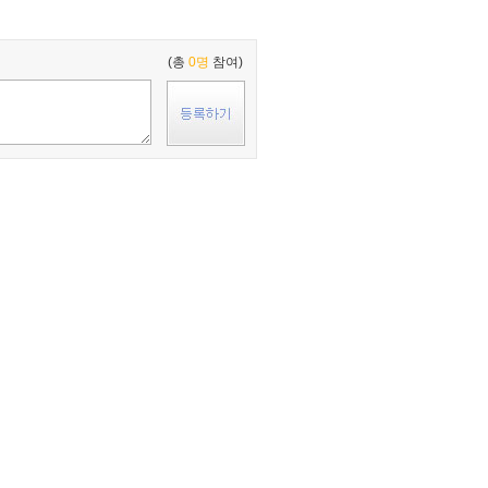
(총
0명
참여)