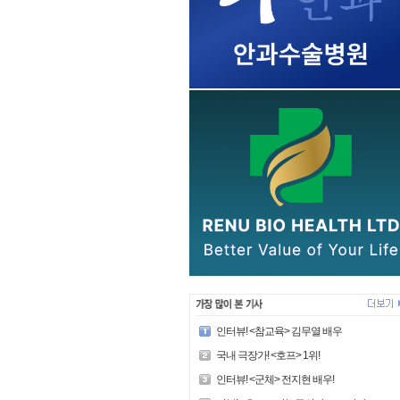
인터뷰! <참교육> 김무열 배우
국내 극장가! <호프> 1위!
인터뷰! <군체> 전지현 배우!