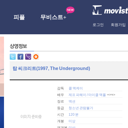
피플
무비스트+
로그인
회원가입
탑 씨크리트(1997, The Underground)
감독
콜 맥케이
배우
제프 파헤이
/
마이클 맥폴
장르
액션
등급
청소년 관람불가
시간
120 분
개봉
미상
재개봉
미상