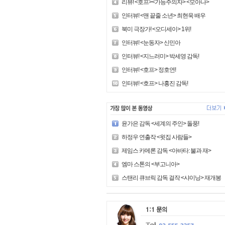
리뷰! <호프><가능주의자> <모아나>
인터뷰! <맨 끝줄 소년> 최현욱 배우
북미 극장가! <오디세이> 1위!
인터뷰! <눈동자> 신민아
인터뷰! <지느러미> 박세영 감독!
인터뷰! <호프> 정호연!
인터뷰! <호프> 나홍진 감독!
윤가은 감독 <세계의 주인> 돌풍!
하정우 연출작 <윗집 사람들>
제임스 카메론 감독 <아바타: 불과 재>
엠마 스톤의 <부고니아>
스탠리 큐브릭 감독 걸작 <샤이닝> 재개봉!