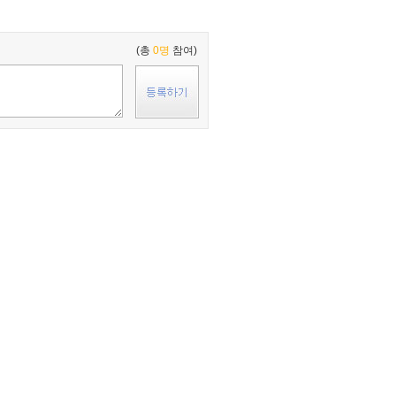
(총
0명
참여)