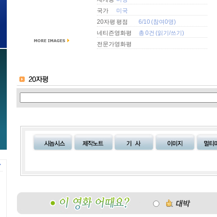
국가
미국
20자평 평점
6/10 (참여0명)
네티즌영화평
총 0건 (
읽기
/
쓰기
)
전문가영화평