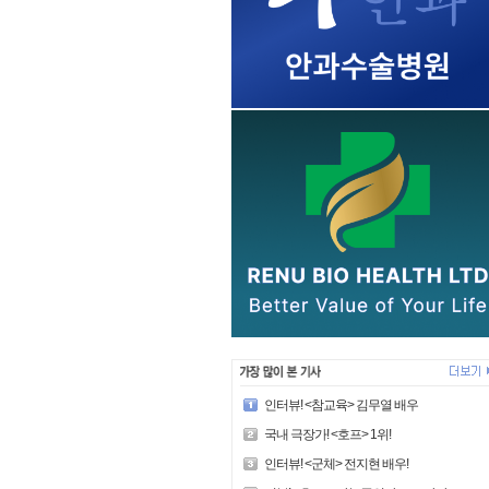
인터뷰! <참교육> 김무열 배우
국내 극장가! <호프> 1위!
인터뷰! <군체> 전지현 배우!