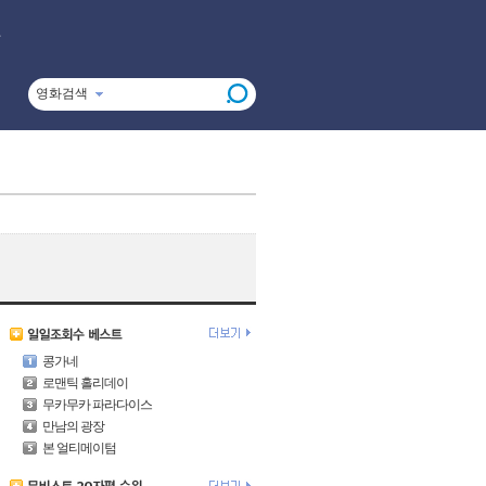
영화검색
콩가네
로맨틱 홀리데이
무카무카 파라다이스
만남의 광장
본 얼티메이텀