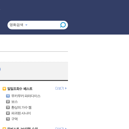
영화검색
)
무카무카 파라다이스
보스
환상의 가수 젬
파괴된 사나이
구역