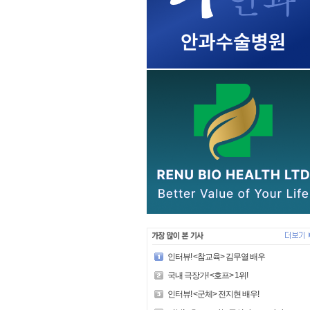
인터뷰! <참교육> 김무열 배우
국내 극장가! <호프> 1위!
인터뷰! <군체> 전지현 배우!