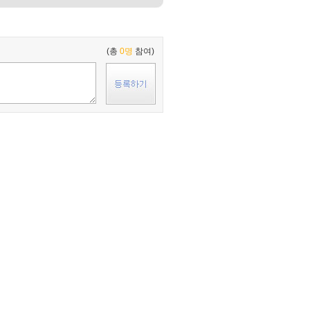
(총
0명
참여)