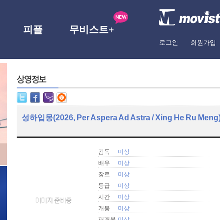
피플
무비스트+
로그인
회원가입
성하입몽(2026, Per Aspera Ad Astra / Xing He Ru Meng
감독
미상
배우
미상
장르
미상
등급
미상
시간
미상
개봉
미상
재개봉
미상