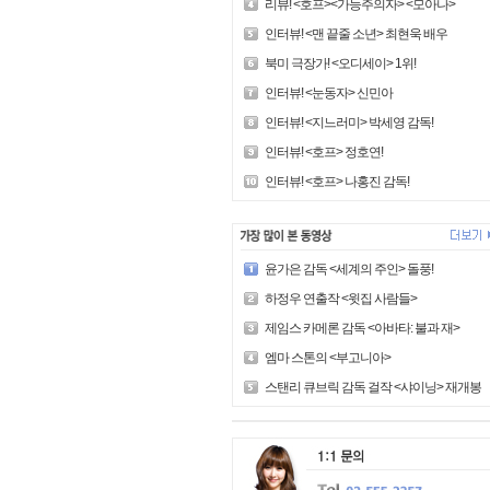
리뷰! <호프><가능주의자> <모아나>
인터뷰! <맨 끝줄 소년> 최현욱 배우
북미 극장가! <오디세이> 1위!
인터뷰! <눈동자> 신민아
인터뷰! <지느러미> 박세영 감독!
인터뷰! <호프> 정호연!
인터뷰! <호프> 나홍진 감독!
윤가은 감독 <세계의 주인> 돌풍!
하정우 연출작 <윗집 사람들>
제임스 카메론 감독 <아바타: 불과 재>
엠마 스톤의 <부고니아>
스탠리 큐브릭 감독 걸작 <샤이닝> 재개봉!