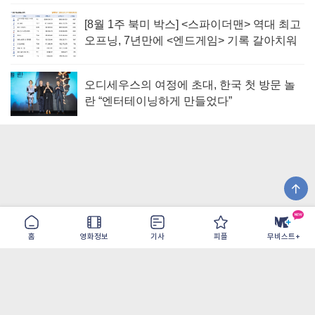
[8월 1주 북미 박스] <스파이더맨> 역대 최고
오프닝, 7년만에 <엔드게임> 기록 갈아치워
오디세우스의 여정에 초대, 한국 첫 방문 놀
란 “엔터테이닝하게 만들었다”
홈
영화정보
기사
피플
무비스트+
이용약관
개인정보취급방침
광고/제휴
PC버전
COPYRIGHT ©THE SHANGRILA ALL RIGHTS RESERVED.