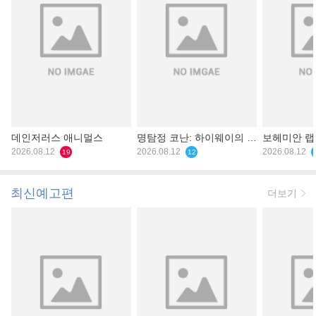
데인저러스 애니멀스
명탐정 코난: 하이웨이의 타
보헤미안 
2026.08.12
천사
2026.08.12
2026.08.12
19
12
최신예고편
더보기