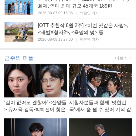
화제, 역대 최대 규모 45개국 189편
2026-08-07 09:15:36
|
박은영 기자
[OTT 추천작 8월 2주] <이런 엿같은 사랑>,
<재벌X형사2>, <욕망의 덫> 등
2026-08-08 13:27:00
|
박은영 기자
금주의 피플
더보기
‘길이 없어도 괜찮아’ <산양들
시청자분들과 함께 ‘멋한민
> 유재욱 감독·박혜진이 찾은
국’에서 숨 쉴 수 있어 기적 같
진짜 ‘안식처’
았다, <멋진 신세계> 강현주
작가