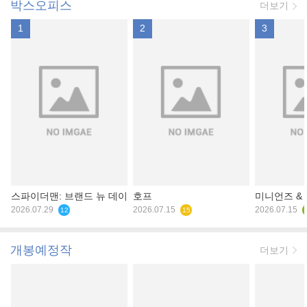
박스오피스
더보기
1
2
3
스파이더맨: 브랜드 뉴 데이
호프
미니언즈 &
2026.07.29
2026.07.15
2026.07.15
12
15
개봉예정작
더보기