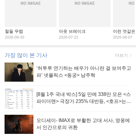
철들 무렵
아웃 브레이크
이런 엿같은
2026-09-30
2026-07-22
2026-08-07
가장 많이 본 기사
더보기
‘허투루 연기하는 배우가 아니란 걸 보여주고
파’ 넷플릭스 <동궁> 남주혁
[8월 1주 국내 박스] 5일 만에 338만 모은 <스
파이더맨> 극장가 235% 대반등, <호프>는
400만 돌파
오디세이- IMAX로 부활한 고대 서사, 영웅에
서 인간으로의 귀환