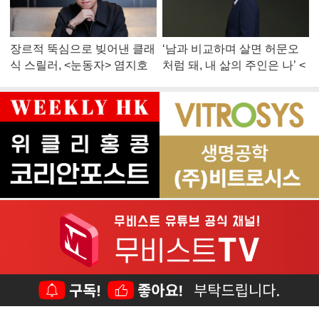
장르적 뚝심으로 빚어낸 클래
‘남과 비교하며 살면 허문오
식 스릴러, <눈동자> 염지호
처럼 돼, 내 삶의 주인은 나’ <
감독
맨 끝줄 소년> 최민식