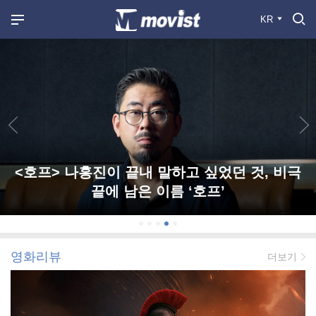
KR
<호프> 나홍진이 끝내 말하고 싶었던 것, 비극
끝에 남은 이름 ‘호프’
영화리뷰
더보기