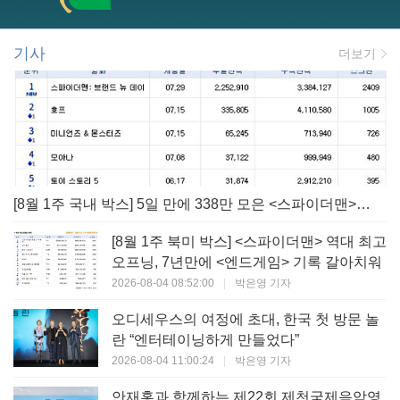
기사
더보기
[8월 1주 국내 박스] 5일 만에 338만 모은 <스파이더맨> 극장가 235% 대반등, <호프>는 400만 돌파
[8월 1주 북미 박스] <스파이더맨> 역대 최고
오프닝, 7년만에 <엔드게임> 기록 갈아치워
2026-08-04 08:52:00
|
박은영 기자
오디세우스의 여정에 초대, 한국 첫 방문 놀
란 “엔터테이닝하게 만들었다”
2026-08-04 11:00:24
|
박은영 기자
안재홍과 함께하는 제22회 제천국제음악영