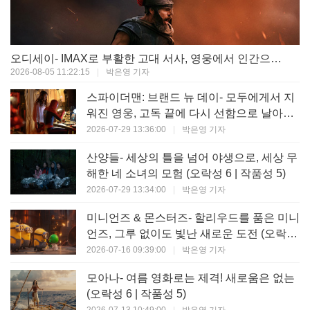
오디세이- IMAX로 부활한 고대 서사, 영웅에서 인간으로의 귀환 (오락성 9 | 작품성 9)
2026-08-05 11:22:15
|
박은영 기자
스파이더맨: 브랜드 뉴 데이- 모두에게서 지
워진 영웅, 고독 끝에 다시 선함으로 날아오
르다 (오락성 8 | 작품성 8)
2026-07-29 13:36:00
|
박은영 기자
산양들- 세상의 틀을 넘어 야생으로, 세상 무
해한 네 소녀의 모험 (오락성 6 | 작품성 5)
2026-07-29 13:34:00
|
박은영 기자
미니언즈 & 몬스터즈- 할리우드를 품은 미니
언즈, 그루 없이도 빛난 새로운 도전 (오락성
7 | 작품성 6)
2026-07-16 09:39:00
|
박은영 기자
모아나- 여름 영화로는 제격! 새로움은 없는
(오락성 6 | 작품성 5)