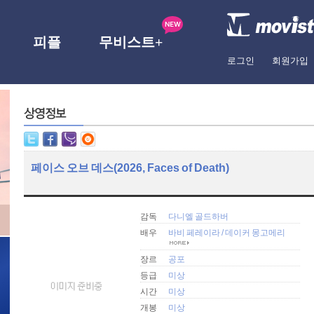
피플
무비스트+
로그인
회원가입
페이스 오브 데스(2026, Faces of Death)
감독
다니엘 골드하버
배우
바비 페레이라
/
데이커 몽고메리
장르
공포
등급
미상
시간
미상
개봉
미상