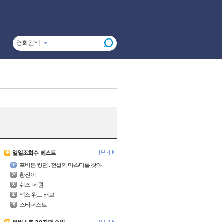
영화검색
포비든 킹덤 : 전설의 마스터를 찾아서
황진이
쉬즈 더 원
섹스 위드 러브
스타더스트