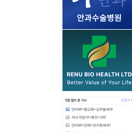
인터뷰! <참교육> 김무열 배우
국내 극장가! <호프> 1위!
인터뷰! <군체> 전지현 배우!