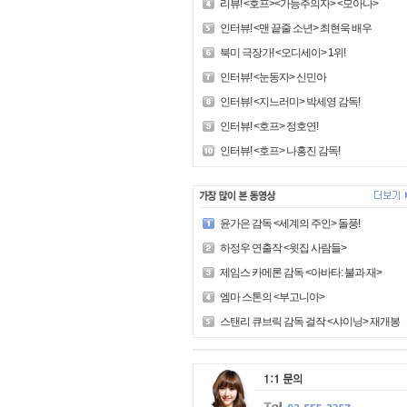
리뷰! <호프><가능주의자> <모아나>
인터뷰! <맨 끝줄 소년> 최현욱 배우
북미 극장가! <오디세이> 1위!
인터뷰! <눈동자> 신민아
인터뷰! <지느러미> 박세영 감독!
인터뷰! <호프> 정호연!
인터뷰! <호프> 나홍진 감독!
윤가은 감독 <세계의 주인> 돌풍!
하정우 연출작 <윗집 사람들>
제임스 카메론 감독 <아바타: 불과 재>
엠마 스톤의 <부고니아>
스탠리 큐브릭 감독 걸작 <샤이닝> 재개봉!