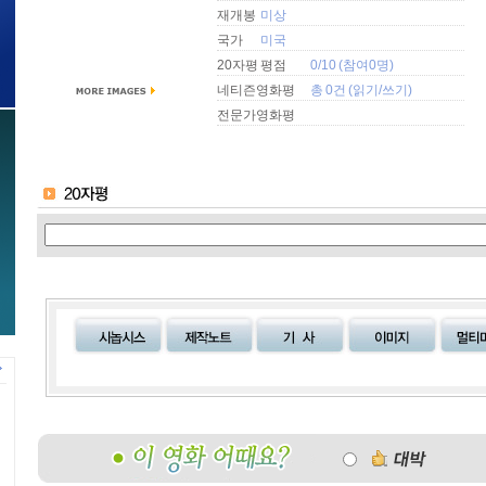
재개봉
미상
국가
미국
20자평 평점
0/10 (참여0명)
네티즌영화평
총 0건 (
읽기
/
쓰기
)
전문가영화평