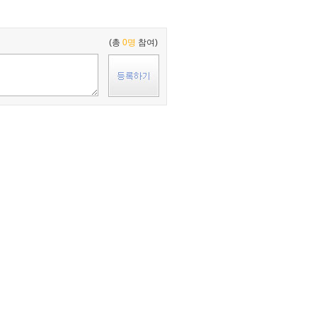
(총
0명
참여)