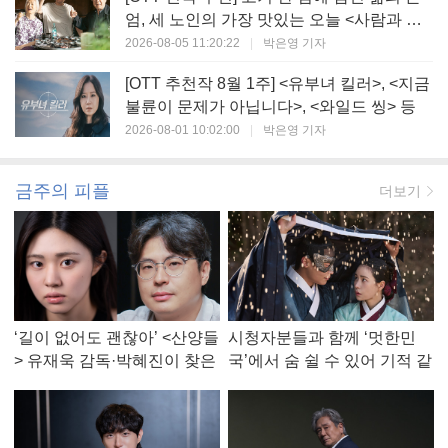
엄, 세 노인의 가장 맛있는 오늘 <사람과 고
기>
2026-08-05 11:20:22
|
박은영 기자
[OTT 추천작 8월 1주] <유부녀 킬러>, <지금
불륜이 문제가 아닙니다>, <와일드 씽> 등
2026-08-01 10:02:00
|
박은영 기자
금주의 피플
더보기
‘길이 없어도 괜찮아’ <산양들
시청자분들과 함께 ‘멋한민
> 유재욱 감독·박혜진이 찾은
국’에서 숨 쉴 수 있어 기적 같
진짜 ‘안식처’
았다, <멋진 신세계> 강현주
작가