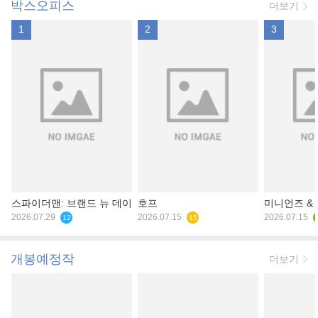
박스오피스
더보기
1
2
3
스파이더맨: 브랜드 뉴 데이
호프
미니언즈 &
2026.07.29
2026.07.15
2026.07.15
12
15
개봉예정작
더보기