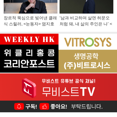
장르적 뚝심으로 빚어낸 클래
‘남과 비교하며 살면 허문오
식 스릴러, <눈동자> 염지호
처럼 돼, 내 삶의 주인은 나’ <
감독
맨 끝줄 소년> 최민식