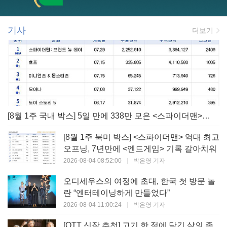
기사
더보기
[8월 1주 국내 박스] 5일 만에 338만 모은 <스파이더맨> 극장가 235% 대반등, <호프>는 400만 돌파
[8월 1주 북미 박스] <스파이더맨> 역대 최고
오프닝, 7년만에 <엔드게임> 기록 갈아치워
2026-08-04 08:52:00
|
박은영 기자
오디세우스의 여정에 초대, 한국 첫 방문 놀
란 “엔터테이닝하게 만들었다”
2026-08-04 11:00:24
|
박은영 기자
[OTT 신작 추천] 고기 한 점에 담긴 삶의 존