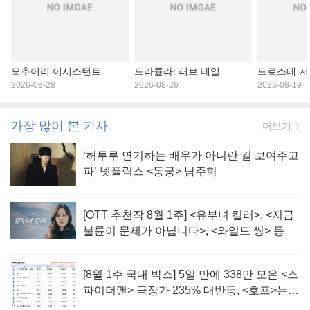
모추어리 어시스턴트
드라큘라: 러브 테일
드로스테 저
2026-08-28
2026-08-26
2026-08-19
가장 많이 본 기사
더보기
‘허투루 연기하는 배우가 아니란 걸 보여주고
파’ 넷플릭스 <동궁> 남주혁
[OTT 추천작 8월 1주] <유부녀 킬러>, <지금
불륜이 문제가 아닙니다>, <와일드 씽> 등
[8월 1주 국내 박스] 5일 만에 338만 모은 <스
파이더맨> 극장가 235% 대반등, <호프>는
400만 돌파