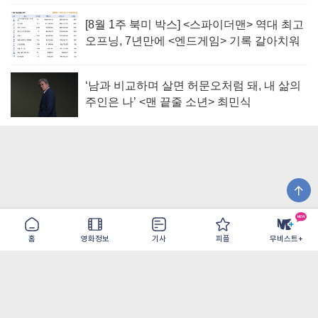
[8월 1주 북미 박스] <스파이더맨> 역대 최고
오프닝, 7년만에 <엔드게임> 기록 갈아치워
‘남과 비교하며 살면 허문오처럼 돼, 내 삶의
주인은 나’ <맨 끝줄 소년> 최민식
홈
영화정보
기사
피플
무비스트+
이용약관
개인정보취급방침
광고/제휴
PC버전
COPYRIGHT ©THE SHANGRILA ALL RIGHTS RESERVED.