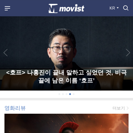
KR
<호프> 나홍진이 끝내 말하고 싶었던 것, 비극
끝에 남은 이름 ‘호프’
영화리뷰
더보기