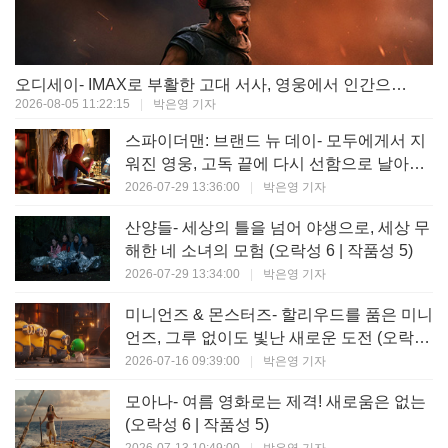
오디세이- IMAX로 부활한 고대 서사, 영웅에서 인간으로의 귀환 (오락성 9 | 작품성 9)
2026-08-05 11:22:15
|
박은영 기자
스파이더맨: 브랜드 뉴 데이- 모두에게서 지
워진 영웅, 고독 끝에 다시 선함으로 날아오
르다 (오락성 8 | 작품성 8)
2026-07-29 13:36:00
|
박은영 기자
산양들- 세상의 틀을 넘어 야생으로, 세상 무
해한 네 소녀의 모험 (오락성 6 | 작품성 5)
2026-07-29 13:34:00
|
박은영 기자
미니언즈 & 몬스터즈- 할리우드를 품은 미니
언즈, 그루 없이도 빛난 새로운 도전 (오락성
7 | 작품성 6)
2026-07-16 09:39:00
|
박은영 기자
모아나- 여름 영화로는 제격! 새로움은 없는
(오락성 6 | 작품성 5)