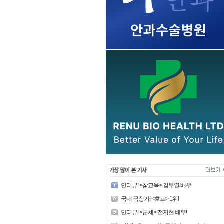
인터뷰! <참교육> 김무열 배우
국내 극장가! <호프> 1위!
인터뷰! <군체> 전지현 배우!