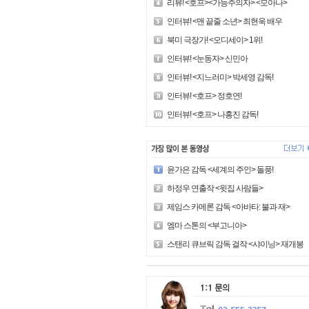
리뷰! <호프><가능주의자> <모아나>
인터뷰! <맨 끝줄 소년> 최현욱 배우
북미 극장가! <오디세이> 1위!
인터뷰! <눈동자> 신민아
인터뷰! <지느러미> 박세영 감독!
인터뷰! <호프> 정호연!
인터뷰! <호프> 나홍진 감독!
윤가은 감독 <세계의 주인> 돌풍!
하정우 연출작 <윗집 사람들>
제임스 카메론 감독 <아바타: 불과 재>
엠마 스톤의 <부고니아>
스탠리 큐브릭 감독 걸작 <샤이닝> 재개봉!