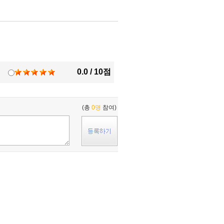
0.0 / 10점
(총
0명
참여)