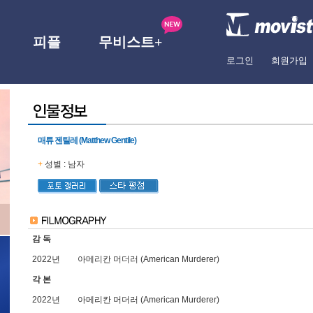
피플
무비스트+
로그인
회원가입
매튜 젠틸레 (Matthew Gentile)
+
성별 : 남자
감 독
2022년
아메리칸 머더러 (American Murderer)
각 본
2022년
아메리칸 머더러 (American Murderer)