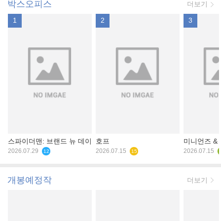
박스오피스
더보기
1
2
3
스파이더맨: 브랜드 뉴 데이
호프
미니언즈 &
2026.07.29
2026.07.15
2026.07.15
12
15
개봉예정작
더보기