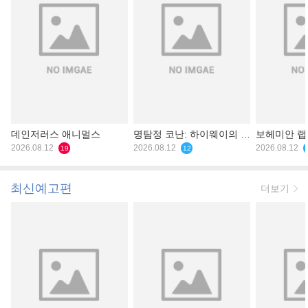
데인저러스 애니멀스
명탐정 코난: 하이웨이의 타
보헤미안 
2026.08.12
천사
2026.08.12
2026.08.12
19
12
최신예고편
더보기