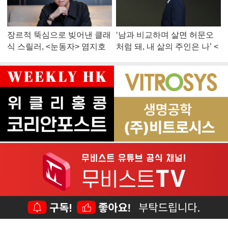
장르적 뚝심으로 빚어낸 클래
‘남과 비교하며 살면 허문오
식 스릴러, <눈동자> 염지호
처럼 돼, 내 삶의 주인은 나’ <
감독
맨 끝줄 소년> 최민식