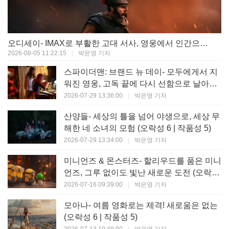
오디세이- IMAX로 부활한 고대 서사, 영웅에서 인간으로의 귀환 (오락성 9 | 작품성 9)
2026-08-05 11:22:15
|
박은영 기자
스파이더맨: 브랜드 뉴 데이- 모두에게서 지
워진 영웅, 고독 끝에 다시 선함으로 날아오
르다 (오락성 8 | 작품성 8)
2026-07-29 13:36:00
|
박은영 기자
산양들- 세상의 틀을 넘어 야생으로, 세상 무
해한 네 소녀의 모험 (오락성 6 | 작품성 5)
2026-07-29 13:34:00
|
박은영 기자
미니언즈 & 몬스터즈- 할리우드를 품은 미니
언즈, 그루 없이도 빛난 새로운 도전 (오락성
7 | 작품성 6)
2026-07-16 09:39:00
|
박은영 기자
모아나- 여름 영화로는 제격! 새로움은 없는
(오락성 6 | 작품성 5)