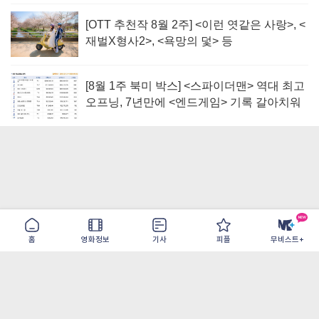
[OTT 추천작 8월 2주] <이런 엿같은 사랑>, <
재벌X형사2>, <욕망의 덫> 등
[8월 1주 북미 박스] <스파이더맨> 역대 최고
오프닝, 7년만에 <엔드게임> 기록 갈아치워
홈
영화정보
기사
피플
무비스트+
이용약관
개인정보취급방침
광고/제휴
PC버전
COPYRIGHT ©THE SHANGRILA ALL RIGHTS RESERVED.