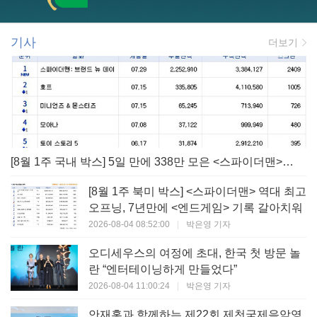
기사
더보기
[8월 1주 국내 박스] 5일 만에 338만 모은 <스파이더맨> 극장가 235% 대반등, <호프>는 400만 돌파
[8월 1주 북미 박스] <스파이더맨> 역대 최고
오프닝, 7년만에 <엔드게임> 기록 갈아치워
2026-08-04 08:52:00
|
박은영 기자
오디세우스의 여정에 초대, 한국 첫 방문 놀
란 “엔터테이닝하게 만들었다”
2026-08-04 11:00:24
|
박은영 기자
안재홍과 함께하는 제22회 제천국제음악영