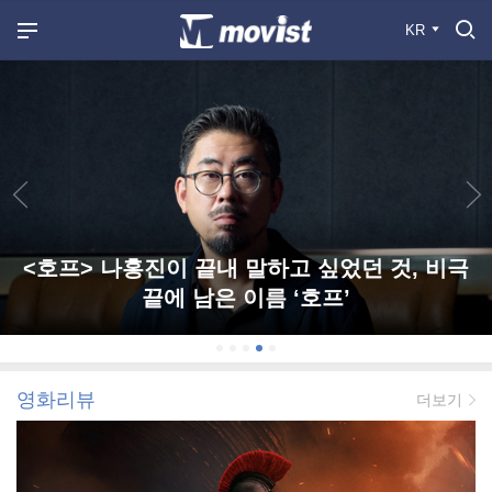
KR
<호프> 나홍진이 끝내 말하고 싶었던 것, 비극
끝에 남은 이름 ‘호프’
영화리뷰
더보기