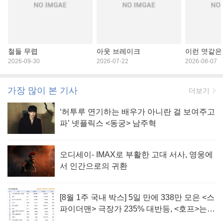
철들 무렵
아웃 브레이크
이런 엿같은
2026-09-30
2026-07-22
2026-08-07
가장 많이 본 기사
더보기
‘허투루 연기하는 배우가 아니란 걸 보여주고
파’ 넷플릭스 <동궁> 남주혁
오디세이- IMAX로 부활한 고대 서사, 영웅에
서 인간으로의 귀환
[8월 1주 국내 박스] 5일 만에 338만 모은 <스
파이더맨> 극장가 235% 대반등, <호프>는
400만 돌파