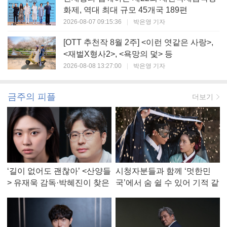
화제, 역대 최대 규모 45개국 189편
2026-08-07 09:15:36
|
박은영 기자
[OTT 추천작 8월 2주] <이런 엿같은 사랑>,
<재벌X형사2>, <욕망의 덫> 등
2026-08-08 13:27:00
|
박은영 기자
금주의 피플
더보기
‘길이 없어도 괜찮아’ <산양들
시청자분들과 함께 ‘멋한민
> 유재욱 감독·박혜진이 찾은
국’에서 숨 쉴 수 있어 기적 같
진짜 ‘안식처’
았다, <멋진 신세계> 강현주
작가