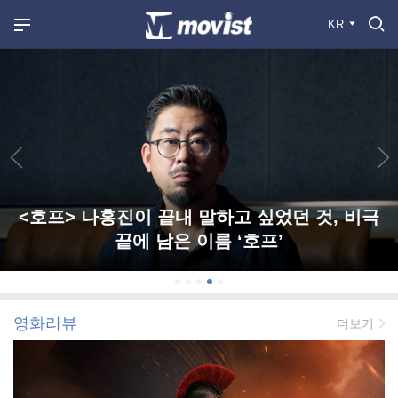
KR
<호프> 나홍진이 끝내 말하고 싶었던 것, 비극
끝에 남은 이름 ‘호프’
영화리뷰
더보기