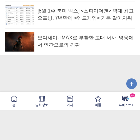
[8월 1주 북미 박스] <스파이더맨> 역대 최고
오프닝, 7년만에 <엔드게임> 기록 갈아치워
오디세이- IMAX로 부활한 고대 서사, 영웅에
서 인간으로의 귀환
홈
영화정보
기사
피플
무비스트+
이용약관
개인정보취급방침
광고/제휴
PC버전
COPYRIGHT ©THE SHANGRILA ALL RIGHTS RESERVED.