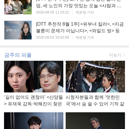
엄, 세 노인의 가장 맛있는 오늘 <사람과 고
기>
2026-08-05 11:20:22
|
박은영 기자
[OTT 추천작 8월 1주] <유부녀 킬러>, <지금
불륜이 문제가 아닙니다>, <와일드 씽> 등
2026-08-01 10:02:00
|
박은영 기자
금주의 피플
더보기
‘길이 없어도 괜찮아’ <산양들
시청자분들과 함께 ‘멋한민
> 유재욱 감독·박혜진이 찾은
국’에서 숨 쉴 수 있어 기적 같
진짜 ‘안식처’
았다, <멋진 신세계> 강현주
작가