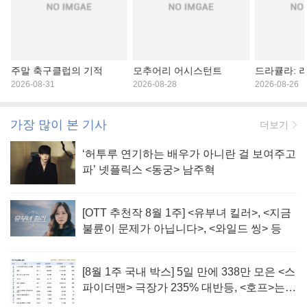
주말 축구클럽의 기적
모추어리 어시스턴트
드라큘라: 
2026-08-31
2026-08-28
2026-08-26
가장 많이 본 기사
더보기
‘허투루 연기하는 배우가 아니란 걸 보여주고
파’ 넷플릭스 <동궁> 남주혁
[OTT 추천작 8월 1주] <유부녀 킬러>, <지금
불륜이 문제가 아닙니다>, <와일드 씽> 등
[8월 1주 국내 박스] 5일 만에 338만 모은 <스
파이더맨> 극장가 235% 대반등, <호프>는
400만 돌파