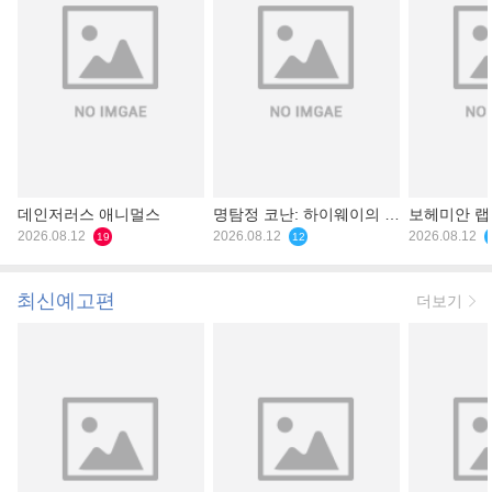
데인저러스 애니멀스
명탐정 코난: 하이웨이의 타
보헤미안 
2026.08.12
천사
2026.08.12
2026.08.12
19
12
최신예고편
더보기