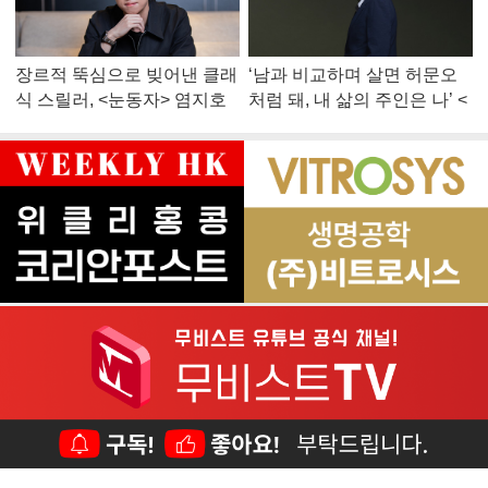
장르적 뚝심으로 빚어낸 클래
‘남과 비교하며 살면 허문오
식 스릴러, <눈동자> 염지호
처럼 돼, 내 삶의 주인은 나’ <
감독
맨 끝줄 소년> 최민식