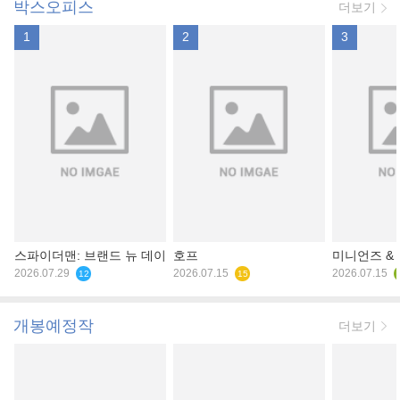
박스오피스
더보기
1
2
3
스파이더맨: 브랜드 뉴 데이
호프
미니언즈 &
2026.07.29
2026.07.15
2026.07.15
12
15
개봉예정작
더보기