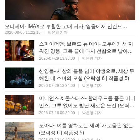
오디세이- IMAX로 부활한 고대 서사, 영웅에서 인간으로의 귀환 (오락성 9 | 작품성 9)
2026-08-05 11:22:15
|
박은영 기자
스파이더맨: 브랜드 뉴 데이- 모두에게서 지
워진 영웅, 고독 끝에 다시 선함으로 날아오
르다 (오락성 8 | 작품성 8)
2026-07-29 13:36:00
|
박은영 기자
산양들- 세상의 틀을 넘어 야생으로, 세상 무
해한 네 소녀의 모험 (오락성 6 | 작품성 5)
2026-07-29 13:34:00
|
박은영 기자
미니언즈 & 몬스터즈- 할리우드를 품은 미니
언즈, 그루 없이도 빛난 새로운 도전 (오락성
7 | 작품성 6)
2026-07-16 09:39:00
|
박은영 기자
모아나- 여름 영화로는 제격! 새로움은 없는
(오락성 6 | 작품성 5)