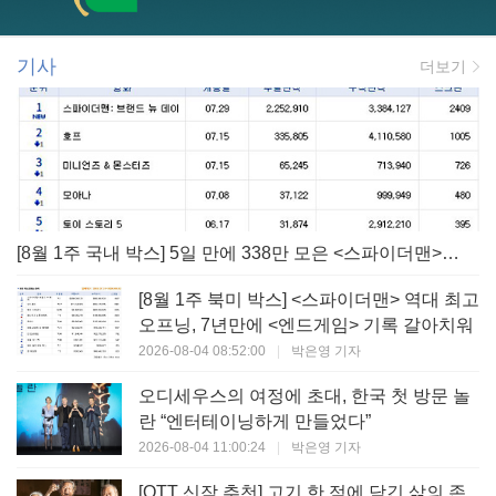
기사
더보기
[8월 1주 국내 박스] 5일 만에 338만 모은 <스파이더맨> 극장가 235% 대반등, <호프>는 400만 돌파
[8월 1주 북미 박스] <스파이더맨> 역대 최고
오프닝, 7년만에 <엔드게임> 기록 갈아치워
2026-08-04 08:52:00
|
박은영 기자
오디세우스의 여정에 초대, 한국 첫 방문 놀
란 “엔터테이닝하게 만들었다”
2026-08-04 11:00:24
|
박은영 기자
[OTT 신작 추천] 고기 한 점에 담긴 삶의 존