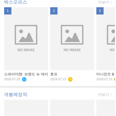
박스오피스
더보기
1
2
3
스파이더맨: 브랜드 뉴 데이
호프
미니언즈 &
2026.07.29
2026.07.15
2026.07.15
12
15
개봉예정작
더보기