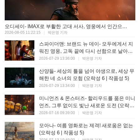
오디세이- IMAX로 부활한 고대 서사, 영웅에서 인간으로의 귀환 (오락성 9 | 작품성 9)
2026-08-05 11:22:15
|
박은영 기자
스파이더맨: 브랜드 뉴 데이- 모두에게서 지
워진 영웅, 고독 끝에 다시 선함으로 날아오
르다 (오락성 8 | 작품성 8)
2026-07-29 13:36:00
|
박은영 기자
산양들- 세상의 틀을 넘어 야생으로, 세상 무
해한 네 소녀의 모험 (오락성 6 | 작품성 5)
2026-07-29 13:34:00
|
박은영 기자
미니언즈 & 몬스터즈- 할리우드를 품은 미니
언즈, 그루 없이도 빛난 새로운 도전 (오락성
7 | 작품성 6)
2026-07-16 09:39:00
|
박은영 기자
모아나- 여름 영화로는 제격! 새로움은 없는
(오락성 6 | 작품성 5)