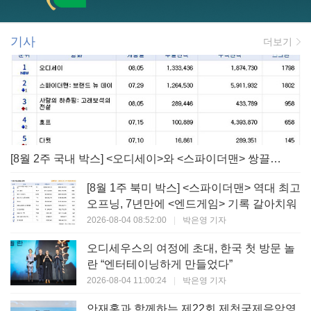
기사
더보기
[8월 2주 국내 박스] <오디세이>와 <스파이더맨> 쌍끌이! 대작 틈바구니 속 빛난 <사랑의 하츄핑>
[8월 1주 북미 박스] <스파이더맨> 역대 최고
오프닝, 7년만에 <엔드게임> 기록 갈아치워
2026-08-04 08:52:00
|
박은영 기자
오디세우스의 여정에 초대, 한국 첫 방문 놀
란 “엔터테이닝하게 만들었다”
2026-08-04 11:00:24
|
박은영 기자
안재홍과 함께하는 제22회 제천국제음악영