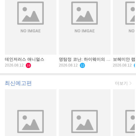
데인저러스 애니멀스
명탐정 코난: 하이웨이의 타
보헤미안 
2026.08.12
천사
2026.08.12
2026.08.12
19
12
최신예고편
더보기