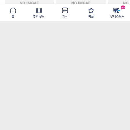
홈
영화정보
기사
피플
무비스트+
파라노만
철들 무렵
아웃 브레이
2026-08-26
2026-09-30
2026-07-22
가장 많이 본 기사
더보기
오디세이- IMAX로 부활한 고대 서사, 영웅에
서 인간으로의 귀환
[OTT 추천작 8월 2주] <이런 엿같은 사랑>, <
재벌X형사2>, <욕망의 덫> 등
[8월 1주 북미 박스] <스파이더맨> 역대 최고
오프닝, 7년만에 <엔드게임> 기록 갈아치워