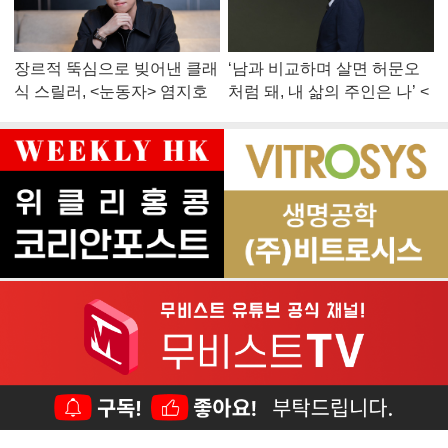
장르적 뚝심으로 빚어낸 클래
‘남과 비교하며 살면 허문오
식 스릴러, <눈동자> 염지호
처럼 돼, 내 삶의 주인은 나’ <
감독
맨 끝줄 소년> 최민식