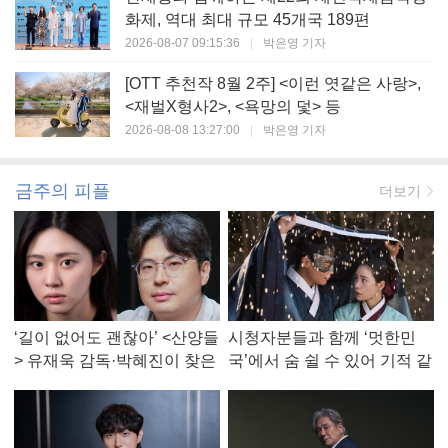
화제, 역대 최대 규모 45개국 189편
2026-08-07 09:15:36
|
박은영 기자
[OTT 추천작 8월 2주] <이런 엿같은 사랑>,
<재벌X형사2>, <욕망의 덫> 등
2026-08-08 13:27:00
|
박은영 기자
금주의 피플
더보기
‘길이 없어도 괜찮아’ <산양들
시청자분들과 함께 ‘멋한민
> 유재욱 감독·박혜진이 찾은
국’에서 숨 쉴 수 있어 기적 같
진짜 ‘안식처’
았다, <멋진 신세계> 강현주
작가