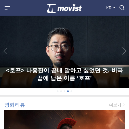
KR
<호프> 나홍진이 끝내 말하고 싶었던 것, 비극
끝에 남은 이름 ‘호프’
영화리뷰
더보기