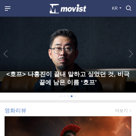
KR
<호프> 나홍진이 끝내 말하고 싶었던 것, 비극
끝에 남은 이름 ‘호프’
영화리뷰
더보기