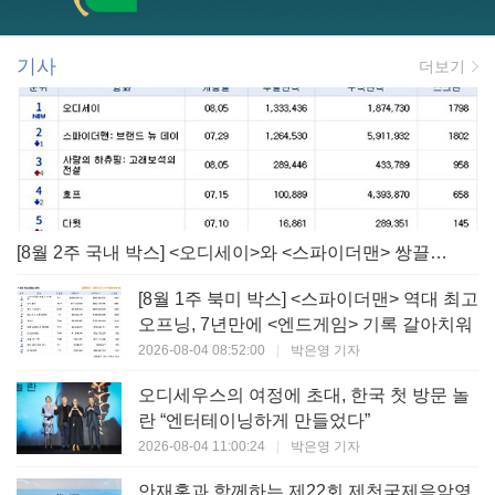
기사
더보기
[8월 2주 국내 박스] <오디세이>와 <스파이더맨> 쌍끌이! 대작 틈바구니 속 빛난 <사랑의 하츄핑>
[8월 1주 북미 박스] <스파이더맨> 역대 최고
오프닝, 7년만에 <엔드게임> 기록 갈아치워
2026-08-04 08:52:00
|
박은영 기자
오디세우스의 여정에 초대, 한국 첫 방문 놀
란 “엔터테이닝하게 만들었다”
2026-08-04 11:00:24
|
박은영 기자
안재홍과 함께하는 제22회 제천국제음악영