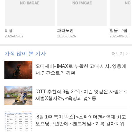
비광
파라노만
철들 무렵
2026-09-02
2026-08-26
2026-09-30
가장 많이 본 기사
더보기
오디세이- IMAX로 부활한 고대 서사, 영웅에
서 인간으로의 귀환
[OTT 추천작 8월 2주] <이런 엿같은 사랑>, <
재벌X형사2>, <욕망의 덫> 등
[8월 1주 북미 박스] <스파이더맨> 역대 최고
오프닝, 7년만에 <엔드게임> 기록 갈아치워