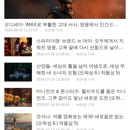
오디세이- IMAX로 부활한 고대 서사, 영웅에서 인간으로의 귀환 (오락성 9 | 작품성 9)
2026-08-05 11:22:15
|
박은영 기자
스파이더맨: 브랜드 뉴 데이- 모두에게서 지
워진 영웅, 고독 끝에 다시 선함으로 날아오
르다 (오락성 8 | 작품성 8)
2026-07-29 13:36:00
|
박은영 기자
산양들- 세상의 틀을 넘어 야생으로, 세상 무
해한 네 소녀의 모험 (오락성 6 | 작품성 5)
2026-07-29 13:34:00
|
박은영 기자
미니언즈 & 몬스터즈- 할리우드를 품은 미니
언즈, 그루 없이도 빛난 새로운 도전 (오락성
7 | 작품성 6)
2026-07-16 09:39:00
|
박은영 기자
모아나- 여름 영화로는 제격! 새로움은 없는
(오락성 6 | 작품성 5)