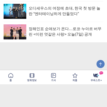
오디세우스의 여정에 초대, 한국 첫 방문 놀
란 “엔터테이닝하게 만들었다”
정해인표 순애보가 온다…로코·누아르 버무
린 <이런 엿같은 사랑> 오늘(7일) 공개
홈
영화정보
기사
피플
무비스트+
이용약관
개인정보취급방침
광고/제휴
PC버전
COPYRIGHT ©THE SHANGRILA ALL RIGHTS RESERVED.