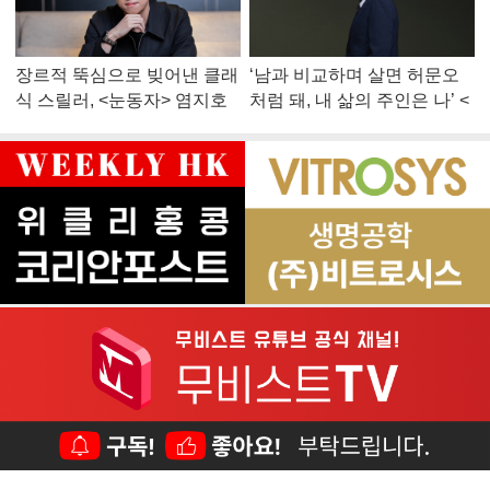
장르적 뚝심으로 빚어낸 클래
‘남과 비교하며 살면 허문오
식 스릴러, <눈동자> 염지호
처럼 돼, 내 삶의 주인은 나’ <
감독
맨 끝줄 소년> 최민식