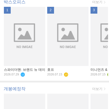
박스오피스
더보기
1
2
3
스파이더맨: 브랜드 뉴 데이
호프
미니언즈 &
2026.07.29
2026.07.15
2026.07.15
12
15
개봉예정작
더보기