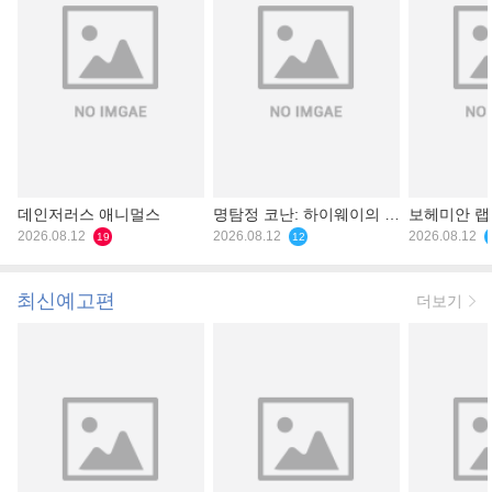
데인저러스 애니멀스
명탐정 코난: 하이웨이의 타
보헤미안 
2026.08.12
천사
2026.08.12
2026.08.12
19
12
최신예고편
더보기