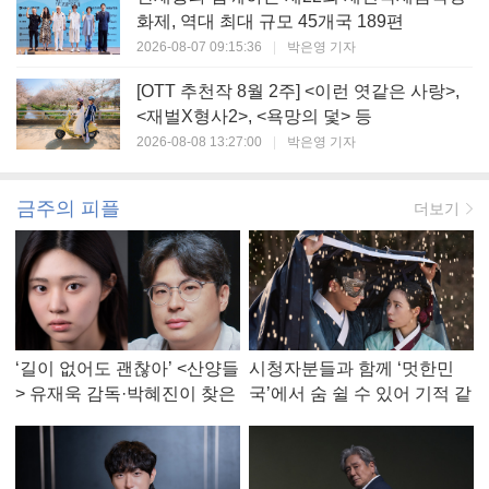
화제, 역대 최대 규모 45개국 189편
2026-08-07 09:15:36
|
박은영 기자
[OTT 추천작 8월 2주] <이런 엿같은 사랑>,
<재벌X형사2>, <욕망의 덫> 등
2026-08-08 13:27:00
|
박은영 기자
금주의 피플
더보기
‘길이 없어도 괜찮아’ <산양들
시청자분들과 함께 ‘멋한민
> 유재욱 감독·박혜진이 찾은
국’에서 숨 쉴 수 있어 기적 같
진짜 ‘안식처’
았다, <멋진 신세계> 강현주
작가