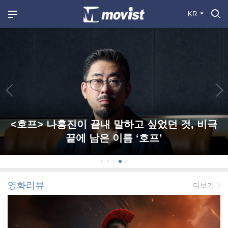
KR
<호프> 나홍진이 끝내 말하고 싶었던 것, 비극
끝에 남은 이름 ‘호프’
영화리뷰
더보기