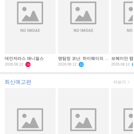
데인저러스 애니멀스
명탐정 코난: 하이웨이의 타
보헤미안 
2026.08.12
천사
2026.08.12
2026.08.12
19
12
최신예고편
더보기