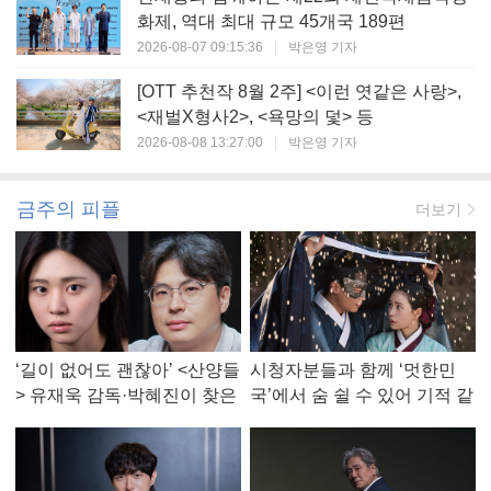
화제, 역대 최대 규모 45개국 189편
2026-08-07 09:15:36
|
박은영 기자
[OTT 추천작 8월 2주] <이런 엿같은 사랑>,
<재벌X형사2>, <욕망의 덫> 등
2026-08-08 13:27:00
|
박은영 기자
금주의 피플
더보기
‘길이 없어도 괜찮아’ <산양들
시청자분들과 함께 ‘멋한민
> 유재욱 감독·박혜진이 찾은
국’에서 숨 쉴 수 있어 기적 같
진짜 ‘안식처’
았다, <멋진 신세계> 강현주
작가