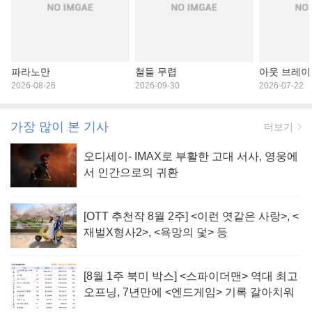
파라노만
철들 무렵
아웃 브레이
2026-08-26
2026-09-30
2026-07-22
가장 많이 본 기사
더보기
오디세이- IMAX로 부활한 고대 서사, 영웅에
서 인간으로의 귀환
[OTT 추천작 8월 2주] <이런 엿같은 사랑>, <
재벌X형사2>, <욕망의 덫> 등
[8월 1주 북미 박스] <스파이더맨> 역대 최고
오프닝, 7년만에 <엔드게임> 기록 갈아치워