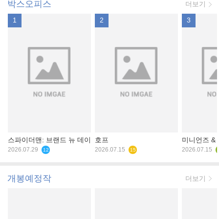
박스오피스
더보기
1
2
3
스파이더맨: 브랜드 뉴 데이
호프
미니언즈 &
2026.07.29
2026.07.15
2026.07.15
12
15
개봉예정작
더보기