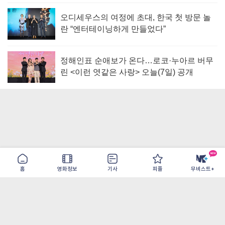
오디세우스의 여정에 초대, 한국 첫 방문 놀
란 “엔터테이닝하게 만들었다”
정해인표 순애보가 온다…로코·누아르 버무
린 <이런 엿같은 사랑> 오늘(7일) 공개
홈
영화정보
기사
피플
무비스트+
이용약관
개인정보취급방침
광고/제휴
PC버전
COPYRIGHT ©THE SHANGRILA ALL RIGHTS RESERVED.