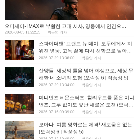
오디세이- IMAX로 부활한 고대 서사, 영웅에서 인간으로의 귀환 (오락성 9 | 작품성 9)
2026-08-05 11:22:15
|
박은영 기자
스파이더맨: 브랜드 뉴 데이- 모두에게서 지
워진 영웅, 고독 끝에 다시 선함으로 날아오
르다 (오락성 8 | 작품성 8)
2026-07-29 13:36:00
|
박은영 기자
산양들- 세상의 틀을 넘어 야생으로, 세상 무
해한 네 소녀의 모험 (오락성 6 | 작품성 5)
2026-07-29 13:34:00
|
박은영 기자
미니언즈 & 몬스터즈- 할리우드를 품은 미니
언즈, 그루 없이도 빛난 새로운 도전 (오락성
7 | 작품성 6)
2026-07-16 09:39:00
|
박은영 기자
모아나- 여름 영화로는 제격! 새로움은 없는
(오락성 6 | 작품성 5)