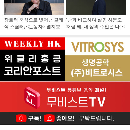
장르적 뚝심으로 빚어낸 클래
‘남과 비교하며 살면 허문오
식 스릴러, <눈동자> 염지호
처럼 돼, 내 삶의 주인은 나’ <
감독
맨 끝줄 소년> 최민식