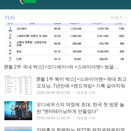
기사
더보기
[8월 2주 국내 박스] <오디세이>와 <스파이더맨> 쌍끌이! 대작 틈바구니 속 빛난 <사랑의 하츄핑>
[8월 1주 북미 박스] <스파이더맨> 역대 최고
오프닝, 7년만에 <엔드게임> 기록 갈아치워
2026-08-04 08:52:00
|
박은영 기자
오디세우스의 여정에 초대, 한국 첫 방문 놀
란 “엔터테이닝하게 만들었다”
2026-08-04 11:00:24
|
박은영 기자
안재홍과 함께하는 제22회 제천국제음악영