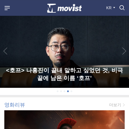
KR
<호프> 나홍진이 끝내 말하고 싶었던 것, 비극
끝에 남은 이름 ‘호프’
영화리뷰
더보기