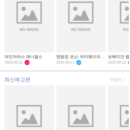
데인저러스 애니멀스
명탐정 코난: 하이웨이의 타
보헤미안 
2026.08.12
천사
2026.08.12
2026.08.12
19
12
최신예고편
더보기