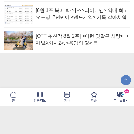
[8월 1주 북미 박스] <스파이더맨> 역대 최고
오프닝, 7년만에 <엔드게임> 기록 갈아치워
[OTT 추천작 8월 2주] <이런 엿같은 사랑>, <
재벌X형사2>, <욕망의 덫> 등
홈
영화정보
기사
피플
무비스트+
이용약관
개인정보취급방침
광고/제휴
PC버전
COPYRIGHT ©THE SHANGRILA ALL RIGHTS RESERVED.