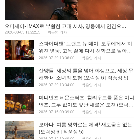
오디세이- IMAX로 부활한 고대 서사, 영웅에서 인간으로의 귀환 (오락성 9 | 작품성 9)
2026-08-05 11:22:15
|
박은영 기자
스파이더맨: 브랜드 뉴 데이- 모두에게서 지
워진 영웅, 고독 끝에 다시 선함으로 날아오
르다 (오락성 8 | 작품성 8)
2026-07-29 13:36:00
|
박은영 기자
산양들- 세상의 틀을 넘어 야생으로, 세상 무
해한 네 소녀의 모험 (오락성 6 | 작품성 5)
2026-07-29 13:34:00
|
박은영 기자
미니언즈 & 몬스터즈- 할리우드를 품은 미니
언즈, 그루 없이도 빛난 새로운 도전 (오락성
7 | 작품성 6)
2026-07-16 09:39:00
|
박은영 기자
모아나- 여름 영화로는 제격! 새로움은 없는
(오락성 6 | 작품성 5)