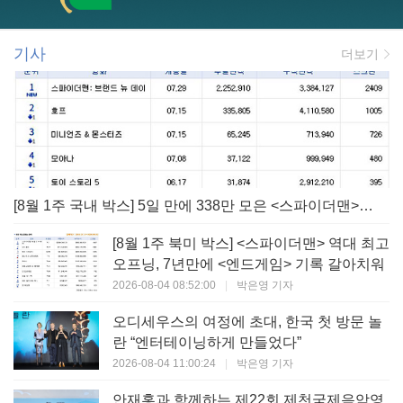
기사
더보기
[8월 1주 국내 박스] 5일 만에 338만 모은 <스파이더맨> 극장가 235% 대반등, <호프>는 400만 돌파
[8월 1주 북미 박스] <스파이더맨> 역대 최고
오프닝, 7년만에 <엔드게임> 기록 갈아치워
2026-08-04 08:52:00
|
박은영 기자
오디세우스의 여정에 초대, 한국 첫 방문 놀
란 “엔터테이닝하게 만들었다”
2026-08-04 11:00:24
|
박은영 기자
안재홍과 함께하는 제22회 제천국제음악영