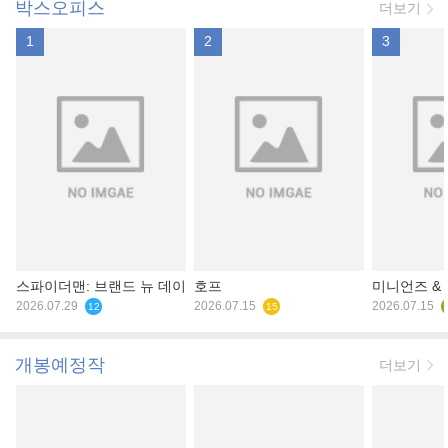
박스오피스
더보기
1
2
3
스파이더맨: 브랜드 뉴 데이
호프
미니언즈 &
2026.07.29
2026.07.15
2026.07.15
12
15
개봉예정작
더보기