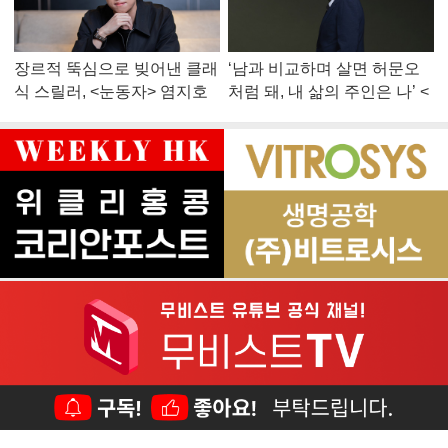
장르적 뚝심으로 빚어낸 클래
‘남과 비교하며 살면 허문오
식 스릴러, <눈동자> 염지호
처럼 돼, 내 삶의 주인은 나’ <
감독
맨 끝줄 소년> 최민식