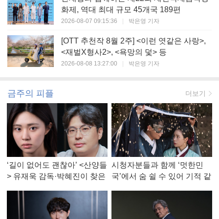
화제, 역대 최대 규모 45개국 189편
2026-08-07 09:15:36
|
박은영 기자
[OTT 추천작 8월 2주] <이런 엿같은 사랑>,
<재벌X형사2>, <욕망의 덫> 등
2026-08-08 13:27:00
|
박은영 기자
금주의 피플
더보기
‘길이 없어도 괜찮아’ <산양들
시청자분들과 함께 ‘멋한민
> 유재욱 감독·박혜진이 찾은
국’에서 숨 쉴 수 있어 기적 같
진짜 ‘안식처’
았다, <멋진 신세계> 강현주
작가