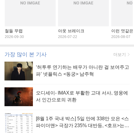
철들 무렵
아웃 브레이크
이런 엿같은
2026-09-30
2026-07-22
2026-08-07
가장 많이 본 기사
더보기
‘허투루 연기하는 배우가 아니란 걸 보여주고
파’ 넷플릭스 <동궁> 남주혁
오디세이- IMAX로 부활한 고대 서사, 영웅에
서 인간으로의 귀환
[8월 1주 국내 박스] 5일 만에 338만 모은 <스
파이더맨> 극장가 235% 대반등, <호프>는
400만 돌파