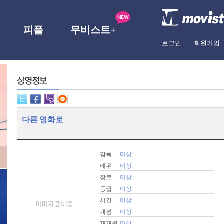
피플
무비스트+
로그인
회원가입
다른 영화로
감독
미상
배우
미상
장르
미상
등급
미상
시간
미상
개봉
미상
재개봉
미상