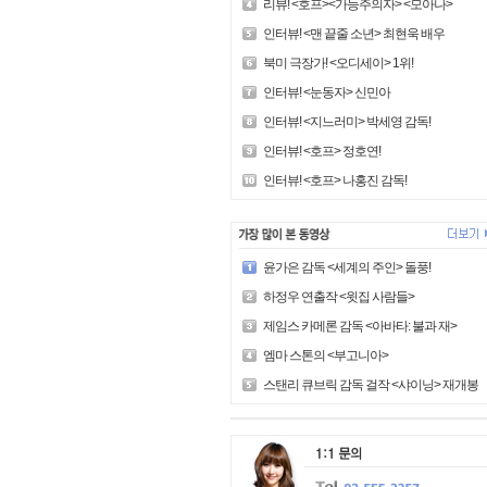
리뷰! <호프><가능주의자> <모아나>
인터뷰! <맨 끝줄 소년> 최현욱 배우
북미 극장가! <오디세이> 1위!
인터뷰! <눈동자> 신민아
인터뷰! <지느러미> 박세영 감독!
인터뷰! <호프> 정호연!
인터뷰! <호프> 나홍진 감독!
윤가은 감독 <세계의 주인> 돌풍!
하정우 연출작 <윗집 사람들>
제임스 카메론 감독 <아바타: 불과 재>
엠마 스톤의 <부고니아>
스탠리 큐브릭 감독 걸작 <샤이닝> 재개봉!