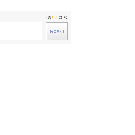
(총
0명
참여)