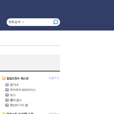
영화검색
콩가네
무카무카 파라다이스
보스
훌라 걸스
환상의 가수 젬