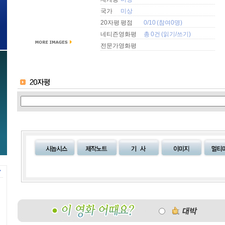
국가
미상
20자평 평점
0/10 (참여0명)
네티즌영화평
총 0건 (
읽기
/
쓰기
)
전문가영화평