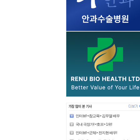
인터뷰! <참교육> 김무열 배우
국내 극장가! <호프> 1위!
인터뷰! <군체> 전지현 배우!