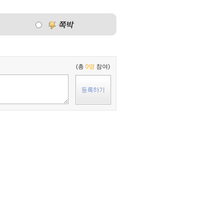
(총
0명
참여)