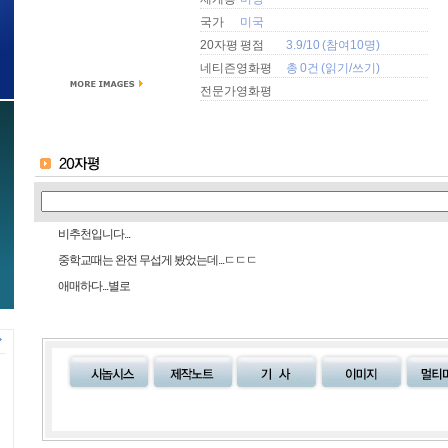
국가
미국
20자평 평점
3.9/10 (참여10명)
네티즌영화평
총 0건 (
읽기
/
쓰기
)
전문가영화평
비추천입니다...
중학교때는 완전 무섭게 봤었는데...ㄷㄷㄷ
애매하다...별로