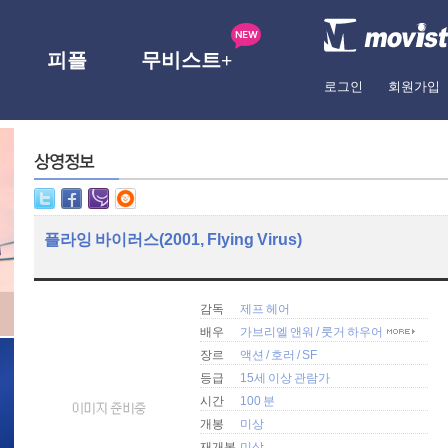
피플
무비스트+
로그인
회원가입
플라잉 바이러스(2001, Flying Virus)
감독
제프 헤어
배우
가브리엘 앤워
/
룻거 하우어
장르
액션
/
호러
/
SF
등급
15세 이상 관람가
시간
100 분
개봉
미상
재개봉
미상