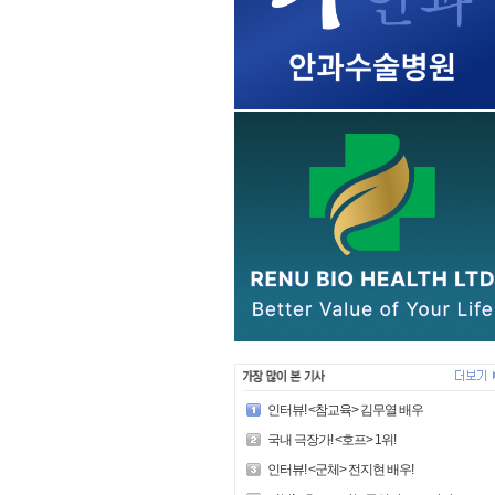
인터뷰! <참교육> 김무열 배우
국내 극장가! <호프> 1위!
인터뷰! <군체> 전지현 배우!