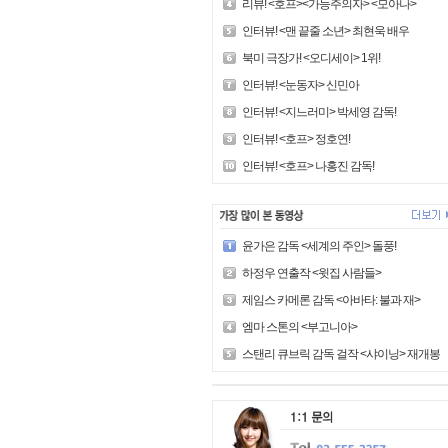
리뷰! <호프><가능주의자> <모아나>
인터뷰! <맨 끝줄 소년> 최현욱 배우
북미 극장가! <오디세이> 1위!
인터뷰! <눈동자> 신민아
인터뷰! <지느러미> 박세영 감독!
인터뷰! <호프> 정호연!
인터뷰! <호프> 나홍진 감독!
윤가은 감독 <세계의 주인> 돌풍!
하정우 연출작 <윗집 사람들>
제임스 카메론 감독 <아바타: 불과 재>
엠마 스톤의 <부고니아>
스탠리 큐브릭 감독 걸작 <샤이닝> 재개봉!