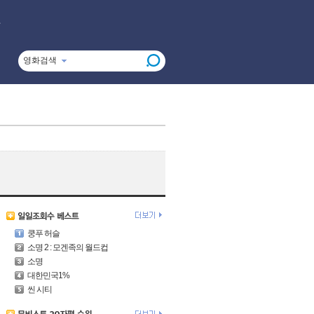
영화검색
쿵푸 허슬
소명 2 : 모겐족의 월드컵
소명
대한민국1%
씬 시티