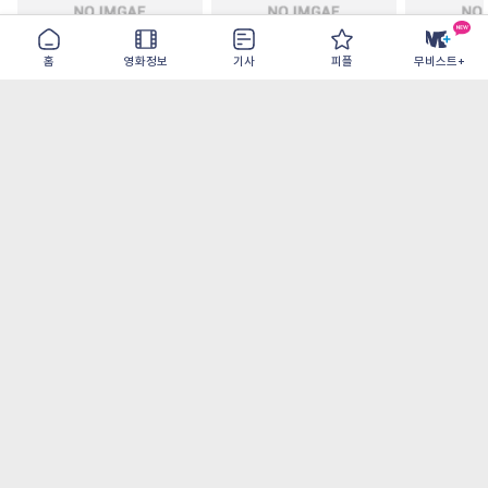
홈
영화정보
기사
피플
무비스트+
모추어리 어시스턴트
드라큘라: 러브 테일
드로스테 저
2026-08-28
2026-08-26
2026-08-19
가장 많이 본 기사
더보기
‘허투루 연기하는 배우가 아니란 걸 보여주고
파’ 넷플릭스 <동궁> 남주혁
[OTT 추천작 8월 1주] <유부녀 킬러>, <지금
불륜이 문제가 아닙니다>, <와일드 씽> 등
[8월 1주 국내 박스] 5일 만에 338만 모은 <스
파이더맨> 극장가 235% 대반등, <호프>는
400만 돌파