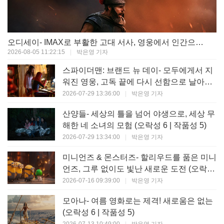
오디세이- IMAX로 부활한 고대 서사, 영웅에서 인간으로의 귀환 (오락성 9 | 작품성 9)
2026-08-05 11:22:15
|
박은영 기자
스파이더맨: 브랜드 뉴 데이- 모두에게서 지
워진 영웅, 고독 끝에 다시 선함으로 날아오
르다 (오락성 8 | 작품성 8)
2026-07-29 13:36:00
|
박은영 기자
산양들- 세상의 틀을 넘어 야생으로, 세상 무
해한 네 소녀의 모험 (오락성 6 | 작품성 5)
2026-07-29 13:34:00
|
박은영 기자
미니언즈 & 몬스터즈- 할리우드를 품은 미니
언즈, 그루 없이도 빛난 새로운 도전 (오락성
7 | 작품성 6)
2026-07-16 09:39:00
|
박은영 기자
모아나- 여름 영화로는 제격! 새로움은 없는
(오락성 6 | 작품성 5)