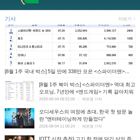
기사
더보기
[8월 1주 국내 박스] 5일 만에 338만 모은 <스파이더맨> 극장가 235% 대반등, <호프>는 400만 돌파
[8월 1주 북미 박스] <스파이더맨> 역대 최고
오프닝, 7년만에 <엔드게임> 기록 갈아치워
2026-08-04 08:52:00
|
박은영 기자
오디세우스의 여정에 초대, 한국 첫 방문 놀
란 “엔터테이닝하게 만들었다”
2026-08-04 11:00:24
|
박은영 기자
[OTT 신작 추천] 고기 한 점에 담긴 삶의 존