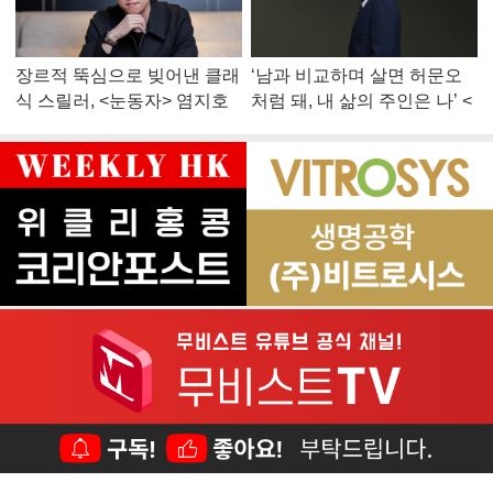
장르적 뚝심으로 빚어낸 클래
‘남과 비교하며 살면 허문오
식 스릴러, <눈동자> 염지호
처럼 돼, 내 삶의 주인은 나’ <
감독
맨 끝줄 소년> 최민식