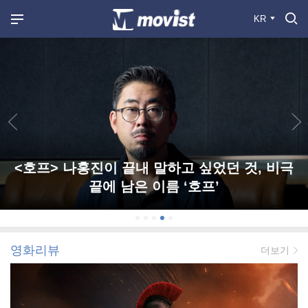
KR
<호프> 나홍진이 끝내 말하고 싶었던 것, 비극
끝에 남은 이름 ‘호프’
영화리뷰
더보기