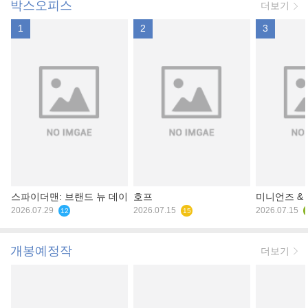
박스오피스
더보기
1
2
3
스파이더맨: 브랜드 뉴 데이
호프
미니언즈 &
2026.07.29
2026.07.15
2026.07.15
12
15
개봉예정작
더보기