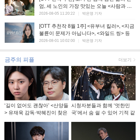
엄, 세 노인의 가장 맛있는 오늘 <사람과 고
기>
2026-08-05 11:20:22
|
박은영 기자
[OTT 추천작 8월 1주] <유부녀 킬러>, <지금
불륜이 문제가 아닙니다>, <와일드 씽> 등
2026-08-01 10:02:00
|
박은영 기자
금주의 피플
더보기
‘길이 없어도 괜찮아’ <산양들
시청자분들과 함께 ‘멋한민
> 유재욱 감독·박혜진이 찾은
국’에서 숨 쉴 수 있어 기적 같
진짜 ‘안식처’
았다, <멋진 신세계> 강현주
작가