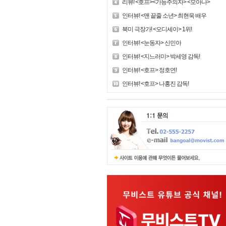
리뷰! <호프><가능주의자> <모아나>
인터뷰! <맨 끝줄 소년> 최현욱 배우
북미 극장가! <오디세이> 1위!
인터뷰! <눈동자> 신민아
인터뷰! <지느러미> 박세영 감독!
인터뷰! <호프> 정호연!
인터뷰! <호프> 나홍진 감독!