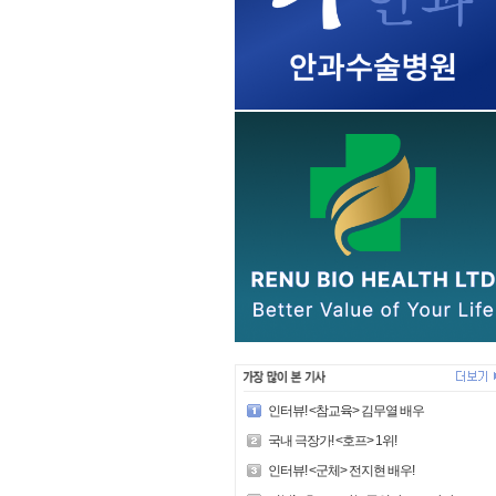
인터뷰! <참교육> 김무열 배우
국내 극장가! <호프> 1위!
인터뷰! <군체> 전지현 배우!