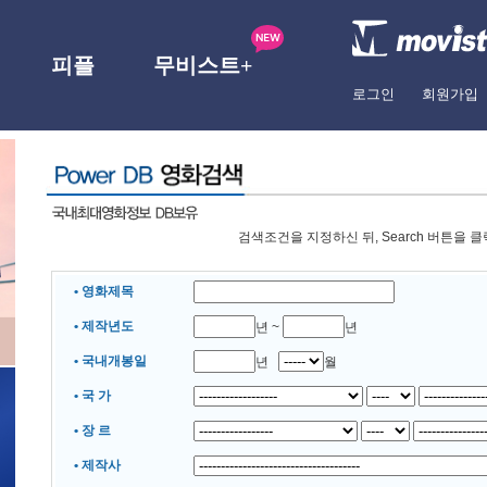
피플
무비스트+
로그인
회원가입
검색조건을 지정하신 뒤, Search 버튼을 
• 영화제목
• 제작년도
년 ~
년
• 국내개봉일
년
월
• 국 가
• 장 르
• 제작사