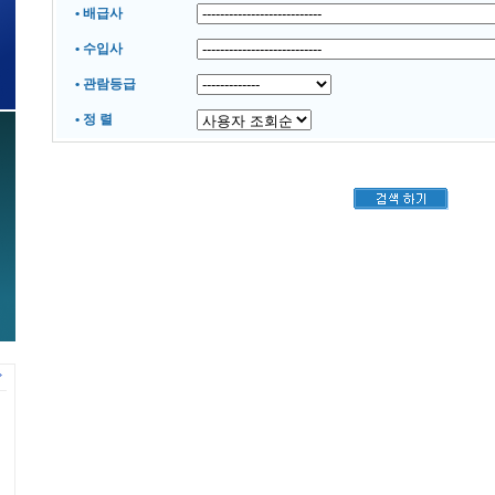
• 배급사
• 수입사
• 관람등급
• 정 렬