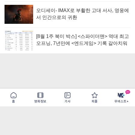
오디세이- IMAX로 부활한 고대 서사, 영웅에
서 인간으로의 귀환
[8월 1주 북미 박스] <스파이더맨> 역대 최고
오프닝, 7년만에 <엔드게임> 기록 갈아치워
홈
영화정보
기사
피플
무비스트+
이용약관
개인정보취급방침
광고/제휴
PC버전
COPYRIGHT ©THE SHANGRILA ALL RIGHTS RESERVED.