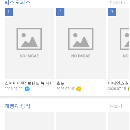
박스오피스
더보기
1
2
3
스파이더맨: 브랜드 뉴 데이
호프
미니언즈 &
2026.07.29
2026.07.15
2026.07.15
12
15
개봉예정작
더보기