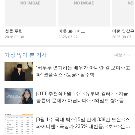
철들 무렵
아웃 브레이크
이런 엿같은
2026-09-30
2026-07-22
2026-08-07
가장 많이 본 기사
더보기
‘허투루 연기하는 배우가 아니란 걸 보여주고
파’ 넷플릭스 <동궁> 남주혁
[OTT 추천작 8월 1주] <유부녀 킬러>, <지금
불륜이 문제가 아닙니다>, <와일드 씽> 등
[8월 1주 국내 박스] 5일 만에 338만 모은 <스
파이더맨> 극장가 235% 대반등, <호프>는
400만 돌파