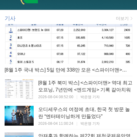
기사
더보기
[8월 1주 국내 박스] 5일 만에 338만 모은 <스파이더맨> 극장가 235% 대반등, <호프>는 400만 돌파
[8월 1주 북미 박스] <스파이더맨> 역대 최고
오프닝, 7년만에 <엔드게임> 기록 갈아치워
2026-08-04 08:52:00
|
박은영 기자
오디세우스의 여정에 초대, 한국 첫 방문 놀
란 “엔터테이닝하게 만들었다”
2026-08-04 11:00:24
|
박은영 기자
안재홍과 함께하는 제22회 제천국제음악영