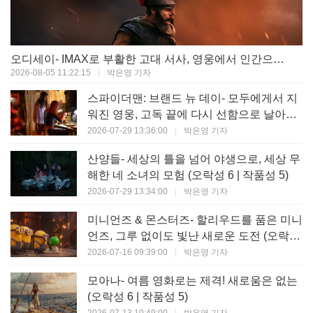
오디세이- IMAX로 부활한 고대 서사, 영웅에서 인간으로의 귀환 (오락성 9 | 작품성 9)
2026-08-05 11:22:15
|
박은영 기자
스파이더맨: 브랜드 뉴 데이- 모두에게서 지
워진 영웅, 고독 끝에 다시 선함으로 날아오
르다 (오락성 8 | 작품성 8)
2026-07-29 13:36:00
|
박은영 기자
산양들- 세상의 틀을 넘어 야생으로, 세상 무
해한 네 소녀의 모험 (오락성 6 | 작품성 5)
2026-07-29 13:34:00
|
박은영 기자
미니언즈 & 몬스터즈- 할리우드를 품은 미니
언즈, 그루 없이도 빛난 새로운 도전 (오락성
7 | 작품성 6)
2026-07-16 09:39:00
|
박은영 기자
모아나- 여름 영화로는 제격! 새로움은 없는
(오락성 6 | 작품성 5)