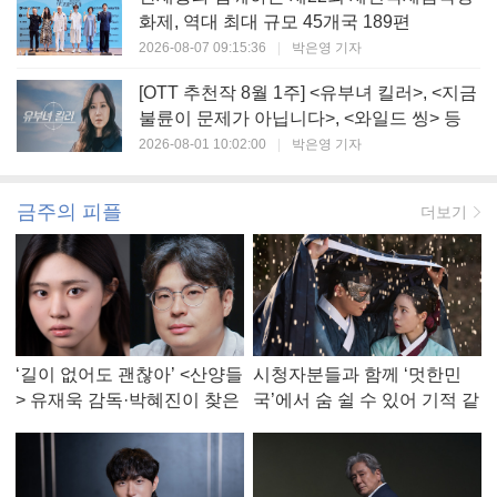
화제, 역대 최대 규모 45개국 189편
2026-08-07 09:15:36
|
박은영 기자
[OTT 추천작 8월 1주] <유부녀 킬러>, <지금
불륜이 문제가 아닙니다>, <와일드 씽> 등
2026-08-01 10:02:00
|
박은영 기자
금주의 피플
더보기
‘길이 없어도 괜찮아’ <산양들
시청자분들과 함께 ‘멋한민
> 유재욱 감독·박혜진이 찾은
국’에서 숨 쉴 수 있어 기적 같
진짜 ‘안식처’
았다, <멋진 신세계> 강현주
작가