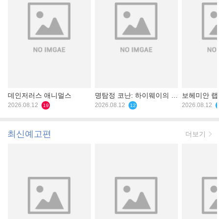
데인저러스 애니멀스
명탐정 코난: 하이웨이의 타
보헤미안 
2026.08.12
천사
2026.08.12
2026.08.12
19
12
최신예고편
더보기