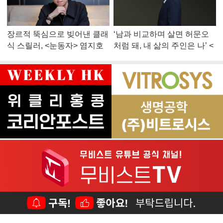
장르적 뚝심으로 빚어낸 클래
‘남과 비교하며 살면 허문오
식 스릴러, <눈동자> 염지호
처럼 돼, 내 삶의 주인은 나’ <
감독
맨 끝줄 소년> 최민식