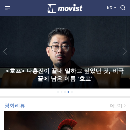
KR
<호프> 나홍진이 끝내 말하고 싶었던 것, 비극
끝에 남은 이름 ‘호프’
영화리뷰
더보기