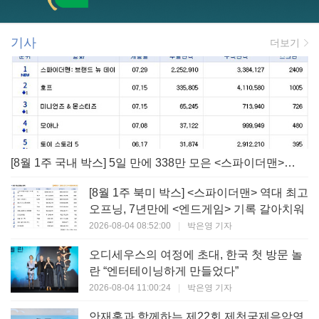
기사
더보기
[8월 1주 국내 박스] 5일 만에 338만 모은 <스파이더맨> 극장가 235% 대반등, <호프>는 400만 돌파
[8월 1주 북미 박스] <스파이더맨> 역대 최고
오프닝, 7년만에 <엔드게임> 기록 갈아치워
2026-08-04 08:52:00
|
박은영 기자
오디세우스의 여정에 초대, 한국 첫 방문 놀
란 “엔터테이닝하게 만들었다”
2026-08-04 11:00:24
|
박은영 기자
안재홍과 함께하는 제22회 제천국제음악영