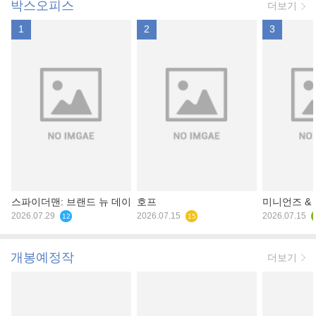
박스오피스
더보기
1
2
3
스파이더맨: 브랜드 뉴 데이
호프
미니언즈 &
2026.07.29
2026.07.15
2026.07.15
12
15
개봉예정작
더보기