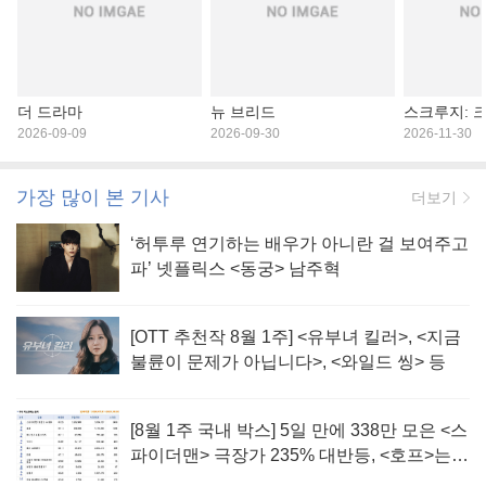
더 드라마
뉴 브리드
스크루지: 
2026-09-09
2026-09-30
2026-11-30
가장 많이 본 기사
더보기
‘허투루 연기하는 배우가 아니란 걸 보여주고
파’ 넷플릭스 <동궁> 남주혁
[OTT 추천작 8월 1주] <유부녀 킬러>, <지금
불륜이 문제가 아닙니다>, <와일드 씽> 등
[8월 1주 국내 박스] 5일 만에 338만 모은 <스
파이더맨> 극장가 235% 대반등, <호프>는
400만 돌파