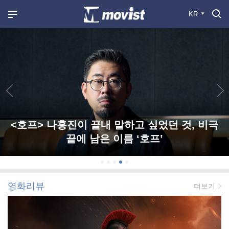
KR
<호프> 나홍진이 끝내 말하고 싶었던 것, 비극
끝에 남은 이름 ‘호프’
영화리뷰
더보기