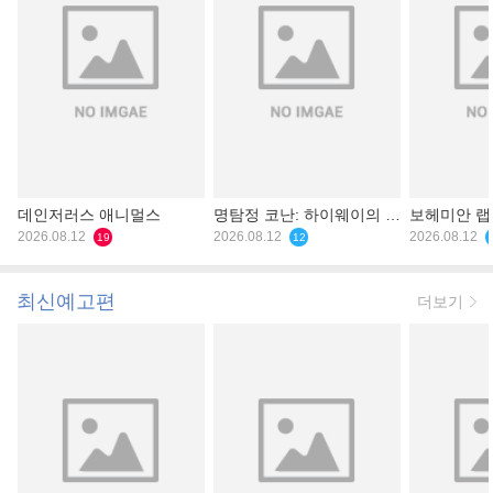
데인저러스 애니멀스
명탐정 코난: 하이웨이의 타
보헤미안 
2026.08.12
천사
2026.08.12
2026.08.12
19
12
최신예고편
더보기