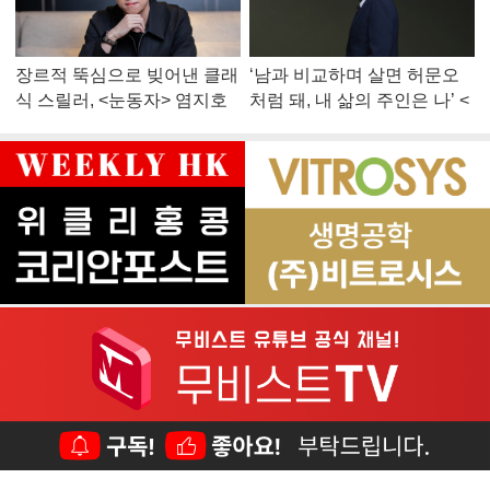
장르적 뚝심으로 빚어낸 클래
‘남과 비교하며 살면 허문오
식 스릴러, <눈동자> 염지호
처럼 돼, 내 삶의 주인은 나’ <
감독
맨 끝줄 소년> 최민식