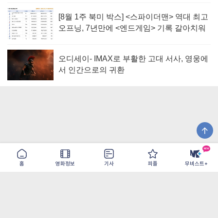
[8월 1주 북미 박스] <스파이더맨> 역대 최고
오프닝, 7년만에 <엔드게임> 기록 갈아치워
오디세이- IMAX로 부활한 고대 서사, 영웅에
서 인간으로의 귀환
홈
영화정보
기사
피플
무비스트+
이용약관
개인정보취급방침
광고/제휴
PC버전
COPYRIGHT ©THE SHANGRILA ALL RIGHTS RESERVED.