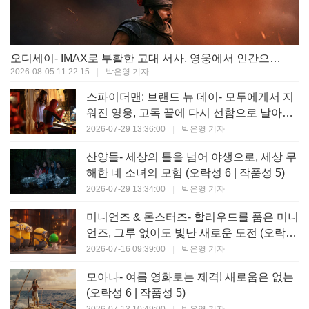
오디세이- IMAX로 부활한 고대 서사, 영웅에서 인간으로의 귀환 (오락성 9 | 작품성 9)
2026-08-05 11:22:15
|
박은영 기자
스파이더맨: 브랜드 뉴 데이- 모두에게서 지
워진 영웅, 고독 끝에 다시 선함으로 날아오
르다 (오락성 8 | 작품성 8)
2026-07-29 13:36:00
|
박은영 기자
산양들- 세상의 틀을 넘어 야생으로, 세상 무
해한 네 소녀의 모험 (오락성 6 | 작품성 5)
2026-07-29 13:34:00
|
박은영 기자
미니언즈 & 몬스터즈- 할리우드를 품은 미니
언즈, 그루 없이도 빛난 새로운 도전 (오락성
7 | 작품성 6)
2026-07-16 09:39:00
|
박은영 기자
모아나- 여름 영화로는 제격! 새로움은 없는
(오락성 6 | 작품성 5)