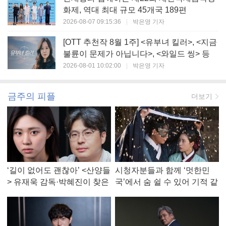
화제, 역대 최대 규모 45개국 189편
2026-08-07 09:15:36
|
박은영 기자
[OTT 추천작 8월 1주] <유부녀 킬러>, <지금
불륜이 문제가 아닙니다>, <와일드 씽> 등
2026-08-01 10:02:00
|
박은영 기자
금주의 피플
더보기
‘길이 없어도 괜찮아’ <산양들
시청자분들과 함께 ‘멋한민
> 유재욱 감독·박혜진이 찾은
국’에서 숨 쉴 수 있어 기적 같
진짜 ‘안식처’
았다, <멋진 신세계> 강현주
작가