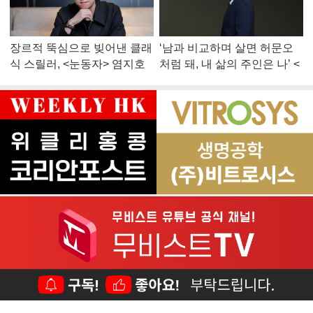
장르적 뚝심으로 빚어낸 클래
‘남과 비교하며 살면 허문오
식 스릴러, <눈동자> 염지호
처럼 돼, 내 삶의 주인은 나’ <
감독
맨 끝줄 소년> 최민식