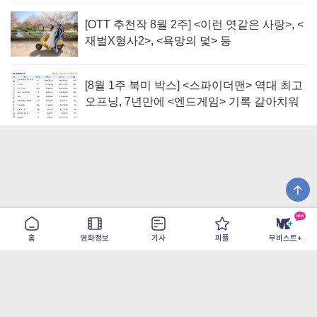
[OTT 추천작 8월 2주] <이런 엿같은 사랑>, <
재벌X형사2>, <욕망의 덫> 등
[8월 1주 북미 박스] <스파이더맨> 역대 최고
오프닝, 7년만에 <엔드게임> 기록 갈아치워
홈
영화정보
기사
피플
무비스트+
이용약관
개인정보취급방침
광고/제휴
PC버전
COPYRIGHT ©THE SHANGRILA ALL RIGHTS RESERVED.