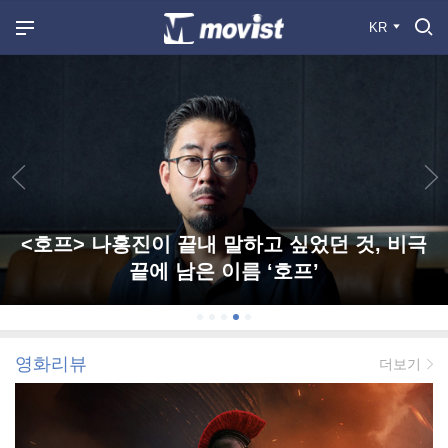
KR
<호프> 나홍진이 끝내 말하고 싶었던 것, 비극
끝에 남은 이름 ‘호프’
영화리뷰
더보기