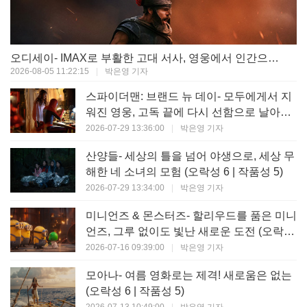
오디세이- IMAX로 부활한 고대 서사, 영웅에서 인간으로의 귀환 (오락성 9 | 작품성 9)
2026-08-05 11:22:15
|
박은영 기자
스파이더맨: 브랜드 뉴 데이- 모두에게서 지
워진 영웅, 고독 끝에 다시 선함으로 날아오
르다 (오락성 8 | 작품성 8)
2026-07-29 13:36:00
|
박은영 기자
산양들- 세상의 틀을 넘어 야생으로, 세상 무
해한 네 소녀의 모험 (오락성 6 | 작품성 5)
2026-07-29 13:34:00
|
박은영 기자
미니언즈 & 몬스터즈- 할리우드를 품은 미니
언즈, 그루 없이도 빛난 새로운 도전 (오락성
7 | 작품성 6)
2026-07-16 09:39:00
|
박은영 기자
모아나- 여름 영화로는 제격! 새로움은 없는
(오락성 6 | 작품성 5)