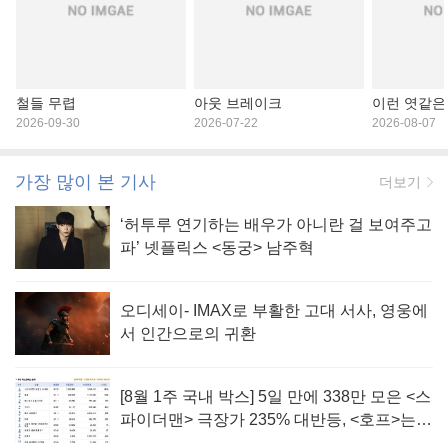
철들 무렵
아웃 브레이크
이런 엿같은
2026-09-30
2026-07-22
2026-08-07
가장 많이 본 기사
더보기
‘허투루 연기하는 배우가 아니란 걸 보여주고
파’ 넷플릭스 <동궁> 남주혁
오디세이- IMAX로 부활한 고대 서사, 영웅에
서 인간으로의 귀환
[8월 1주 국내 박스] 5일 만에 338만 모은 <스
파이더맨> 극장가 235% 대반등, <호프>는
400만 돌파