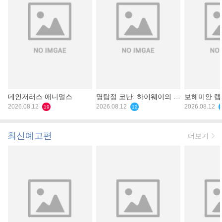
데인저러스 애니멀스
명탐정 코난: 하이웨이의 타
보헤미안 
2026.08.12
천사
2026.08.12
2026.08.12
19
12
최신예고편
더보기