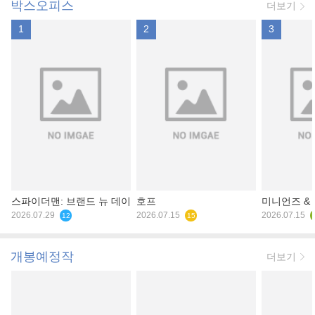
박스오피스
더보기
1
2
3
스파이더맨: 브랜드 뉴 데이
호프
미니언즈 &
2026.07.29
2026.07.15
2026.07.15
12
15
개봉예정작
더보기