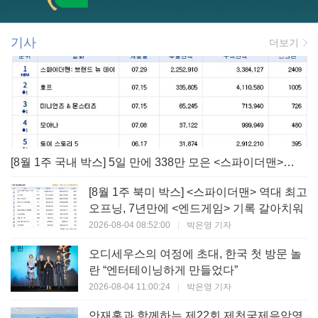
기사
더보기
[8월 1주 국내 박스] 5일 만에 338만 모은 <스파이더맨> 극장가 235% 대반등, <호프>는 400만 돌파
[8월 1주 북미 박스] <스파이더맨> 역대 최고
오프닝, 7년만에 <엔드게임> 기록 갈아치워
2026-08-04 08:52:00
|
박은영 기자
오디세우스의 여정에 초대, 한국 첫 방문 놀
란 “엔터테이닝하게 만들었다”
2026-08-04 11:00:24
|
박은영 기자
안재홍과 함께하는 제22회 제천국제음악영