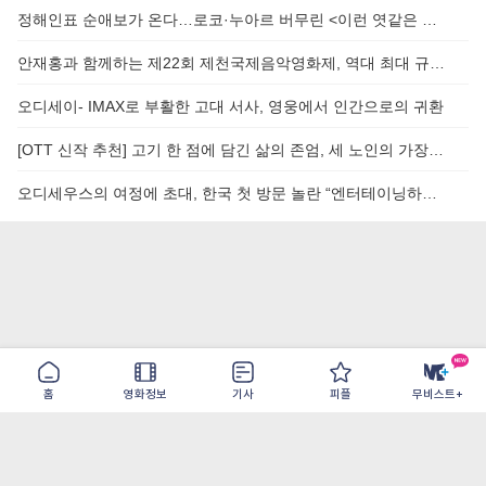
정해인표 순애보가 온다…로코·누아르 버무린 <이런 엿같은 사
랑> 오늘(7일) 공개
안재홍과 함께하는 제22회 제천국제음악영화제, 역대 최대 규모
45개국 189편
오디세이- IMAX로 부활한 고대 서사, 영웅에서 인간으로의 귀환
[OTT 신작 추천] 고기 한 점에 담긴 삶의 존엄, 세 노인의 가장
맛있는 오늘 <사람과 고기>
오디세우스의 여정에 초대, 한국 첫 방문 놀란 “엔터테이닝하게
만들었다”
홈
영화정보
기사
피플
무비스트+
이용약관
개인정보취급방침
광고/제휴
PC버전