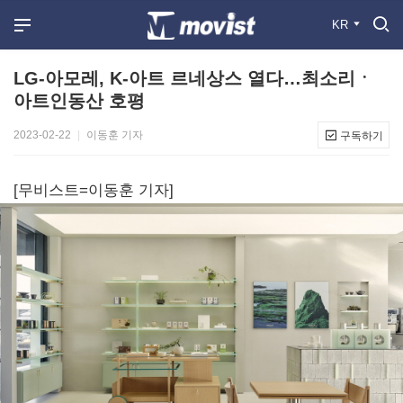
KR
LG-아모레, K-아트 르네상스 열다…최소리ㆍ
아트인동산 호평
2023-02-22
|
이동훈 기자
구독하기
[무비스트=이동훈 기자]