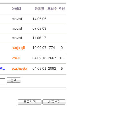
movist
14.06.05
movist
07.08.03
movist
11.08.17
sunjjangill
10.09.07
774
0
lds411
04.09.18
2667
10
..
evabluesky
04.09.01
2092
5