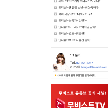
리뷰! <호프><가능주의자> <모아나>
인터뷰! <맨 끝줄 소년> 최현욱 배우
북미 극장가! <오디세이> 1위!
인터뷰! <눈동자> 신민아
인터뷰! <지느러미> 박세영 감독!
인터뷰! <호프> 정호연!
인터뷰! <호프> 나홍진 감독!