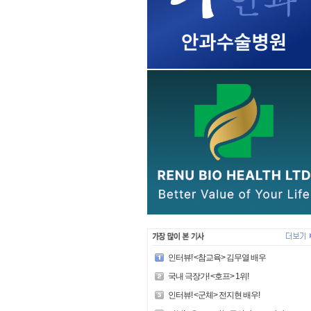
인터뷰! <참교육> 김무열 배우
국내 극장가! <호프> 1위!
인터뷰! <군체> 전지현 배우!