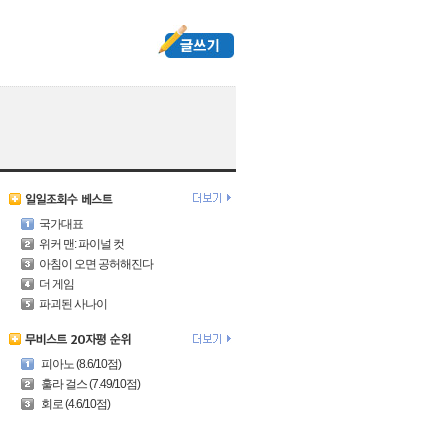
국가대표
위커 맨: 파이널 컷
아침이 오면 공허해진다
더 게임
파괴된 사나이
피아노 (8.6/10점)
훌라 걸스 (7.49/10점)
회로 (4.6/10점)