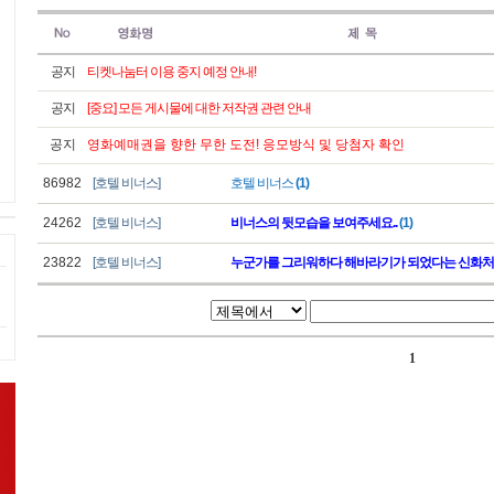
공지
티켓나눔터 이용 중지 예정 안내!
공지
[중요] 모든 게시물에 대한 저작권 관련 안내
공지
영화예매권을 향한 무한 도전! 응모방식 및 당첨자 확인
86982
[호텔 비너스]
호텔 비너스
(1)
24262
[호텔 비너스]
비너스의 뒷모습을 보여주세요..
(1)
23822
[호텔 비너스]
누군가를 그리워하다 해바라기가 되었다는 신화처럼.
1