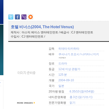
호텔 비너스(2004, The Hotel Venus)
제작사 : 아스믹 에이스 엔터테인먼트 / 배급사 : CJ 엔터테인먼트
수입사 : CJ 엔터테인먼트 /
감독
히데타 타카하타
배우
쿠사나기 츠요시
/
나카타니 미키
장르
드라마
등급
12세 이상 관람가
시간
125 분
개봉
2004-09-10
국가
일본
20자평 평점
6.35/10 (참여54명)
네티즌영화평
총 3건 (
읽기
/
쓰기
)
전문가영화평
읽기