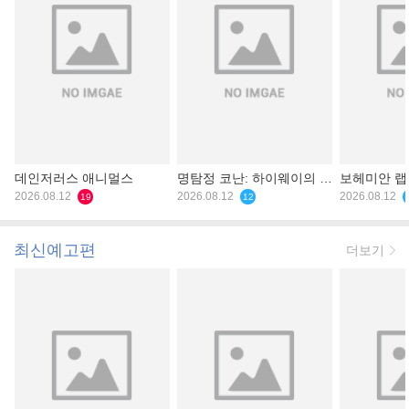
데인저러스 애니멀스
명탐정 코난: 하이웨이의 타
보헤미안 
2026.08.12
천사
2026.08.12
2026.08.12
19
12
최신예고편
더보기