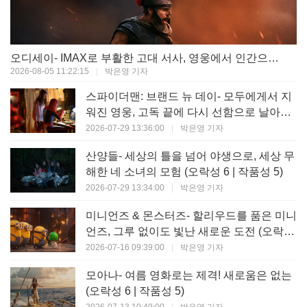
오디세이- IMAX로 부활한 고대 서사, 영웅에서 인간으로의 귀환 (오락성 9 | 작품성 9)
2026-08-05 11:22:15
|
박은영 기자
스파이더맨: 브랜드 뉴 데이- 모두에게서 지
워진 영웅, 고독 끝에 다시 선함으로 날아오
르다 (오락성 8 | 작품성 8)
2026-07-29 13:36:00
|
박은영 기자
산양들- 세상의 틀을 넘어 야생으로, 세상 무
해한 네 소녀의 모험 (오락성 6 | 작품성 5)
2026-07-29 13:34:00
|
박은영 기자
미니언즈 & 몬스터즈- 할리우드를 품은 미니
언즈, 그루 없이도 빛난 새로운 도전 (오락성
7 | 작품성 6)
2026-07-16 09:39:00
|
박은영 기자
모아나- 여름 영화로는 제격! 새로움은 없는
(오락성 6 | 작품성 5)