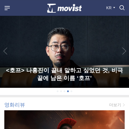
KR
<호프> 나홍진이 끝내 말하고 싶었던 것, 비극
끝에 남은 이름 ‘호프’
영화리뷰
더보기