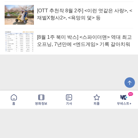
[OTT 추천작 8월 2주] <이런 엿같은 사랑>, <
재벌X형사2>, <욕망의 덫> 등
[8월 1주 북미 박스] <스파이더맨> 역대 최고
오프닝, 7년만에 <엔드게임> 기록 갈아치워
홈
영화정보
기사
피플
무비스트+
이용약관
개인정보취급방침
광고/제휴
PC버전
COPYRIGHT ©THE SHANGRILA ALL RIGHTS RESERVED.