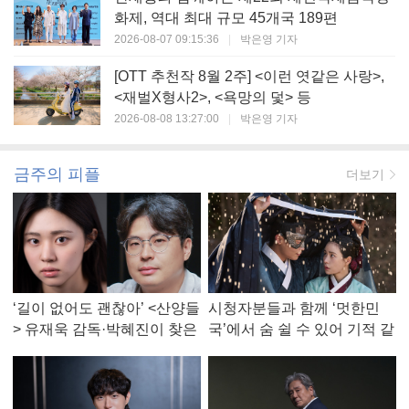
화제, 역대 최대 규모 45개국 189편
2026-08-07 09:15:36
|
박은영 기자
[OTT 추천작 8월 2주] <이런 엿같은 사랑>,
<재벌X형사2>, <욕망의 덫> 등
2026-08-08 13:27:00
|
박은영 기자
금주의 피플
더보기
‘길이 없어도 괜찮아’ <산양들
시청자분들과 함께 ‘멋한민
> 유재욱 감독·박혜진이 찾은
국’에서 숨 쉴 수 있어 기적 같
진짜 ‘안식처’
았다, <멋진 신세계> 강현주
작가