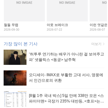
철들 무렵
아웃 브레이크
이런 엿같은
2026-09-30
2026-07-22
2026-08-07
가장 많이 본 기사
더보기
‘허투루 연기하는 배우가 아니란 걸 보여주고
파’ 넷플릭스 <동궁> 남주혁
오디세이- IMAX로 부활한 고대 서사, 영웅에
서 인간으로의 귀환
[8월 1주 국내 박스] 5일 만에 338만 모은 <스
파이더맨> 극장가 235% 대반등, <호프>는
400만 돌파