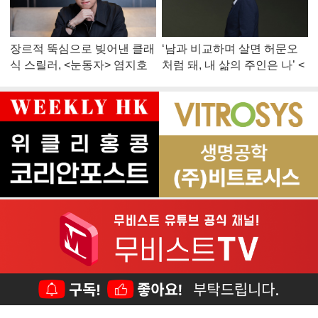
장르적 뚝심으로 빚어낸 클래
‘남과 비교하며 살면 허문오
식 스릴러, <눈동자> 염지호
처럼 돼, 내 삶의 주인은 나’ <
감독
맨 끝줄 소년> 최민식