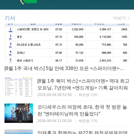
기사
더보기
[8월 1주 국내 박스] 5일 만에 338만 모은 <스파이더맨> 극장가 235% 대반등, <호프>는 400만 돌파
[8월 1주 북미 박스] <스파이더맨> 역대 최고
오프닝, 7년만에 <엔드게임> 기록 갈아치워
2026-08-04 08:52:00
|
박은영 기자
오디세우스의 여정에 초대, 한국 첫 방문 놀
란 “엔터테이닝하게 만들었다”
2026-08-04 11:00:24
|
박은영 기자
안재홍과 함께하는 제22회 제천국제음악영