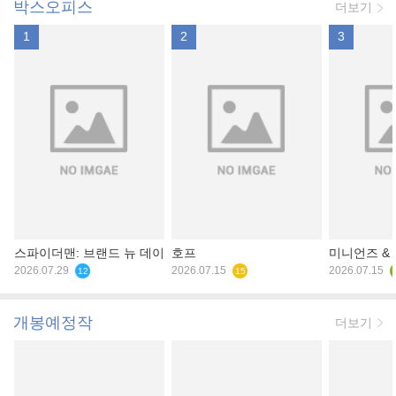
박스오피스
더보기
1
2
3
스파이더맨: 브랜드 뉴 데이
호프
미니언즈 &
2026.07.29
2026.07.15
2026.07.15
12
15
개봉예정작
더보기