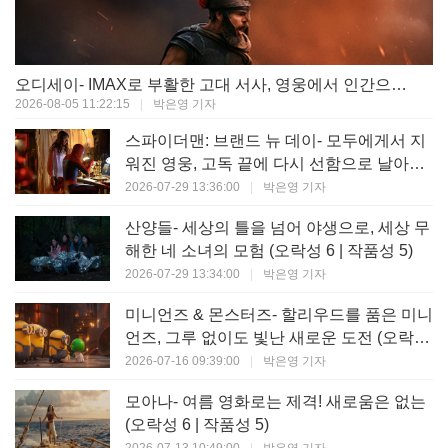
오디세이- IMAX로 부활한 고대 서사, 영웅에서 인간으로의 귀환 (오락성 9 | 작품성 9)
2026-08-05 11:22:15
|
박은영 기자
스파이더맨: 브랜드 뉴 데이- 모두에게서 지
워진 영웅, 고독 끝에 다시 선함으로 날아오
르다 (오락성 8 | 작품성 8)
2026-07-29 13:36:00
|
박은영 기자
산양들- 세상의 틀을 넘어 야생으로, 세상 무
해한 네 소녀의 모험 (오락성 6 | 작품성 5)
2026-07-29 13:34:00
|
박은영 기자
미니언즈 & 몬스터즈- 할리우드를 품은 미니
언즈, 그루 없이도 빛난 새로운 도전 (오락성
7 | 작품성 6)
2026-07-16 09:39:00
|
박은영 기자
모아나- 여름 영화로는 제격! 새로움은 없는
(오락성 6 | 작품성 5)