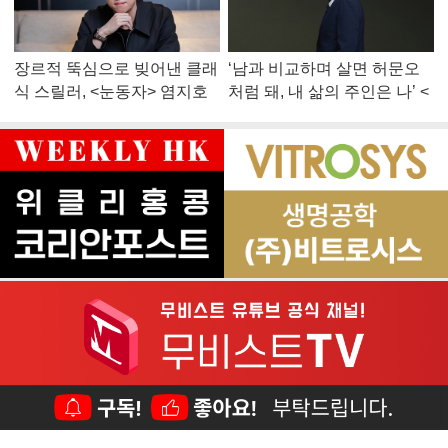
장르적 뚝심으로 빚어낸 클래
‘남과 비교하며 살면 허문오
식 스릴러, <눈동자> 염지호
처럼 돼, 내 삶의 주인은 나’ <
감독
맨 끝줄 소년> 최민식