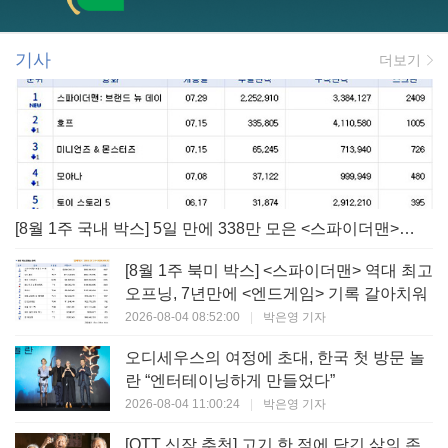
기사
더보기
[8월 1주 국내 박스] 5일 만에 338만 모은 <스파이더맨> 극장가 235% 대반등, <호프>는 400만 돌파
[8월 1주 북미 박스] <스파이더맨> 역대 최고
오프닝, 7년만에 <엔드게임> 기록 갈아치워
2026-08-04 08:52:00
|
박은영 기자
오디세우스의 여정에 초대, 한국 첫 방문 놀
란 “엔터테이닝하게 만들었다”
2026-08-04 11:00:24
|
박은영 기자
[OTT 신작 추천] 고기 한 점에 담긴 삶의 존