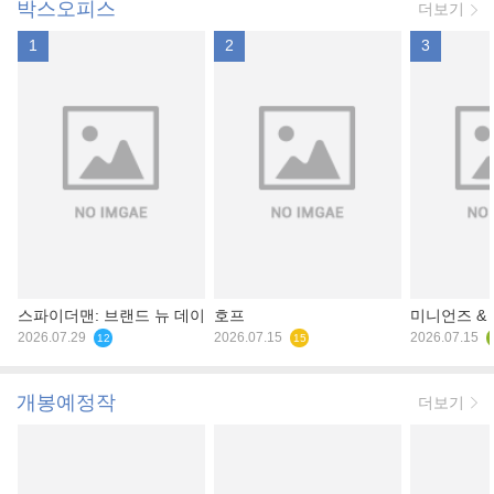
박스오피스
더보기
1
2
3
스파이더맨: 브랜드 뉴 데이
호프
미니언즈 &
2026.07.29
2026.07.15
2026.07.15
12
15
개봉예정작
더보기