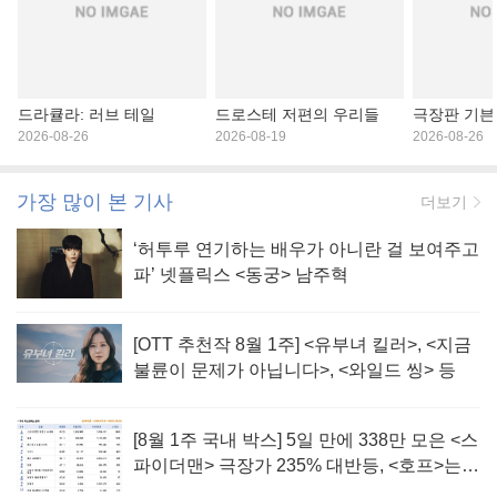
드라큘라: 러브 테일
드로스테 저편의 우리들
극장판 기븐 
2026-08-26
2026-08-19
2026-08-26
가장 많이 본 기사
더보기
‘허투루 연기하는 배우가 아니란 걸 보여주고
파’ 넷플릭스 <동궁> 남주혁
[OTT 추천작 8월 1주] <유부녀 킬러>, <지금
불륜이 문제가 아닙니다>, <와일드 씽> 등
[8월 1주 국내 박스] 5일 만에 338만 모은 <스
파이더맨> 극장가 235% 대반등, <호프>는
400만 돌파