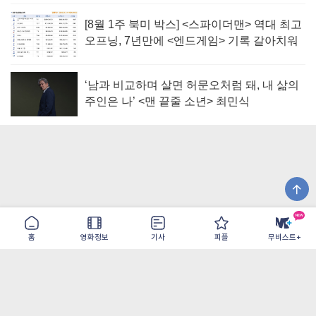
[8월 1주 북미 박스] <스파이더맨> 역대 최고
오프닝, 7년만에 <엔드게임> 기록 갈아치워
‘남과 비교하며 살면 허문오처럼 돼, 내 삶의
주인은 나’ <맨 끝줄 소년> 최민식
홈
영화정보
기사
피플
무비스트+
이용약관
개인정보취급방침
광고/제휴
PC버전
COPYRIGHT ©THE SHANGRILA ALL RIGHTS RESERVED.