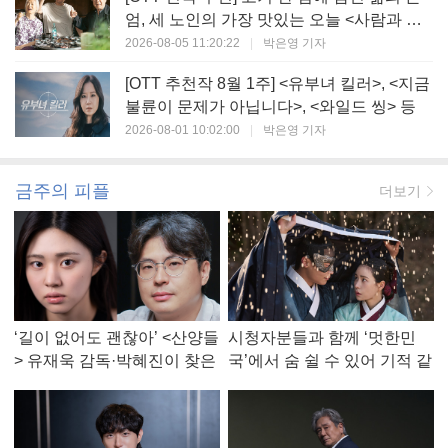
엄, 세 노인의 가장 맛있는 오늘 <사람과 고
기>
2026-08-05 11:20:22
|
박은영 기자
[OTT 추천작 8월 1주] <유부녀 킬러>, <지금
불륜이 문제가 아닙니다>, <와일드 씽> 등
2026-08-01 10:02:00
|
박은영 기자
금주의 피플
더보기
‘길이 없어도 괜찮아’ <산양들
시청자분들과 함께 ‘멋한민
> 유재욱 감독·박혜진이 찾은
국’에서 숨 쉴 수 있어 기적 같
진짜 ‘안식처’
았다, <멋진 신세계> 강현주
작가