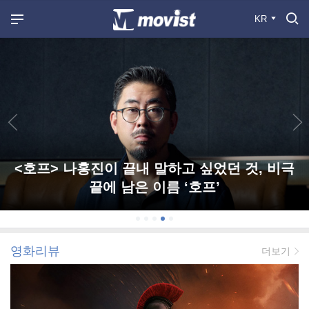
KR
<호프> 나홍진이 끝내 말하고 싶었던 것, 비극
끝에 남은 이름 ‘호프’
영화리뷰
더보기