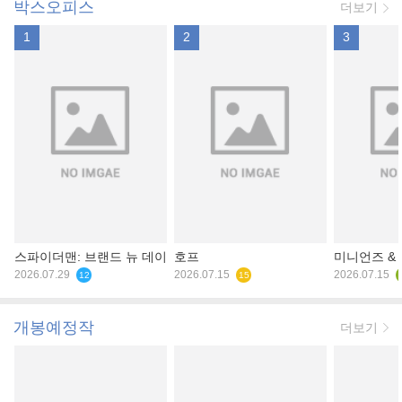
박스오피스
더보기
1
2
3
스파이더맨: 브랜드 뉴 데이
호프
미니언즈 &
2026.07.29
2026.07.15
2026.07.15
12
15
개봉예정작
더보기