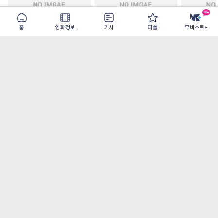
홈
영화정보
기사
피플
무비스트+
철들 무렵
아웃 브레이크
이런 엿같은
2026-09-30
2026-07-22
2026-08-07
가장 많이 본 기사
더보기
‘허투루 연기하는 배우가 아니란 걸 보여주고
파’ 넷플릭스 <동궁> 남주혁
오디세이- IMAX로 부활한 고대 서사, 영웅에
서 인간으로의 귀환
[8월 1주 국내 박스] 5일 만에 338만 모은 <스
파이더맨> 극장가 235% 대반등, <호프>는
400만 돌파