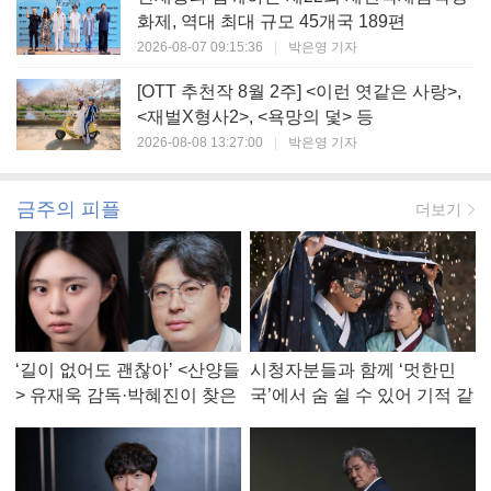
화제, 역대 최대 규모 45개국 189편
2026-08-07 09:15:36
|
박은영 기자
[OTT 추천작 8월 2주] <이런 엿같은 사랑>,
<재벌X형사2>, <욕망의 덫> 등
2026-08-08 13:27:00
|
박은영 기자
금주의 피플
더보기
‘길이 없어도 괜찮아’ <산양들
시청자분들과 함께 ‘멋한민
> 유재욱 감독·박혜진이 찾은
국’에서 숨 쉴 수 있어 기적 같
진짜 ‘안식처’
았다, <멋진 신세계> 강현주
작가