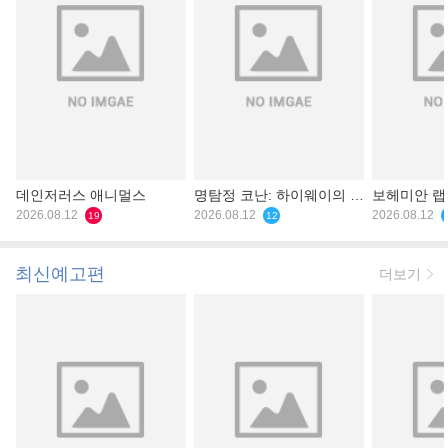
데인저러스 애니멀스
명탐정 코난: 하이웨이의 타
보헤미안 
2026.08.12
천사
2026.08.12
2026.08.12
19
12
최신예고편
더보기