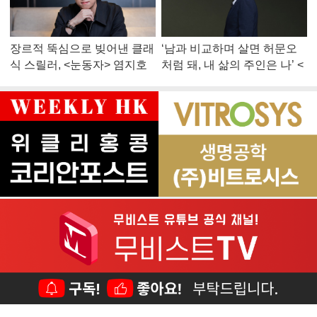
장르적 뚝심으로 빚어낸 클래
‘남과 비교하며 살면 허문오
식 스릴러, <눈동자> 염지호
처럼 돼, 내 삶의 주인은 나’ <
감독
맨 끝줄 소년> 최민식