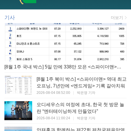
기사
더보기
[8월 1주 국내 박스] 5일 만에 338만 모은 <스파이더맨> 극장가 235% 대반등, <호프>는 400만 돌파
[8월 1주 북미 박스] <스파이더맨> 역대 최고
오프닝, 7년만에 <엔드게임> 기록 갈아치워
2026-08-04 08:52:00
|
박은영 기자
오디세우스의 여정에 초대, 한국 첫 방문 놀
란 “엔터테이닝하게 만들었다”
2026-08-04 11:00:24
|
박은영 기자
안재홍과 함께하는 제22회 제천국제음악영