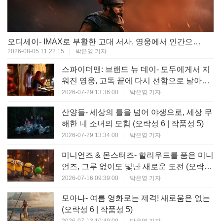
오디세이- IMAX로 부활한 고대 서사, 영웅에서 인간으로의 귀환 (오락성 9 | 작품성 9)
2026-08-05 11:22:15
|
박은영 기자
스파이더맨: 브랜드 뉴 데이- 모두에게서 지
워진 영웅, 고독 끝에 다시 선함으로 날아오
르다 (오락성 8 | 작품성 8)
2026-07-29 13:36:00
|
박은영 기자
산양들- 세상의 틀을 넘어 야생으로, 세상 무
해한 네 소녀의 모험 (오락성 6 | 작품성 5)
2026-07-29 13:34:00
|
박은영 기자
미니언즈 & 몬스터즈- 할리우드를 품은 미니
언즈, 그루 없이도 빛난 새로운 도전 (오락성
7 | 작품성 6)
2026-07-16 09:39:00
|
박은영 기자
모아나- 여름 영화로는 제격! 새로움은 없는
(오락성 6 | 작품성 5)