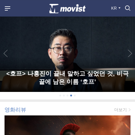
KR
<호프> 나홍진이 끝내 말하고 싶었던 것, 비극
끝에 남은 이름 ‘호프’
영화리뷰
더보기