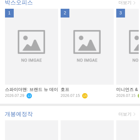
박스오피스
더보기
1
2
3
스파이더맨: 브랜드 뉴 데이
호프
미니언즈 &
2026.07.29
2026.07.15
2026.07.15
12
15
개봉예정작
더보기