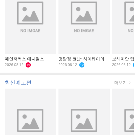
데인저러스 애니멀스
명탐정 코난: 하이웨이의 타
보헤미안 
2026.08.12
천사
2026.08.12
2026.08.12
19
12
최신예고편
더보기