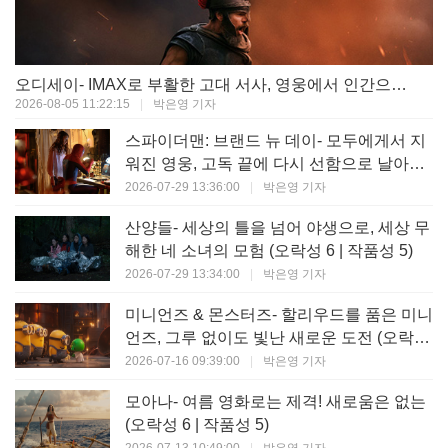
오디세이- IMAX로 부활한 고대 서사, 영웅에서 인간으로의 귀환 (오락성 9 | 작품성 9)
2026-08-05 11:22:15
|
박은영 기자
스파이더맨: 브랜드 뉴 데이- 모두에게서 지
워진 영웅, 고독 끝에 다시 선함으로 날아오
르다 (오락성 8 | 작품성 8)
2026-07-29 13:36:00
|
박은영 기자
산양들- 세상의 틀을 넘어 야생으로, 세상 무
해한 네 소녀의 모험 (오락성 6 | 작품성 5)
2026-07-29 13:34:00
|
박은영 기자
미니언즈 & 몬스터즈- 할리우드를 품은 미니
언즈, 그루 없이도 빛난 새로운 도전 (오락성
7 | 작품성 6)
2026-07-16 09:39:00
|
박은영 기자
모아나- 여름 영화로는 제격! 새로움은 없는
(오락성 6 | 작품성 5)