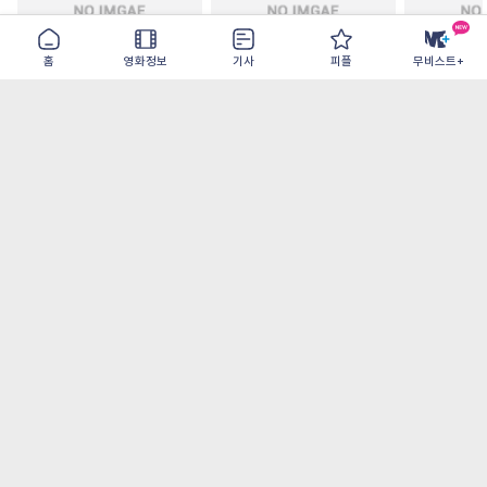
홈
영화정보
기사
피플
무비스트+
철들 무렵
아웃 브레이크
이런 엿같은
2026-09-30
2026-07-22
2026-08-07
가장 많이 본 기사
더보기
‘허투루 연기하는 배우가 아니란 걸 보여주고
파’ 넷플릭스 <동궁> 남주혁
[OTT 추천작 8월 1주] <유부녀 킬러>, <지금
불륜이 문제가 아닙니다>, <와일드 씽> 등
[8월 1주 국내 박스] 5일 만에 338만 모은 <스
파이더맨> 극장가 235% 대반등, <호프>는
400만 돌파