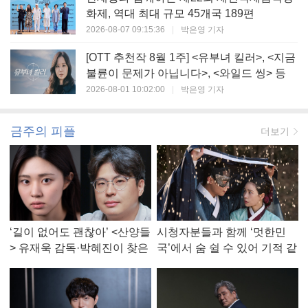
화제, 역대 최대 규모 45개국 189편
2026-08-07 09:15:36
|
박은영 기자
[OTT 추천작 8월 1주] <유부녀 킬러>, <지금
불륜이 문제가 아닙니다>, <와일드 씽> 등
2026-08-01 10:02:00
|
박은영 기자
금주의 피플
더보기
‘길이 없어도 괜찮아’ <산양들
시청자분들과 함께 ‘멋한민
> 유재욱 감독·박혜진이 찾은
국’에서 숨 쉴 수 있어 기적 같
진짜 ‘안식처’
았다, <멋진 신세계> 강현주
작가