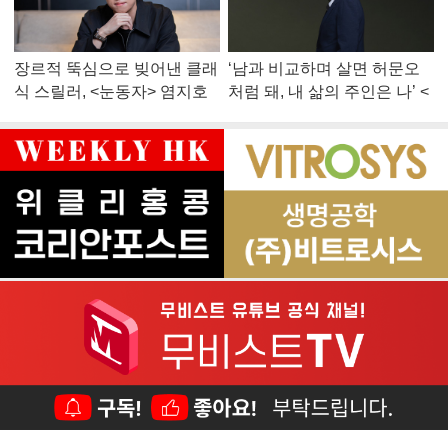
장르적 뚝심으로 빚어낸 클래
‘남과 비교하며 살면 허문오
식 스릴러, <눈동자> 염지호
처럼 돼, 내 삶의 주인은 나’ <
감독
맨 끝줄 소년> 최민식