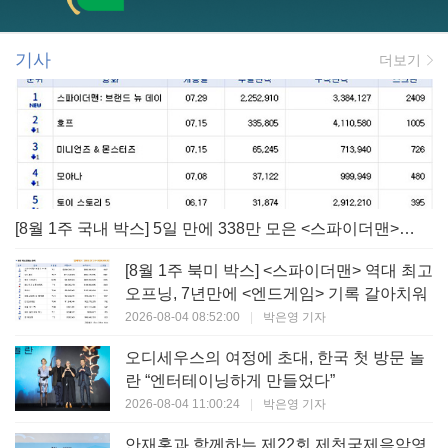
기사
더보기
[8월 1주 국내 박스] 5일 만에 338만 모은 <스파이더맨> 극장가 235% 대반등, <호프>는 400만 돌파
[8월 1주 북미 박스] <스파이더맨> 역대 최고
오프닝, 7년만에 <엔드게임> 기록 갈아치워
2026-08-04 08:52:00
|
박은영 기자
오디세우스의 여정에 초대, 한국 첫 방문 놀
란 “엔터테이닝하게 만들었다”
2026-08-04 11:00:24
|
박은영 기자
안재홍과 함께하는 제22회 제천국제음악영