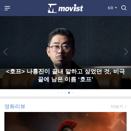
KR
<호프> 나홍진이 끝내 말하고 싶었던 것, 비극
끝에 남은 이름 ‘호프’
영화리뷰
더보기