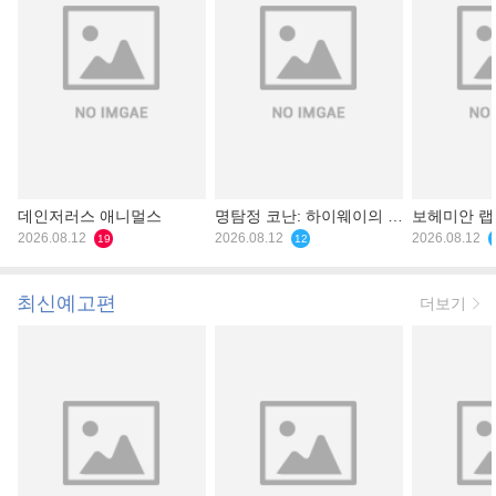
데인저러스 애니멀스
명탐정 코난: 하이웨이의 타
보헤미안 
2026.08.12
천사
2026.08.12
2026.08.12
19
12
최신예고편
더보기