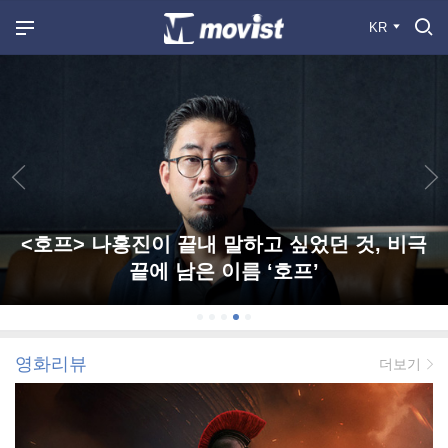
KR
<호프> 나홍진이 끝내 말하고 싶었던 것, 비극
끝에 남은 이름 ‘호프’
영화리뷰
더보기