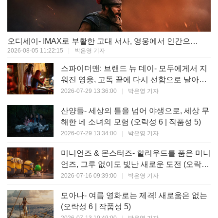
오디세이- IMAX로 부활한 고대 서사, 영웅에서 인간으로의 귀환 (오락성 9 | 작품성 9)
2026-08-05 11:22:15
|
박은영 기자
스파이더맨: 브랜드 뉴 데이- 모두에게서 지
워진 영웅, 고독 끝에 다시 선함으로 날아오
르다 (오락성 8 | 작품성 8)
2026-07-29 13:36:00
|
박은영 기자
산양들- 세상의 틀을 넘어 야생으로, 세상 무
해한 네 소녀의 모험 (오락성 6 | 작품성 5)
2026-07-29 13:34:00
|
박은영 기자
미니언즈 & 몬스터즈- 할리우드를 품은 미니
언즈, 그루 없이도 빛난 새로운 도전 (오락성
7 | 작품성 6)
2026-07-16 09:39:00
|
박은영 기자
모아나- 여름 영화로는 제격! 새로움은 없는
(오락성 6 | 작품성 5)