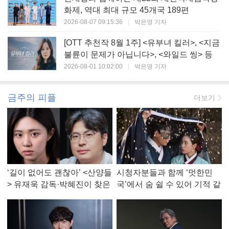
화제, 역대 최대 규모 45개국 189편
2026-08-07 09:15:36
|
박은영 기자
[OTT 추천작 8월 1주] <유부녀 킬러>, <지금
불륜이 문제가 아닙니다>, <와일드 씽> 등
2026-08-01 10:02:00
|
박은영 기자
금주의 피플
더보기
‘길이 없어도 괜찮아’ <산양들
시청자분들과 함께 ‘멋한민
> 유재욱 감독·박혜진이 찾은
국’에서 숨 쉴 수 있어 기적 같
진짜 ‘안식처’
았다, <멋진 신세계> 강현주
작가