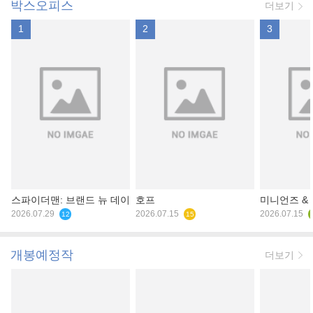
박스오피스
더보기
1
2
3
스파이더맨: 브랜드 뉴 데이
호프
미니언즈 &
2026.07.29
2026.07.15
2026.07.15
12
15
개봉예정작
더보기