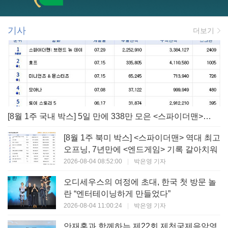
기사
더보기
[8월 1주 국내 박스] 5일 만에 338만 모은 <스파이더맨> 극장가 235% 대반등, <호프>는 400만 돌파
[8월 1주 북미 박스] <스파이더맨> 역대 최고
오프닝, 7년만에 <엔드게임> 기록 갈아치워
2026-08-04 08:52:00
|
박은영 기자
오디세우스의 여정에 초대, 한국 첫 방문 놀
란 “엔터테이닝하게 만들었다”
2026-08-04 11:00:24
|
박은영 기자
안재홍과 함께하는 제22회 제천국제음악영