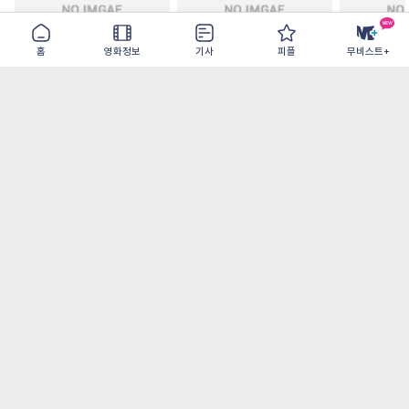
홈
영화정보
기사
피플
무비스트+
티무르 실랏 솔저
보헤미안 랩소디
데인저러스
2026-08-31
2026-08-12
2026-08-12
가장 많이 본 기사
더보기
‘허투루 연기하는 배우가 아니란 걸 보여주고
파’ 넷플릭스 <동궁> 남주혁
[OTT 추천작 8월 1주] <유부녀 킬러>, <지금
불륜이 문제가 아닙니다>, <와일드 씽> 등
[8월 1주 국내 박스] 5일 만에 338만 모은 <스
파이더맨> 극장가 235% 대반등, <호프>는
400만 돌파