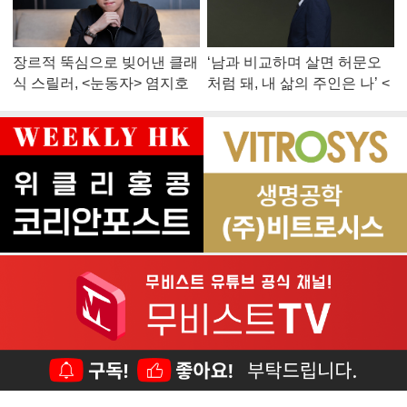
장르적 뚝심으로 빚어낸 클래
‘남과 비교하며 살면 허문오
식 스릴러, <눈동자> 염지호
처럼 돼, 내 삶의 주인은 나’ <
감독
맨 끝줄 소년> 최민식