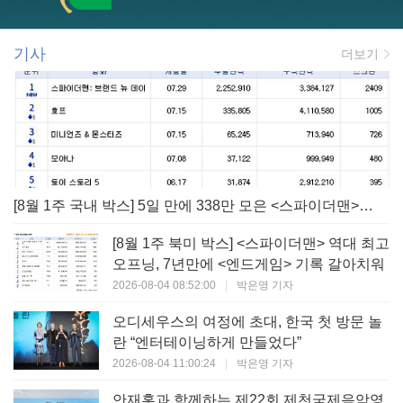
기사
더보기
[8월 1주 국내 박스] 5일 만에 338만 모은 <스파이더맨> 극장가 235% 대반등, <호프>는 400만 돌파
[8월 1주 북미 박스] <스파이더맨> 역대 최고
오프닝, 7년만에 <엔드게임> 기록 갈아치워
2026-08-04 08:52:00
|
박은영 기자
오디세우스의 여정에 초대, 한국 첫 방문 놀
란 “엔터테이닝하게 만들었다”
2026-08-04 11:00:24
|
박은영 기자
안재홍과 함께하는 제22회 제천국제음악영