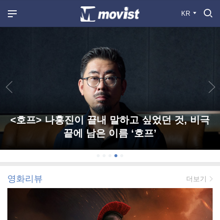
KR
<호프> 나홍진이 끝내 말하고 싶었던 것, 비극
끝에 남은 이름 ‘호프’
영화리뷰
더보기