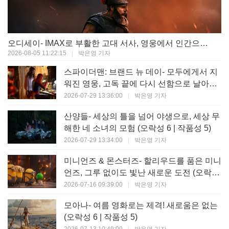
오디세이- IMAX로 부활한 고대 서사, 영웅에서 인간으로의 귀환 (오락성 9 | 작품성 9)
2026-08-05 11:22:15
|
박은영 기자
스파이더맨: 브랜드 뉴 데이- 모두에게서 지
워진 영웅, 고독 끝에 다시 선함으로 날아오
르다 (오락성 8 | 작품성 8)
2026-07-29 13:36:00
|
박은영 기자
산양들- 세상의 틀을 넘어 야생으로, 세상 무
해한 네 소녀의 모험 (오락성 6 | 작품성 5)
2026-07-29 13:34:00
|
박은영 기자
미니언즈 & 몬스터즈- 할리우드를 품은 미니
언즈, 그루 없이도 빛난 새로운 도전 (오락성
7 | 작품성 6)
2026-07-16 09:39:00
|
박은영 기자
모아나- 여름 영화로는 제격! 새로움은 없는
(오락성 6 | 작품성 5)