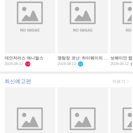
데인저러스 애니멀스
명탐정 코난: 하이웨이의 타
보헤미안 
2026.08.12
천사
2026.08.12
2026.08.12
19
12
최신예고편
더보기