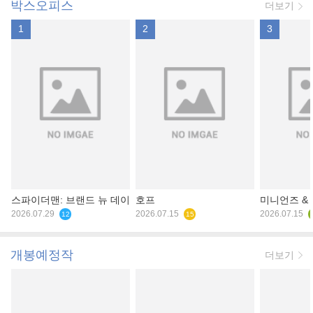
박스오피스
더보기
1
2
3
스파이더맨: 브랜드 뉴 데이
호프
미니언즈 &
2026.07.29
2026.07.15
2026.07.15
12
15
개봉예정작
더보기