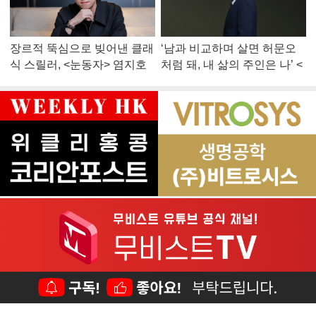
장르적 뚝심으로 빚어낸 클래
‘남과 비교하며 살면 허문오
식 스릴러, <눈동자> 염지호
처럼 돼, 내 삶의 주인은 나’ <
감독
맨 끝줄 소년> 최민식