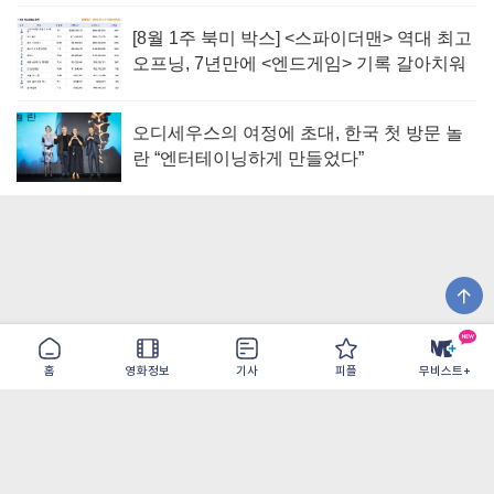
[8월 1주 북미 박스] <스파이더맨> 역대 최고
오프닝, 7년만에 <엔드게임> 기록 갈아치워
오디세우스의 여정에 초대, 한국 첫 방문 놀
란 “엔터테이닝하게 만들었다”
홈
영화정보
기사
피플
무비스트+
이용약관
개인정보취급방침
광고/제휴
PC버전
COPYRIGHT ©THE SHANGRILA ALL RIGHTS RESERVED.