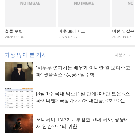
철들 무렵
아웃 브레이크
이런 엿같은
2026-09-30
2026-07-22
2026-08-07
가장 많이 본 기사
더보기
‘허투루 연기하는 배우가 아니란 걸 보여주고
파’ 넷플릭스 <동궁> 남주혁
[8월 1주 국내 박스] 5일 만에 338만 모은 <스
파이더맨> 극장가 235% 대반등, <호프>는
400만 돌파
오디세이- IMAX로 부활한 고대 서사, 영웅에
서 인간으로의 귀환