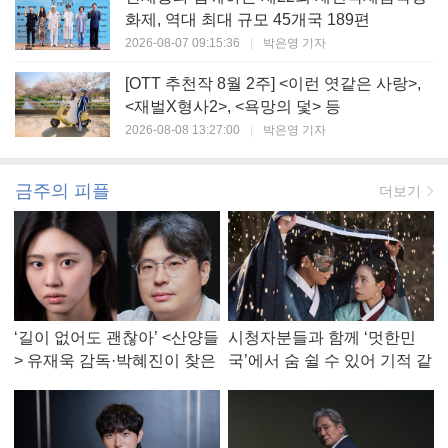
화제, 역대 최대 규모 45개국 189편
2026-08-07 09:15:36
|
박은영 기자
[OTT 추천작 8월 2주] <이런 엿같은 사랑>,
<재벌X형사2>, <욕망의 덫> 등
2026-08-08 13:27:00
|
박은영 기자
금주의 피플
더보기
‘길이 없어도 괜찮아’ <산양들
시청자분들과 함께 ‘멋한민
> 유재욱 감독·박혜진이 찾은
국’에서 숨 쉴 수 있어 기적 같
진짜 ‘안식처’
았다, <멋진 신세계> 강현주
작가