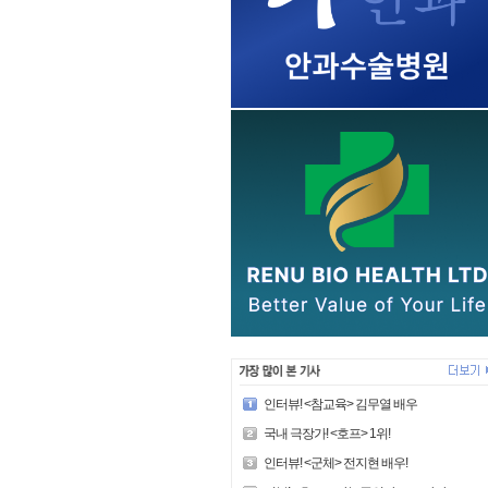
인터뷰! <참교육> 김무열 배우
국내 극장가! <호프> 1위!
인터뷰! <군체> 전지현 배우!