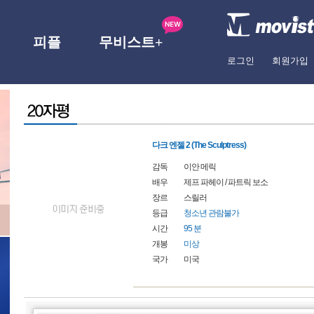
피플
무비스트+
로그인
회원가입
다크 엔젤 2 (The Sculptress)
감독
이안 메릭
배우
제프 파헤이
/
파트릭 보소
장르
스릴러
등급
청소년 관람불가
시간
95 분
개봉
미상
국가
미국