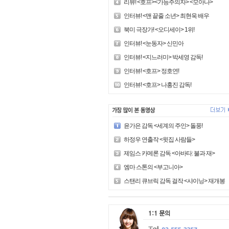
리뷰! <호프><가능주의자> <모아나>
인터뷰! <맨 끝줄 소년> 최현욱 배우
북미 극장가! <오디세이> 1위!
인터뷰! <눈동자> 신민아
인터뷰! <지느러미> 박세영 감독!
인터뷰! <호프> 정호연!
인터뷰! <호프> 나홍진 감독!
윤가은 감독 <세계의 주인> 돌풍!
하정우 연출작 <윗집 사람들>
제임스 카메론 감독 <아바타: 불과 재>
엠마 스톤의 <부고니아>
스탠리 큐브릭 감독 걸작 <샤이닝> 재개봉!