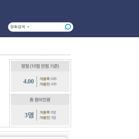
영화검색
개봉후:
0.00
4.00
개봉전:
4.00
개봉후:
0명
3명
개봉전:
3명