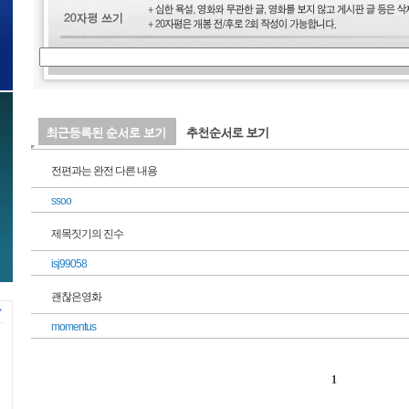
전편과는 완전 다른 내용
ssoo
제목짓기의 진수
isj99058
괜찮은영화
momentus
1