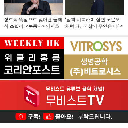
장르적 뚝심으로 빚어낸 클래
‘남과 비교하며 살면 허문오
식 스릴러, <눈동자> 염지호
처럼 돼, 내 삶의 주인은 나’ <
감독
맨 끝줄 소년> 최민식