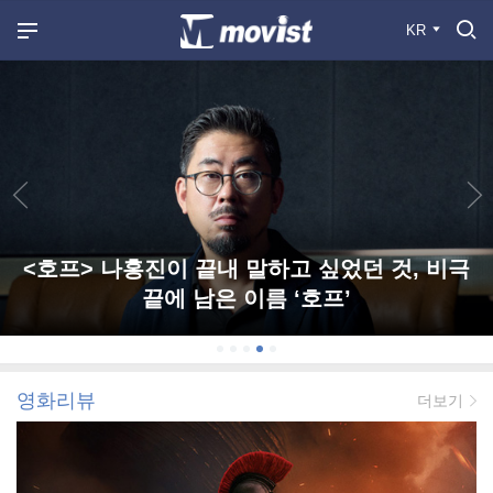
KR
<호프> 나홍진이 끝내 말하고 싶었던 것, 비극
끝에 남은 이름 ‘호프’
영화리뷰
더보기