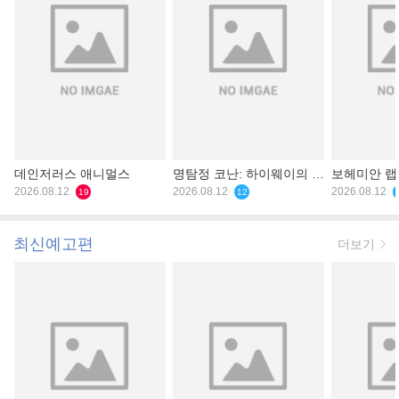
데인저러스 애니멀스
명탐정 코난: 하이웨이의 타
보헤미안 
2026.08.12
천사
2026.08.12
2026.08.12
19
12
최신예고편
더보기