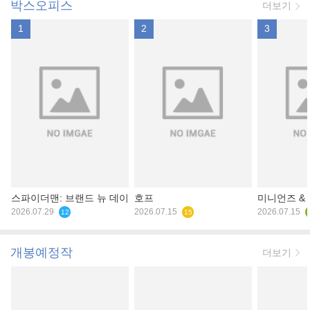
박스오피스
더보기
1
2
3
스파이더맨: 브랜드 뉴 데이
호프
미니언즈 &
2026.07.29
2026.07.15
2026.07.15
12
15
개봉예정작
더보기