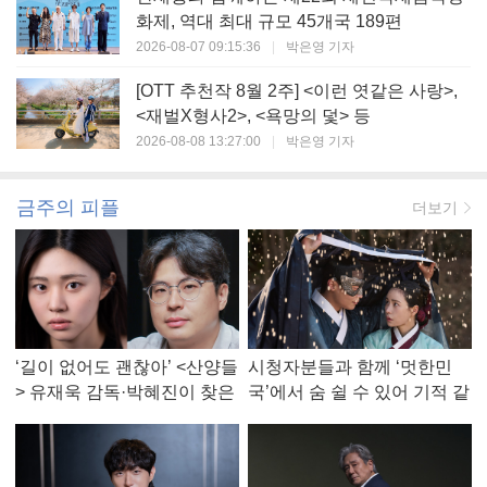
화제, 역대 최대 규모 45개국 189편
2026-08-07 09:15:36
|
박은영 기자
[OTT 추천작 8월 2주] <이런 엿같은 사랑>,
<재벌X형사2>, <욕망의 덫> 등
2026-08-08 13:27:00
|
박은영 기자
금주의 피플
더보기
‘길이 없어도 괜찮아’ <산양들
시청자분들과 함께 ‘멋한민
> 유재욱 감독·박혜진이 찾은
국’에서 숨 쉴 수 있어 기적 같
진짜 ‘안식처’
았다, <멋진 신세계> 강현주
작가