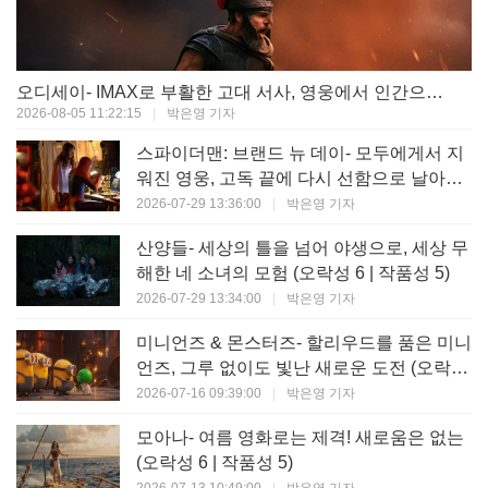
오디세이- IMAX로 부활한 고대 서사, 영웅에서 인간으로의 귀환 (오락성 9 | 작품성 9)
2026-08-05 11:22:15
|
박은영 기자
스파이더맨: 브랜드 뉴 데이- 모두에게서 지
워진 영웅, 고독 끝에 다시 선함으로 날아오
르다 (오락성 8 | 작품성 8)
2026-07-29 13:36:00
|
박은영 기자
산양들- 세상의 틀을 넘어 야생으로, 세상 무
해한 네 소녀의 모험 (오락성 6 | 작품성 5)
2026-07-29 13:34:00
|
박은영 기자
미니언즈 & 몬스터즈- 할리우드를 품은 미니
언즈, 그루 없이도 빛난 새로운 도전 (오락성
7 | 작품성 6)
2026-07-16 09:39:00
|
박은영 기자
모아나- 여름 영화로는 제격! 새로움은 없는
(오락성 6 | 작품성 5)