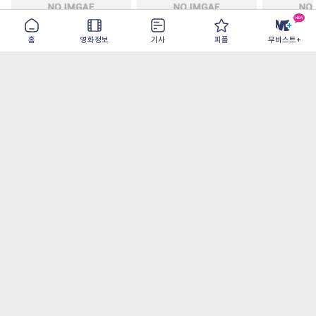
홈
영화정보
기사
피플
무비스트+
철들 무렵
아웃 브레이크
이런 엿같은
2026-09-30
2026-07-22
2026-08-07
가장 많이 본 기사
더보기
‘허투루 연기하는 배우가 아니란 걸 보여주고
파’ 넷플릭스 <동궁> 남주혁
오디세이- IMAX로 부활한 고대 서사, 영웅에
서 인간으로의 귀환
[8월 1주 국내 박스] 5일 만에 338만 모은 <스
파이더맨> 극장가 235% 대반등, <호프>는
400만 돌파