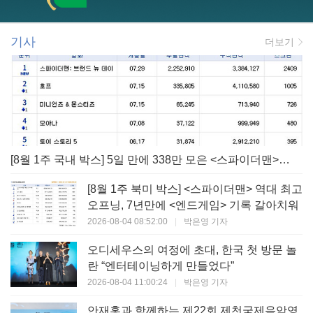
기사
더보기
[8월 1주 국내 박스] 5일 만에 338만 모은 <스파이더맨> 극장가 235% 대반등, <호프>는 400만 돌파
[8월 1주 북미 박스] <스파이더맨> 역대 최고
오프닝, 7년만에 <엔드게임> 기록 갈아치워
2026-08-04 08:52:00
|
박은영 기자
오디세우스의 여정에 초대, 한국 첫 방문 놀
란 “엔터테이닝하게 만들었다”
2026-08-04 11:00:24
|
박은영 기자
안재홍과 함께하는 제22회 제천국제음악영