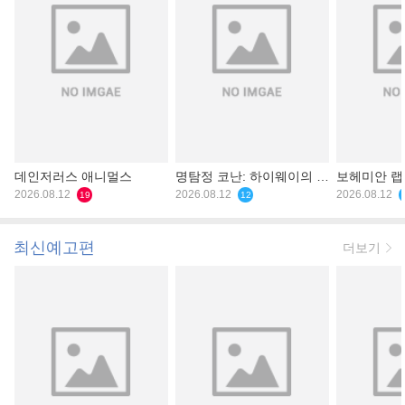
데인저러스 애니멀스
명탐정 코난: 하이웨이의 타
보헤미안 
2026.08.12
천사
2026.08.12
2026.08.12
19
12
최신예고편
더보기