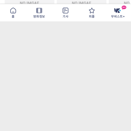
홈
영화정보
기사
피플
무비스트+
파라노만
철들 무렵
아웃 브레이
2026-08-26
2026-09-30
2026-07-22
가장 많이 본 기사
더보기
오디세이- IMAX로 부활한 고대 서사, 영웅에
서 인간으로의 귀환
[OTT 추천작 8월 2주] <이런 엿같은 사랑>, <
재벌X형사2>, <욕망의 덫> 등
[8월 1주 북미 박스] <스파이더맨> 역대 최고
오프닝, 7년만에 <엔드게임> 기록 갈아치워