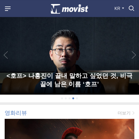
KR
<호프> 나홍진이 끝내 말하고 싶었던 것, 비극
끝에 남은 이름 ‘호프’
영화리뷰
더보기