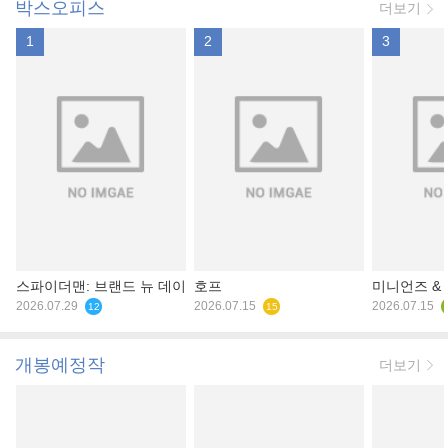
박스오피스
더보기
1
2
3
스파이더맨: 브랜드 뉴 데이
호프
미니언즈 &
2026.07.29
2026.07.15
2026.07.15
12
15
개봉예정작
더보기