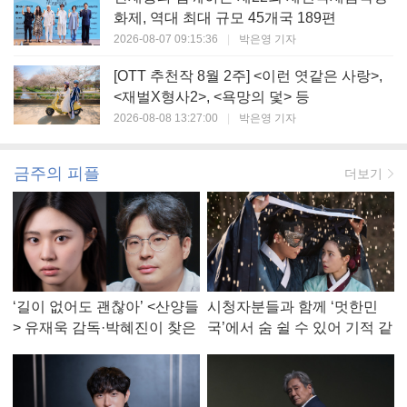
화제, 역대 최대 규모 45개국 189편
2026-08-07 09:15:36
|
박은영 기자
[OTT 추천작 8월 2주] <이런 엿같은 사랑>,
<재벌X형사2>, <욕망의 덫> 등
2026-08-08 13:27:00
|
박은영 기자
금주의 피플
더보기
‘길이 없어도 괜찮아’ <산양들
시청자분들과 함께 ‘멋한민
> 유재욱 감독·박혜진이 찾은
국’에서 숨 쉴 수 있어 기적 같
진짜 ‘안식처’
았다, <멋진 신세계> 강현주
작가