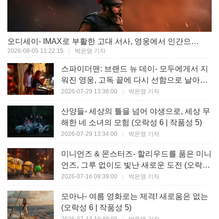
오디세이- IMAX로 부활한 고대 서사, 영웅에서 인간으로의 귀환 (오락성 9 | 작품성 9)
2026-08-05 11:22:15
|
박은영 기자
스파이더맨: 브랜드 뉴 데이- 모두에게서 지
워진 영웅, 고독 끝에 다시 선함으로 날아오
르다 (오락성 8 | 작품성 8)
2026-07-29 13:36:00
|
박은영 기자
산양들- 세상의 틀을 넘어 야생으로, 세상 무
해한 네 소녀의 모험 (오락성 6 | 작품성 5)
2026-07-29 13:34:00
|
박은영 기자
미니언즈 & 몬스터즈- 할리우드를 품은 미니
언즈, 그루 없이도 빛난 새로운 도전 (오락성
7 | 작품성 6)
2026-07-16 09:39:00
|
박은영 기자
모아나- 여름 영화로는 제격! 새로움은 없는
(오락성 6 | 작품성 5)