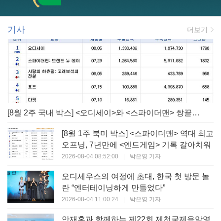
기사
더보기
[8월 2주 국내 박스] <오디세이>와 <스파이더맨> 쌍끌이! 대작 틈바구니 속 빛난 <사랑의 하츄핑>
[8월 1주 북미 박스] <스파이더맨> 역대 최고
오프닝, 7년만에 <엔드게임> 기록 갈아치워
2026-08-04 08:52:00
|
박은영 기자
오디세우스의 여정에 초대, 한국 첫 방문 놀
란 “엔터테이닝하게 만들었다”
2026-08-04 11:00:24
|
박은영 기자
안재홍과 함께하는 제22회 제천국제음악영