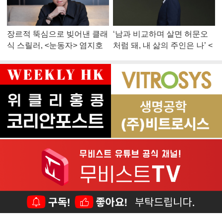
장르적 뚝심으로 빚어낸 클래
‘남과 비교하며 살면 허문오
식 스릴러, <눈동자> 염지호
처럼 돼, 내 삶의 주인은 나’ <
감독
맨 끝줄 소년> 최민식