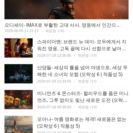
오디세이- IMAX로 부활한 고대 서사, 영웅에서 인간으로의 귀환 (오락성 9 | 작품성 9)
2026-08-05 11:22:15
|
박은영 기자
스파이더맨: 브랜드 뉴 데이- 모두에게서 지
워진 영웅, 고독 끝에 다시 선함으로 날아오
르다 (오락성 8 | 작품성 8)
2026-07-29 13:36:00
|
박은영 기자
산양들- 세상의 틀을 넘어 야생으로, 세상 무
해한 네 소녀의 모험 (오락성 6 | 작품성 5)
2026-07-29 13:34:00
|
박은영 기자
미니언즈 & 몬스터즈- 할리우드를 품은 미니
언즈, 그루 없이도 빛난 새로운 도전 (오락성
7 | 작품성 6)
2026-07-16 09:39:00
|
박은영 기자
모아나- 여름 영화로는 제격! 새로움은 없는
(오락성 6 | 작품성 5)