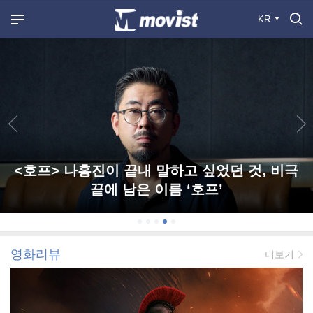
KR
<호프> 나홍진이 끝내 말하고 싶었던 것, 비극
끝에 남은 이름 ‘호프’
영화리뷰
더보기