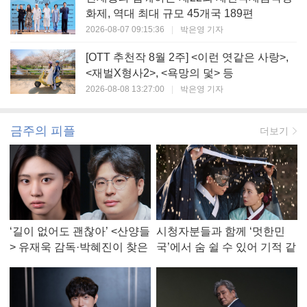
화제, 역대 최대 규모 45개국 189편
2026-08-07 09:15:36
|
박은영 기자
[OTT 추천작 8월 2주] <이런 엿같은 사랑>,
<재벌X형사2>, <욕망의 덫> 등
2026-08-08 13:27:00
|
박은영 기자
금주의 피플
더보기
‘길이 없어도 괜찮아’ <산양들
시청자분들과 함께 ‘멋한민
> 유재욱 감독·박혜진이 찾은
국’에서 숨 쉴 수 있어 기적 같
진짜 ‘안식처’
았다, <멋진 신세계> 강현주
작가