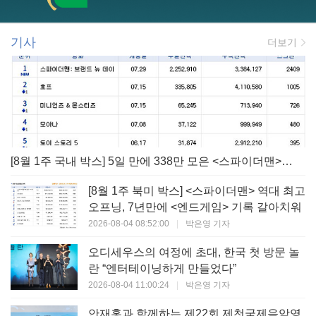
기사
더보기
[8월 1주 국내 박스] 5일 만에 338만 모은 <스파이더맨> 극장가 235% 대반등, <호프>는 400만 돌파
[8월 1주 북미 박스] <스파이더맨> 역대 최고
오프닝, 7년만에 <엔드게임> 기록 갈아치워
2026-08-04 08:52:00
|
박은영 기자
오디세우스의 여정에 초대, 한국 첫 방문 놀
란 “엔터테이닝하게 만들었다”
2026-08-04 11:00:24
|
박은영 기자
안재홍과 함께하는 제22회 제천국제음악영