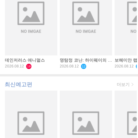
데인저러스 애니멀스
명탐정 코난: 하이웨이의 타
보헤미안 
2026.08.12
천사
2026.08.12
2026.08.12
19
12
최신예고편
더보기