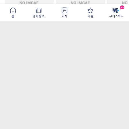
홈
영화정보
기사
피플
무비스트+
철들 무렵
아웃 브레이크
이런 엿같은
2026-09-30
2026-07-22
2026-08-07
가장 많이 본 기사
더보기
‘허투루 연기하는 배우가 아니란 걸 보여주고
파’ 넷플릭스 <동궁> 남주혁
오디세이- IMAX로 부활한 고대 서사, 영웅에
서 인간으로의 귀환
[8월 1주 국내 박스] 5일 만에 338만 모은 <스
파이더맨> 극장가 235% 대반등, <호프>는
400만 돌파