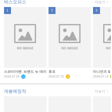
박스오피스
더보기
1
2
3
스파이더맨: 브랜드 뉴 데이
호프
미니언즈 &
2026.07.29
2026.07.15
2026.07.15
12
15
개봉예정작
더보기