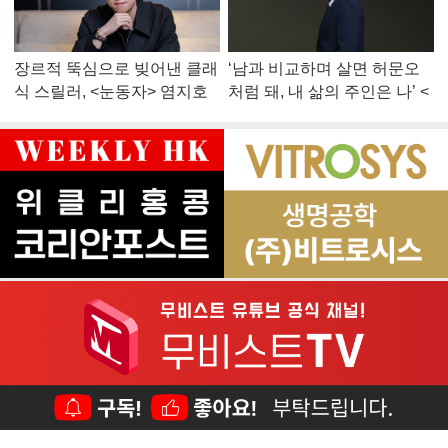
장르적 뚝심으로 빚어낸 클래
‘남과 비교하며 살면 허문오
식 스릴러, <눈동자> 염지호
처럼 돼, 내 삶의 주인은 나’ <
감독
맨 끝줄 소년> 최민식