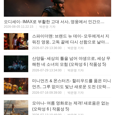
오디세이- IMAX로 부활한 고대 서사, 영웅에서 인간으로의 귀환 (오락성 9 | 작품성 9)
2026-08-05 11:22:15
|
박은영 기자
스파이더맨: 브랜드 뉴 데이- 모두에게서 지
워진 영웅, 고독 끝에 다시 선함으로 날아오
르다 (오락성 8 | 작품성 8)
2026-07-29 13:36:00
|
박은영 기자
산양들- 세상의 틀을 넘어 야생으로, 세상 무
해한 네 소녀의 모험 (오락성 6 | 작품성 5)
2026-07-29 13:34:00
|
박은영 기자
미니언즈 & 몬스터즈- 할리우드를 품은 미니
언즈, 그루 없이도 빛난 새로운 도전 (오락성
7 | 작품성 6)
2026-07-16 09:39:00
|
박은영 기자
모아나- 여름 영화로는 제격! 새로움은 없는
(오락성 6 | 작품성 5)