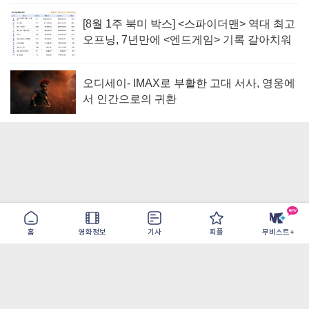
[8월 1주 북미 박스] <스파이더맨> 역대 최고
오프닝, 7년만에 <엔드게임> 기록 갈아치워
오디세이- IMAX로 부활한 고대 서사, 영웅에
서 인간으로의 귀환
홈
영화정보
기사
피플
무비스트+
이용약관
개인정보취급방침
광고/제휴
PC버전
COPYRIGHT ©THE SHANGRILA ALL RIGHTS RESERVED.