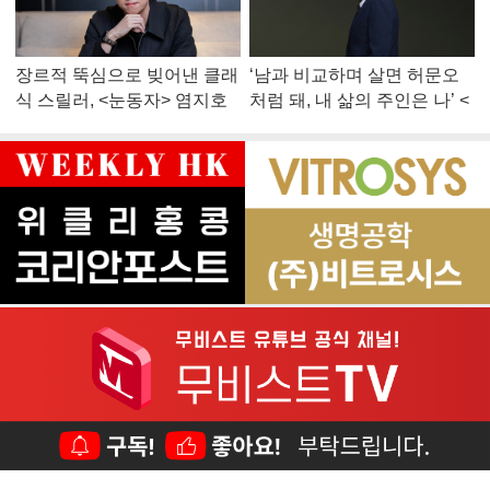
장르적 뚝심으로 빚어낸 클래
‘남과 비교하며 살면 허문오
식 스릴러, <눈동자> 염지호
처럼 돼, 내 삶의 주인은 나’ <
감독
맨 끝줄 소년> 최민식