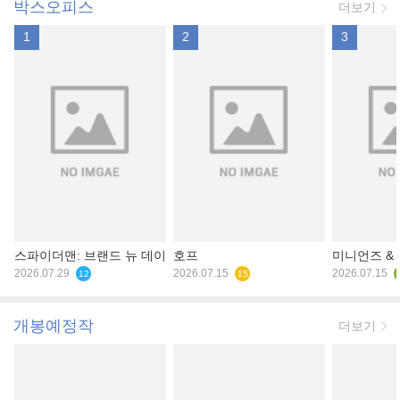
박스오피스
더보기
1
2
3
스파이더맨: 브랜드 뉴 데이
호프
미니언즈 &
2026.07.29
2026.07.15
2026.07.15
12
15
개봉예정작
더보기