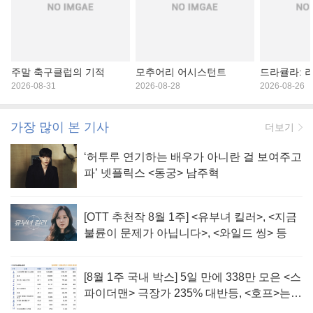
주말 축구클럽의 기적
모추어리 어시스턴트
드라큘라: 
2026-08-31
2026-08-28
2026-08-26
가장 많이 본 기사
더보기
‘허투루 연기하는 배우가 아니란 걸 보여주고
파’ 넷플릭스 <동궁> 남주혁
[OTT 추천작 8월 1주] <유부녀 킬러>, <지금
불륜이 문제가 아닙니다>, <와일드 씽> 등
[8월 1주 국내 박스] 5일 만에 338만 모은 <스
파이더맨> 극장가 235% 대반등, <호프>는
400만 돌파