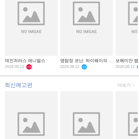
데인저러스 애니멀스
명탐정 코난: 하이웨이의 타
보헤미안 
2026.08.12
천사
2026.08.12
2026.08.12
19
12
최신예고편
더보기