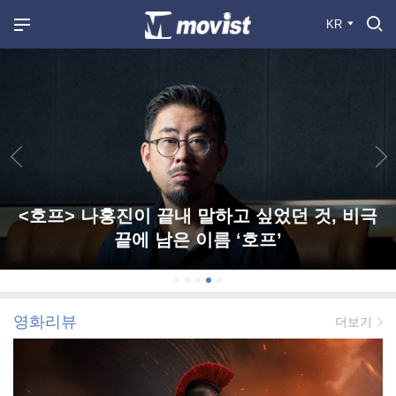
KR
<호프> 나홍진이 끝내 말하고 싶었던 것, 비극
끝에 남은 이름 ‘호프’
영화리뷰
더보기