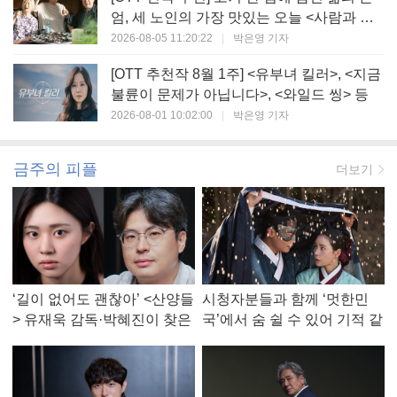
엄, 세 노인의 가장 맛있는 오늘 <사람과 고
기>
2026-08-05 11:20:22
|
박은영 기자
[OTT 추천작 8월 1주] <유부녀 킬러>, <지금
불륜이 문제가 아닙니다>, <와일드 씽> 등
2026-08-01 10:02:00
|
박은영 기자
금주의 피플
더보기
‘길이 없어도 괜찮아’ <산양들
시청자분들과 함께 ‘멋한민
> 유재욱 감독·박혜진이 찾은
국’에서 숨 쉴 수 있어 기적 같
진짜 ‘안식처’
았다, <멋진 신세계> 강현주
작가