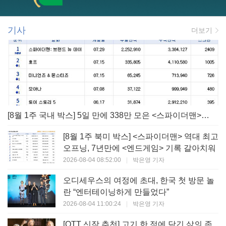
기사
더보기
[8월 1주 국내 박스] 5일 만에 338만 모은 <스파이더맨> 극장가 235% 대반등, <호프>는 400만 돌파
[8월 1주 북미 박스] <스파이더맨> 역대 최고
오프닝, 7년만에 <엔드게임> 기록 갈아치워
2026-08-04 08:52:00
|
박은영 기자
오디세우스의 여정에 초대, 한국 첫 방문 놀
란 “엔터테이닝하게 만들었다”
2026-08-04 11:00:24
|
박은영 기자
[OTT 신작 추천] 고기 한 점에 담긴 삶의 존