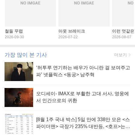
철들 무렵
아웃 브레이크
이런 엿같은
2026-09-30
2026-07-22
2026-08-07
가장 많이 본 기사
더보기
‘허투루 연기하는 배우가 아니란 걸 보여주고
파’ 넷플릭스 <동궁> 남주혁
오디세이- IMAX로 부활한 고대 서사, 영웅에
서 인간으로의 귀환
[8월 1주 국내 박스] 5일 만에 338만 모은 <스
파이더맨> 극장가 235% 대반등, <호프>는
400만 돌파