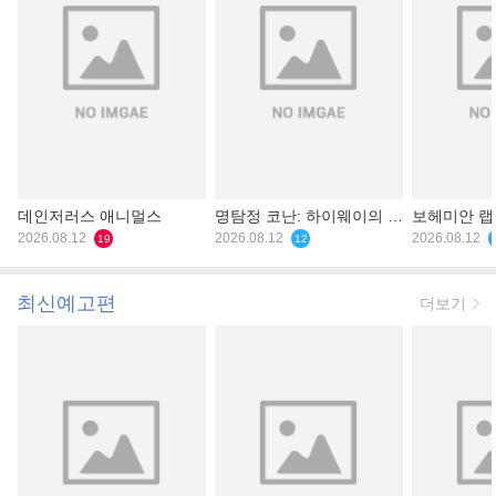
데인저러스 애니멀스
명탐정 코난: 하이웨이의 타
보헤미안 
2026.08.12
천사
2026.08.12
2026.08.12
19
12
최신예고편
더보기