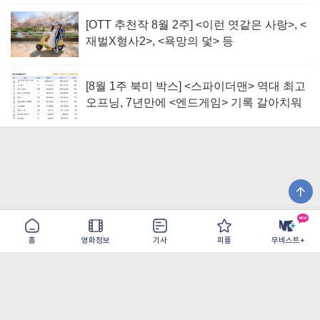
[OTT 추천작 8월 2주] <이런 엿같은 사랑>, <
재벌X형사2>, <욕망의 덫> 등
[8월 1주 북미 박스] <스파이더맨> 역대 최고
오프닝, 7년만에 <엔드게임> 기록 갈아치워
홈
영화정보
기사
피플
무비스트+
이용약관
개인정보취급방침
광고/제휴
PC버전
COPYRIGHT ©THE SHANGRILA ALL RIGHTS RESERVED.