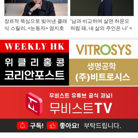
장르적 뚝심으로 빚어낸 클래
‘남과 비교하며 살면 허문오
식 스릴러, <눈동자> 염지호
처럼 돼, 내 삶의 주인은 나’ <
감독
맨 끝줄 소년> 최민식