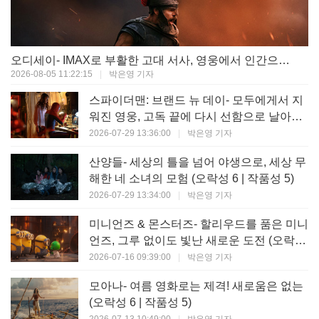
오디세이- IMAX로 부활한 고대 서사, 영웅에서 인간으로의 귀환 (오락성 9 | 작품성 9)
2026-08-05 11:22:15
|
박은영 기자
스파이더맨: 브랜드 뉴 데이- 모두에게서 지
워진 영웅, 고독 끝에 다시 선함으로 날아오
르다 (오락성 8 | 작품성 8)
2026-07-29 13:36:00
|
박은영 기자
산양들- 세상의 틀을 넘어 야생으로, 세상 무
해한 네 소녀의 모험 (오락성 6 | 작품성 5)
2026-07-29 13:34:00
|
박은영 기자
미니언즈 & 몬스터즈- 할리우드를 품은 미니
언즈, 그루 없이도 빛난 새로운 도전 (오락성
7 | 작품성 6)
2026-07-16 09:39:00
|
박은영 기자
모아나- 여름 영화로는 제격! 새로움은 없는
(오락성 6 | 작품성 5)