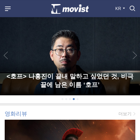
KR
<호프> 나홍진이 끝내 말하고 싶었던 것, 비극
끝에 남은 이름 ‘호프’
영화리뷰
더보기