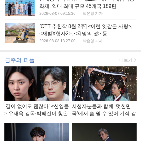
화제, 역대 최대 규모 45개국 189편
2026-08-07 09:15:36
|
박은영 기자
[OTT 추천작 8월 2주] <이런 엿같은 사랑>,
<재벌X형사2>, <욕망의 덫> 등
2026-08-08 13:27:00
|
박은영 기자
금주의 피플
더보기
‘길이 없어도 괜찮아’ <산양들
시청자분들과 함께 ‘멋한민
> 유재욱 감독·박혜진이 찾은
국’에서 숨 쉴 수 있어 기적 같
진짜 ‘안식처’
았다, <멋진 신세계> 강현주
작가