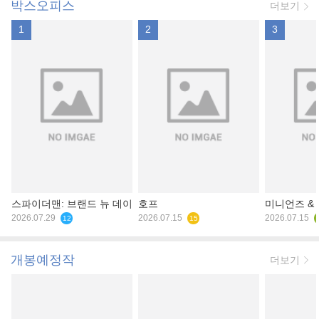
박스오피스
더보기
1
2
3
스파이더맨: 브랜드 뉴 데이
호프
미니언즈 &
2026.07.29
2026.07.15
2026.07.15
12
15
개봉예정작
더보기