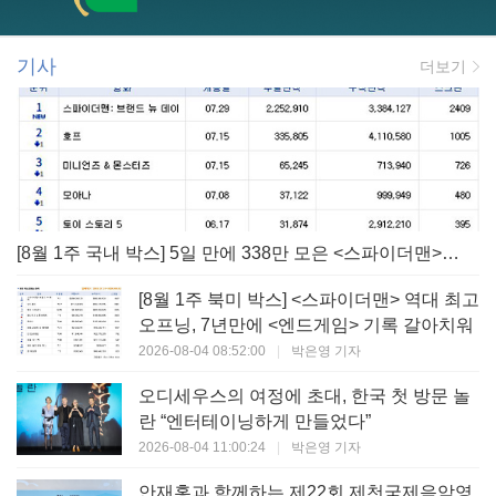
기사
더보기
[8월 1주 국내 박스] 5일 만에 338만 모은 <스파이더맨> 극장가 235% 대반등, <호프>는 400만 돌파
[8월 1주 북미 박스] <스파이더맨> 역대 최고
오프닝, 7년만에 <엔드게임> 기록 갈아치워
2026-08-04 08:52:00
|
박은영 기자
오디세우스의 여정에 초대, 한국 첫 방문 놀
란 “엔터테이닝하게 만들었다”
2026-08-04 11:00:24
|
박은영 기자
안재홍과 함께하는 제22회 제천국제음악영