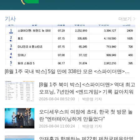
기사
더보기
[8월 1주 국내 박스] 5일 만에 338만 모은 <스파이더맨> 극장가 235% 대반등, <호프>는 400만 돌파
[8월 1주 북미 박스] <스파이더맨> 역대 최고
오프닝, 7년만에 <엔드게임> 기록 갈아치워
2026-08-04 08:52:00
|
박은영 기자
오디세우스의 여정에 초대, 한국 첫 방문 놀
란 “엔터테이닝하게 만들었다”
2026-08-04 11:00:24
|
박은영 기자
안재홍과 함께하는 제22회 제천국제음악영