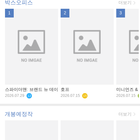
박스오피스
더보기
1
2
3
스파이더맨: 브랜드 뉴 데이
호프
미니언즈 &
2026.07.29
2026.07.15
2026.07.15
12
15
개봉예정작
더보기