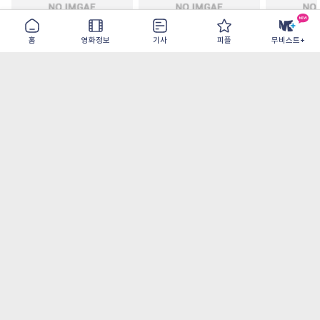
홈
영화정보
기사
피플
무비스트+
철들 무렵
아웃 브레이크
이런 엿같은
2026-09-30
2026-07-22
2026-08-07
가장 많이 본 기사
더보기
‘허투루 연기하는 배우가 아니란 걸 보여주고
파’ 넷플릭스 <동궁> 남주혁
오디세이- IMAX로 부활한 고대 서사, 영웅에
서 인간으로의 귀환
[8월 1주 국내 박스] 5일 만에 338만 모은 <스
파이더맨> 극장가 235% 대반등, <호프>는
400만 돌파