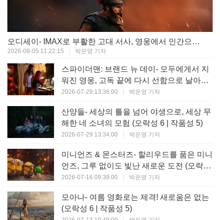
오디세이- IMAX로 부활한 고대 서사, 영웅에서 인간으로의 귀환 (오락성 9 | 작품성 9)
2026-08-05 11:22:15
|
박은영 기자
스파이더맨: 브랜드 뉴 데이- 모두에게서 지
워진 영웅, 고독 끝에 다시 선함으로 날아오
르다 (오락성 8 | 작품성 8)
2026-07-29 13:36:00
|
박은영 기자
산양들- 세상의 틀을 넘어 야생으로, 세상 무
해한 네 소녀의 모험 (오락성 6 | 작품성 5)
2026-07-29 13:34:00
|
박은영 기자
미니언즈 & 몬스터즈- 할리우드를 품은 미니
언즈, 그루 없이도 빛난 새로운 도전 (오락성
7 | 작품성 6)
2026-07-16 09:39:00
|
박은영 기자
모아나- 여름 영화로는 제격! 새로움은 없는
(오락성 6 | 작품성 5)