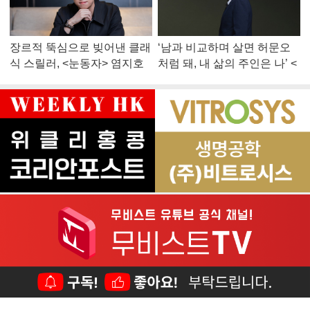
장르적 뚝심으로 빚어낸 클래
‘남과 비교하며 살면 허문오
식 스릴러, <눈동자> 염지호
처럼 돼, 내 삶의 주인은 나’ <
감독
맨 끝줄 소년> 최민식