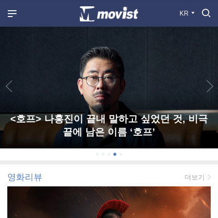
KR
<호프> 나홍진이 끝내 말하고 싶었던 것, 비극
끝에 남은 이름 ‘호프’
영화리뷰
더보기