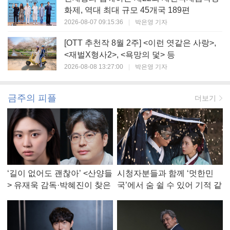
화제, 역대 최대 규모 45개국 189편
2026-08-07 09:15:36
|
박은영 기자
[OTT 추천작 8월 2주] <이런 엿같은 사랑>,
<재벌X형사2>, <욕망의 덫> 등
2026-08-08 13:27:00
|
박은영 기자
금주의 피플
더보기
‘길이 없어도 괜찮아’ <산양들
시청자분들과 함께 ‘멋한민
> 유재욱 감독·박혜진이 찾은
국’에서 숨 쉴 수 있어 기적 같
진짜 ‘안식처’
았다, <멋진 신세계> 강현주
작가