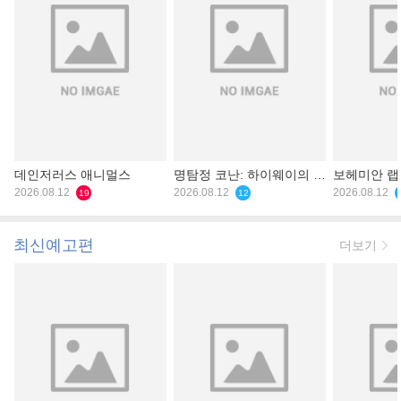
데인저러스 애니멀스
명탐정 코난: 하이웨이의 타
보헤미안 
2026.08.12
천사
2026.08.12
2026.08.12
19
12
최신예고편
더보기