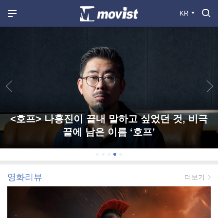
KR
<호프> 나홍진이 끝내 말하고 싶었던 것, 비극
끝에 남은 이름 ‘호프’
영화리뷰
더보기