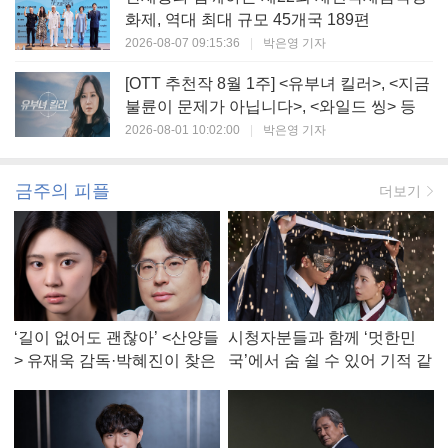
화제, 역대 최대 규모 45개국 189편
2026-08-07 09:15:36
|
박은영 기자
[OTT 추천작 8월 1주] <유부녀 킬러>, <지금
불륜이 문제가 아닙니다>, <와일드 씽> 등
2026-08-01 10:02:00
|
박은영 기자
금주의 피플
더보기
‘길이 없어도 괜찮아’ <산양들
시청자분들과 함께 ‘멋한민
> 유재욱 감독·박혜진이 찾은
국’에서 숨 쉴 수 있어 기적 같
진짜 ‘안식처’
았다, <멋진 신세계> 강현주
작가