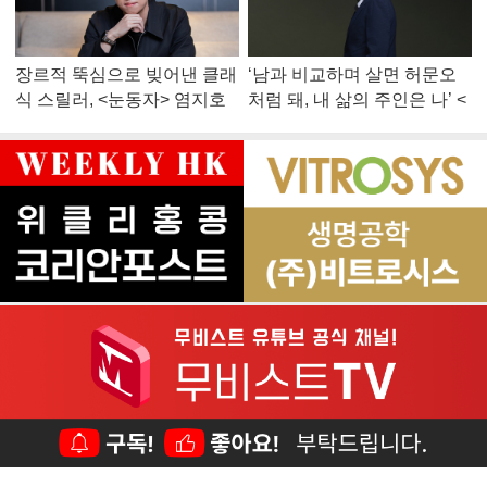
장르적 뚝심으로 빚어낸 클래
‘남과 비교하며 살면 허문오
식 스릴러, <눈동자> 염지호
처럼 돼, 내 삶의 주인은 나’ <
감독
맨 끝줄 소년> 최민식