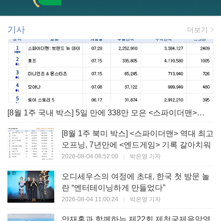
기사
더보기
[8월 1주 국내 박스] 5일 만에 338만 모은 <스파이더맨> 극장가 235% 대반등, <호프>는 400만 돌파
[8월 1주 북미 박스] <스파이더맨> 역대 최고
오프닝, 7년만에 <엔드게임> 기록 갈아치워
2026-08-04 08:52:00
|
박은영 기자
오디세우스의 여정에 초대, 한국 첫 방문 놀
란 “엔터테이닝하게 만들었다”
2026-08-04 11:00:24
|
박은영 기자
안재홍과 함께하는 제22회 제천국제음악영