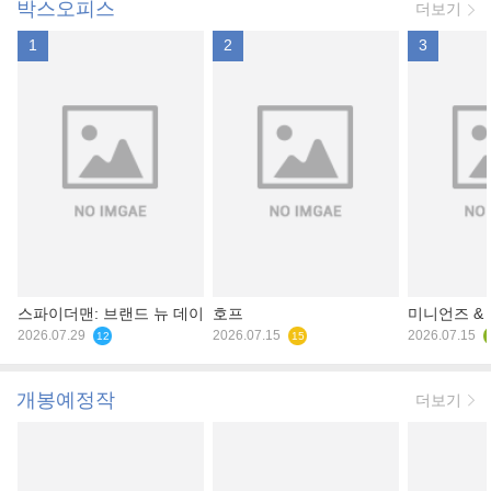
박스오피스
더보기
1
2
3
스파이더맨: 브랜드 뉴 데이
호프
미니언즈 &
2026.07.29
2026.07.15
2026.07.15
12
15
개봉예정작
더보기