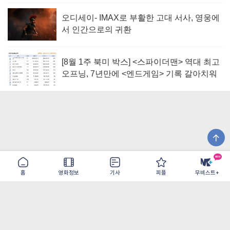
오디세이- IMAX로 부활한 고대 서사, 영웅에
서 인간으로의 귀환
[8월 1주 북미 박스] <스파이더맨> 역대 최고
오프닝, 7년만에 <엔드게임> 기록 갈아치워
홈
영화정보
기사
피플
무비스트+
이용약관
개인정보취급방침
광고/제휴
PC버전
COPYRIGHT ©THE SHANGRILA ALL RIGHTS RESERVED.