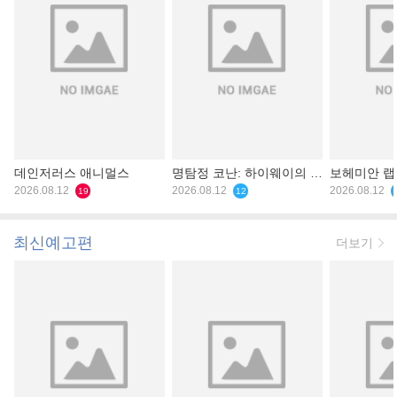
데인저러스 애니멀스
명탐정 코난: 하이웨이의 타
보헤미안 
2026.08.12
천사
2026.08.12
2026.08.12
19
12
최신예고편
더보기