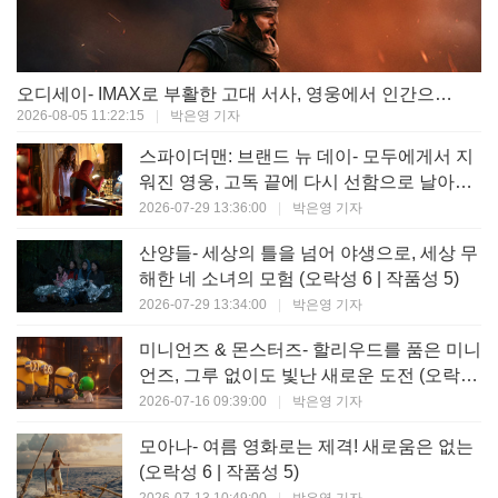
오디세이- IMAX로 부활한 고대 서사, 영웅에서 인간으로의 귀환 (오락성 9 | 작품성 9)
2026-08-05 11:22:15
|
박은영 기자
스파이더맨: 브랜드 뉴 데이- 모두에게서 지
워진 영웅, 고독 끝에 다시 선함으로 날아오
르다 (오락성 8 | 작품성 8)
2026-07-29 13:36:00
|
박은영 기자
산양들- 세상의 틀을 넘어 야생으로, 세상 무
해한 네 소녀의 모험 (오락성 6 | 작품성 5)
2026-07-29 13:34:00
|
박은영 기자
미니언즈 & 몬스터즈- 할리우드를 품은 미니
언즈, 그루 없이도 빛난 새로운 도전 (오락성
7 | 작품성 6)
2026-07-16 09:39:00
|
박은영 기자
모아나- 여름 영화로는 제격! 새로움은 없는
(오락성 6 | 작품성 5)