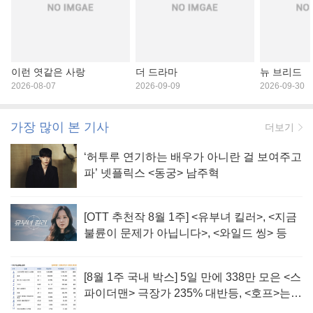
이런 엿같은 사랑
더 드라마
뉴 브리드
2026-08-07
2026-09-09
2026-09-30
가장 많이 본 기사
더보기
‘허투루 연기하는 배우가 아니란 걸 보여주고
파’ 넷플릭스 <동궁> 남주혁
[OTT 추천작 8월 1주] <유부녀 킬러>, <지금
불륜이 문제가 아닙니다>, <와일드 씽> 등
[8월 1주 국내 박스] 5일 만에 338만 모은 <스
파이더맨> 극장가 235% 대반등, <호프>는
400만 돌파