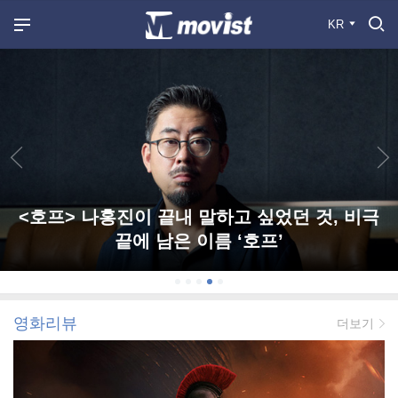
KR
<호프> 나홍진이 끝내 말하고 싶었던 것, 비극
끝에 남은 이름 ‘호프’
영화리뷰
더보기