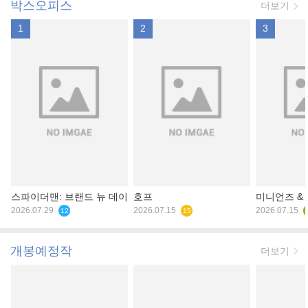
박스오피스
더보기
1
2
3
스파이더맨: 브랜드 뉴 데이
호프
미니언즈 &
2026.07.29
2026.07.15
2026.07.15
12
15
개봉예정작
더보기