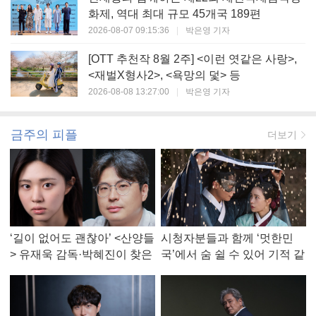
화제, 역대 최대 규모 45개국 189편
2026-08-07 09:15:36
|
박은영 기자
[OTT 추천작 8월 2주] <이런 엿같은 사랑>,
<재벌X형사2>, <욕망의 덫> 등
2026-08-08 13:27:00
|
박은영 기자
금주의 피플
더보기
‘길이 없어도 괜찮아’ <산양들
시청자분들과 함께 ‘멋한민
> 유재욱 감독·박혜진이 찾은
국’에서 숨 쉴 수 있어 기적 같
진짜 ‘안식처’
았다, <멋진 신세계> 강현주
작가