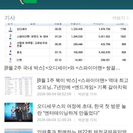
기사
더보기
[8월 2주 국내 박스] <오디세이>와 <스파이더맨> 쌍끌이! 대작 틈바구니 속 빛난 <사랑의 하츄핑>
[8월 1주 북미 박스] <스파이더맨> 역대 최고
오프닝, 7년만에 <엔드게임> 기록 갈아치워
2026-08-04 08:52:00
|
박은영 기자
오디세우스의 여정에 초대, 한국 첫 방문 놀
란 “엔터테이닝하게 만들었다”
2026-08-04 11:00:24
|
박은영 기자
안재홍과 함께하는 제22회 제천국제음악영