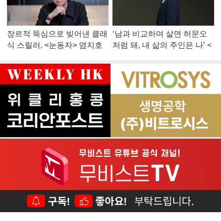
장르적 뚝심으로 빚어낸 클래
‘남과 비교하며 살면 허문오
식 스릴러, <눈동자> 염지호
처럼 돼, 내 삶의 주인은 나’ <
감독
맨 끝줄 소년> 최민식