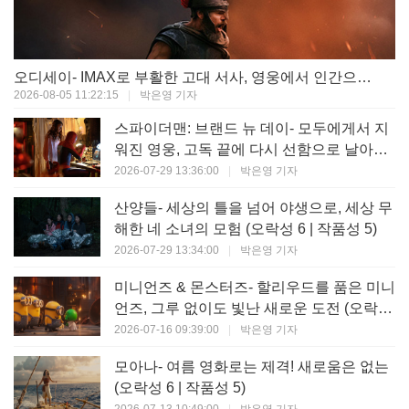
오디세이- IMAX로 부활한 고대 서사, 영웅에서 인간으로의 귀환 (오락성 9 | 작품성 9)
2026-08-05 11:22:15
|
박은영 기자
스파이더맨: 브랜드 뉴 데이- 모두에게서 지
워진 영웅, 고독 끝에 다시 선함으로 날아오
르다 (오락성 8 | 작품성 8)
2026-07-29 13:36:00
|
박은영 기자
산양들- 세상의 틀을 넘어 야생으로, 세상 무
해한 네 소녀의 모험 (오락성 6 | 작품성 5)
2026-07-29 13:34:00
|
박은영 기자
미니언즈 & 몬스터즈- 할리우드를 품은 미니
언즈, 그루 없이도 빛난 새로운 도전 (오락성
7 | 작품성 6)
2026-07-16 09:39:00
|
박은영 기자
모아나- 여름 영화로는 제격! 새로움은 없는
(오락성 6 | 작품성 5)