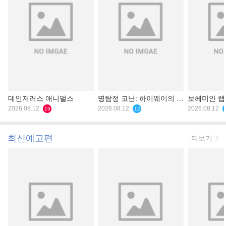
데인저러스 애니멀스
명탐정 코난: 하이웨이의 타
보헤미안 
2026.08.12
천사
2026.08.12
2026.08.12
19
12
최신예고편
더보기