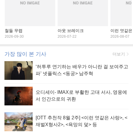
철들 무렵
아웃 브레이크
이런 엿같은
2026-09-30
2026-07-22
2026-08-07
가장 많이 본 기사
더보기
‘허투루 연기하는 배우가 아니란 걸 보여주고
파’ 넷플릭스 <동궁> 남주혁
오디세이- IMAX로 부활한 고대 서사, 영웅에
서 인간으로의 귀환
[OTT 추천작 8월 2주] <이런 엿같은 사랑>, <
재벌X형사2>, <욕망의 덫> 등