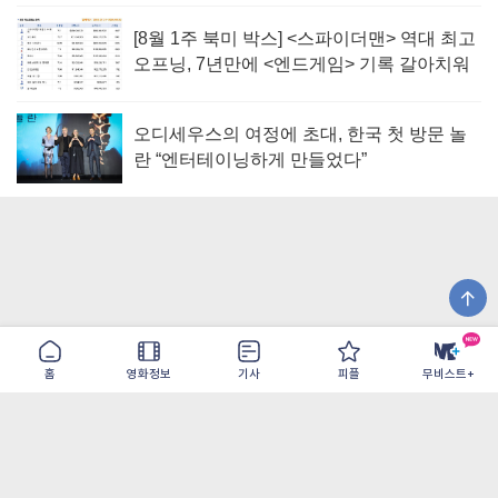
[8월 1주 북미 박스] <스파이더맨> 역대 최고
오프닝, 7년만에 <엔드게임> 기록 갈아치워
오디세우스의 여정에 초대, 한국 첫 방문 놀
란 “엔터테이닝하게 만들었다”
홈
영화정보
기사
피플
무비스트+
이용약관
개인정보취급방침
광고/제휴
PC버전
COPYRIGHT ©THE SHANGRILA ALL RIGHTS RESERVED.