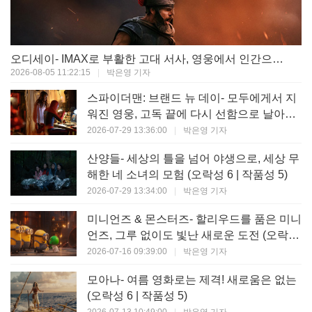
오디세이- IMAX로 부활한 고대 서사, 영웅에서 인간으로의 귀환 (오락성 9 | 작품성 9)
2026-08-05 11:22:15
|
박은영 기자
스파이더맨: 브랜드 뉴 데이- 모두에게서 지
워진 영웅, 고독 끝에 다시 선함으로 날아오
르다 (오락성 8 | 작품성 8)
2026-07-29 13:36:00
|
박은영 기자
산양들- 세상의 틀을 넘어 야생으로, 세상 무
해한 네 소녀의 모험 (오락성 6 | 작품성 5)
2026-07-29 13:34:00
|
박은영 기자
미니언즈 & 몬스터즈- 할리우드를 품은 미니
언즈, 그루 없이도 빛난 새로운 도전 (오락성
7 | 작품성 6)
2026-07-16 09:39:00
|
박은영 기자
모아나- 여름 영화로는 제격! 새로움은 없는
(오락성 6 | 작품성 5)