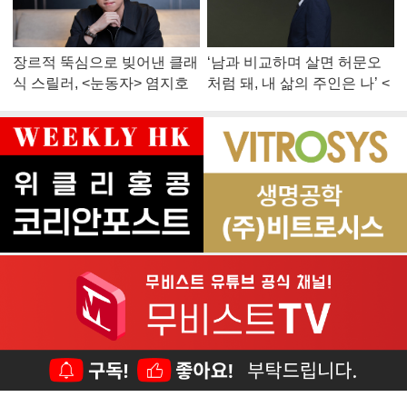
장르적 뚝심으로 빚어낸 클래
‘남과 비교하며 살면 허문오
식 스릴러, <눈동자> 염지호
처럼 돼, 내 삶의 주인은 나’ <
감독
맨 끝줄 소년> 최민식