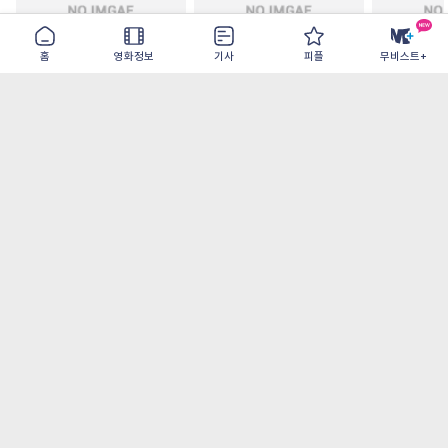
홈
영화정보
기사
피플
무비스트+
철들 무렵
아웃 브레이크
이런 엿같은
2026-09-30
2026-07-22
2026-08-07
가장 많이 본 기사
더보기
‘허투루 연기하는 배우가 아니란 걸 보여주고
파’ 넷플릭스 <동궁> 남주혁
오디세이- IMAX로 부활한 고대 서사, 영웅에
서 인간으로의 귀환
[8월 1주 국내 박스] 5일 만에 338만 모은 <스
파이더맨> 극장가 235% 대반등, <호프>는
400만 돌파