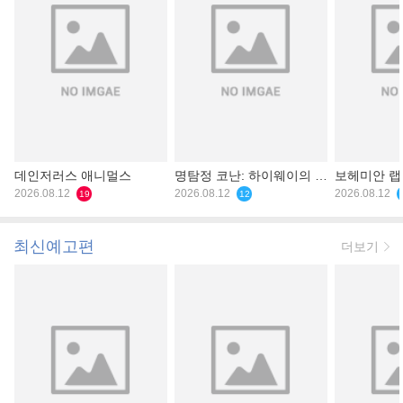
데인저러스 애니멀스
명탐정 코난: 하이웨이의 타
보헤미안 
2026.08.12
천사
2026.08.12
2026.08.12
19
12
최신예고편
더보기