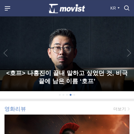
KR
<호프> 나홍진이 끝내 말하고 싶었던 것, 비극
끝에 남은 이름 ‘호프’
영화리뷰
더보기