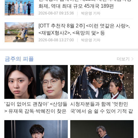
화제, 역대 최대 규모 45개국 189편
2026-08-07 09:15:36
|
박은영 기자
[OTT 추천작 8월 2주] <이런 엿같은 사랑>,
<재벌X형사2>, <욕망의 덫> 등
2026-08-08 13:27:00
|
박은영 기자
금주의 피플
더보기
‘길이 없어도 괜찮아’ <산양들
시청자분들과 함께 ‘멋한민
> 유재욱 감독·박혜진이 찾은
국’에서 숨 쉴 수 있어 기적 같
진짜 ‘안식처’
았다, <멋진 신세계> 강현주
작가