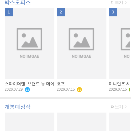
박스오피스
더보기
1
2
3
스파이더맨: 브랜드 뉴 데이
호프
미니언즈 &
2026.07.29
2026.07.15
2026.07.15
12
15
개봉예정작
더보기