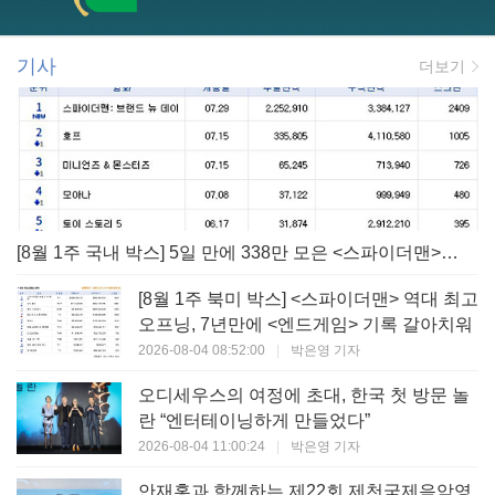
기사
더보기
[8월 1주 국내 박스] 5일 만에 338만 모은 <스파이더맨> 극장가 235% 대반등, <호프>는 400만 돌파
[8월 1주 북미 박스] <스파이더맨> 역대 최고
오프닝, 7년만에 <엔드게임> 기록 갈아치워
2026-08-04 08:52:00
|
박은영 기자
오디세우스의 여정에 초대, 한국 첫 방문 놀
란 “엔터테이닝하게 만들었다”
2026-08-04 11:00:24
|
박은영 기자
안재홍과 함께하는 제22회 제천국제음악영