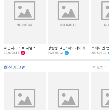
데인저러스 애니멀스
명탐정 코난: 하이웨이의 타
보헤미안 
2026.08.12
천사
2026.08.12
2026.08.12
19
12
최신예고편
더보기