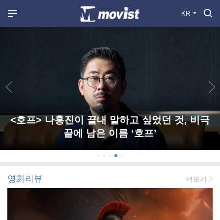
KR
<호프> 나홍진이 끝내 말하고 싶었던 것, 비극
끝에 남은 이름 ‘호프’
영화리뷰
더보기