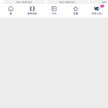
홈
영화정보
기사
피플
무비스트+
철들 무렵
아웃 브레이크
이런 엿같은
2026-09-30
2026-07-22
2026-08-07
가장 많이 본 기사
더보기
‘허투루 연기하는 배우가 아니란 걸 보여주고
파’ 넷플릭스 <동궁> 남주혁
오디세이- IMAX로 부활한 고대 서사, 영웅에
서 인간으로의 귀환
[8월 1주 국내 박스] 5일 만에 338만 모은 <스
파이더맨> 극장가 235% 대반등, <호프>는
400만 돌파