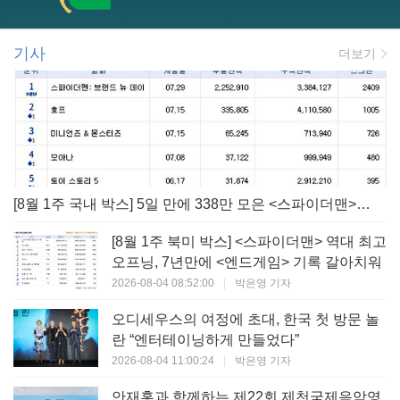
기사
더보기
[8월 1주 국내 박스] 5일 만에 338만 모은 <스파이더맨> 극장가 235% 대반등, <호프>는 400만 돌파
[8월 1주 북미 박스] <스파이더맨> 역대 최고
오프닝, 7년만에 <엔드게임> 기록 갈아치워
2026-08-04 08:52:00
|
박은영 기자
오디세우스의 여정에 초대, 한국 첫 방문 놀
란 “엔터테이닝하게 만들었다”
2026-08-04 11:00:24
|
박은영 기자
안재홍과 함께하는 제22회 제천국제음악영