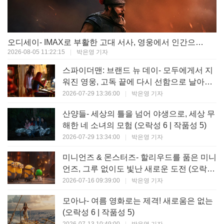
오디세이- IMAX로 부활한 고대 서사, 영웅에서 인간으로의 귀환 (오락성 9 | 작품성 9)
2026-08-05 11:22:15
|
박은영 기자
스파이더맨: 브랜드 뉴 데이- 모두에게서 지
워진 영웅, 고독 끝에 다시 선함으로 날아오
르다 (오락성 8 | 작품성 8)
2026-07-29 13:36:00
|
박은영 기자
산양들- 세상의 틀을 넘어 야생으로, 세상 무
해한 네 소녀의 모험 (오락성 6 | 작품성 5)
2026-07-29 13:34:00
|
박은영 기자
미니언즈 & 몬스터즈- 할리우드를 품은 미니
언즈, 그루 없이도 빛난 새로운 도전 (오락성
7 | 작품성 6)
2026-07-16 09:39:00
|
박은영 기자
모아나- 여름 영화로는 제격! 새로움은 없는
(오락성 6 | 작품성 5)