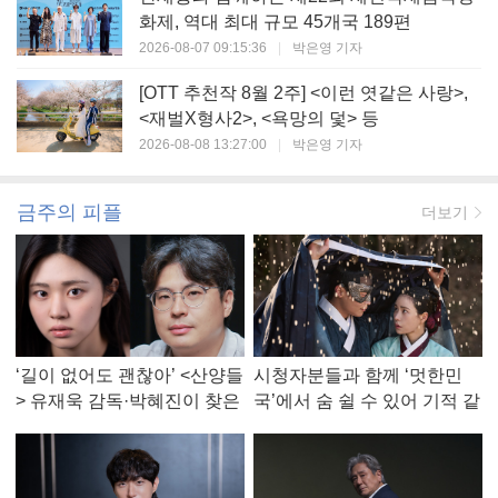
화제, 역대 최대 규모 45개국 189편
2026-08-07 09:15:36
|
박은영 기자
[OTT 추천작 8월 2주] <이런 엿같은 사랑>,
<재벌X형사2>, <욕망의 덫> 등
2026-08-08 13:27:00
|
박은영 기자
금주의 피플
더보기
‘길이 없어도 괜찮아’ <산양들
시청자분들과 함께 ‘멋한민
> 유재욱 감독·박혜진이 찾은
국’에서 숨 쉴 수 있어 기적 같
진짜 ‘안식처’
았다, <멋진 신세계> 강현주
작가