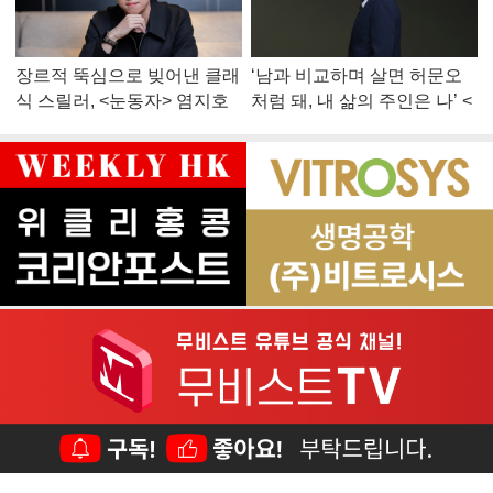
장르적 뚝심으로 빚어낸 클래
‘남과 비교하며 살면 허문오
식 스릴러, <눈동자> 염지호
처럼 돼, 내 삶의 주인은 나’ <
감독
맨 끝줄 소년> 최민식