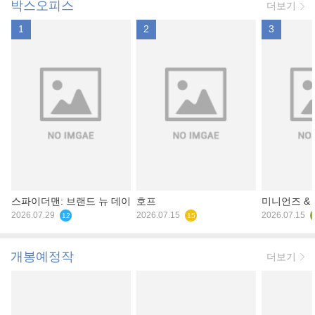
박스오피스
더보기
1
2
3
스파이더맨: 브랜드 뉴 데이
호프
미니언즈 &
2026.07.29
2026.07.15
2026.07.15
12
15
개봉예정작
더보기