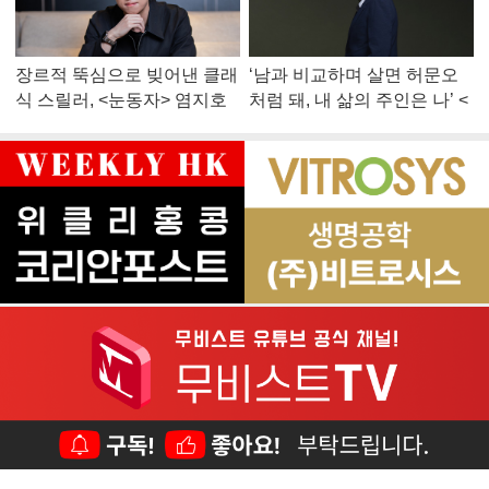
장르적 뚝심으로 빚어낸 클래
‘남과 비교하며 살면 허문오
식 스릴러, <눈동자> 염지호
처럼 돼, 내 삶의 주인은 나’ <
감독
맨 끝줄 소년> 최민식