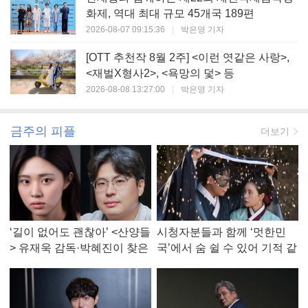
화제, 역대 최대 규모 45개국 189편
2026-08-07 09:15:36
|
박은영 기자
[OTT 추천작 8월 2주] <이런 엿같은 사랑>,
<재벌X형사2>, <욕망의 덫> 등
2026-08-08 13:27:00
|
박은영 기자
금주의 피플
더보기
‘길이 없어도 괜찮아’ <산양들
시청자분들과 함께 ‘멋한민
> 유재욱 감독·박혜진이 찾은
국’에서 숨 쉴 수 있어 기적 같
진짜 ‘안식처’
았다, <멋진 신세계> 강현주
작가