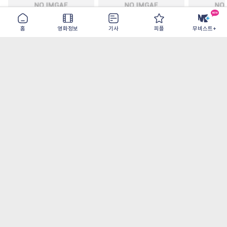
홈
영화정보
기사
피플
무비스트+
철들 무렵
아웃 브레이크
이런 엿같은
2026-09-30
2026-07-22
2026-08-07
가장 많이 본 기사
더보기
‘허투루 연기하는 배우가 아니란 걸 보여주고
파’ 넷플릭스 <동궁> 남주혁
오디세이- IMAX로 부활한 고대 서사, 영웅에
서 인간으로의 귀환
[8월 1주 국내 박스] 5일 만에 338만 모은 <스
파이더맨> 극장가 235% 대반등, <호프>는
400만 돌파