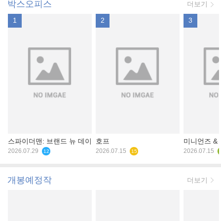
박스오피스
더보기
1
2
3
스파이더맨: 브랜드 뉴 데이
호프
미니언즈 &
2026.07.29
2026.07.15
2026.07.15
12
15
개봉예정작
더보기