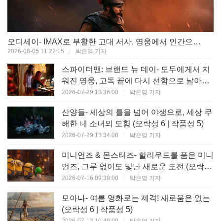
오디세이- IMAX로 부활한 고대 서사, 영웅에서 인간으로의 귀환 (오락성 9 | 작품성 9)
2026-08-05 11:22:15
|
박은영 기자
스파이더맨: 브랜드 뉴 데이- 모두에게서 지
워진 영웅, 고독 끝에 다시 선함으로 날아오
르다 (오락성 8 | 작품성 8)
2026-07-29 13:36:00
|
박은영 기자
산양들- 세상의 틀을 넘어 야생으로, 세상 무
해한 네 소녀의 모험 (오락성 6 | 작품성 5)
2026-07-29 13:34:00
|
박은영 기자
미니언즈 & 몬스터즈- 할리우드를 품은 미니
언즈, 그루 없이도 빛난 새로운 도전 (오락성
7 | 작품성 6)
2026-07-16 09:39:00
|
박은영 기자
모아나- 여름 영화로는 제격! 새로움은 없는
(오락성 6 | 작품성 5)