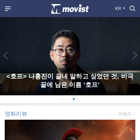
KR
<호프> 나홍진이 끝내 말하고 싶었던 것, 비극
끝에 남은 이름 ‘호프’
영화리뷰
더보기