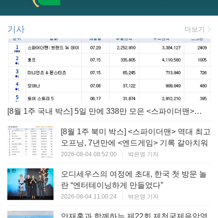
기사
더보기
[8월 1주 국내 박스] 5일 만에 338만 모은 <스파이더맨> 극장가 235% 대반등, <호프>는 400만 돌파
[8월 1주 북미 박스] <스파이더맨> 역대 최고
오프닝, 7년만에 <엔드게임> 기록 갈아치워
2026-08-04 08:52:00
|
박은영 기자
오디세우스의 여정에 초대, 한국 첫 방문 놀
란 “엔터테이닝하게 만들었다”
2026-08-04 11:00:24
|
박은영 기자
안재홍과 함께하는 제22회 제천국제음악영