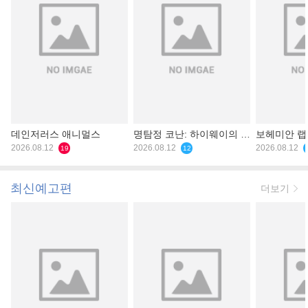
데인저러스 애니멀스
명탐정 코난: 하이웨이의 타
보헤미안 
2026.08.12
천사
2026.08.12
2026.08.12
19
12
최신예고편
더보기