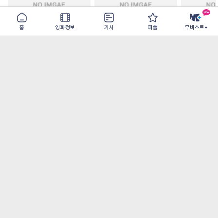
홈
영화정보
기사
피플
무비스트+
철들 무렵
아웃 브레이크
이런 엿같은
2026-09-30
2026-07-22
2026-08-07
가장 많이 본 기사
더보기
‘허투루 연기하는 배우가 아니란 걸 보여주고
파’ 넷플릭스 <동궁> 남주혁
오디세이- IMAX로 부활한 고대 서사, 영웅에
서 인간으로의 귀환
[8월 1주 국내 박스] 5일 만에 338만 모은 <스
파이더맨> 극장가 235% 대반등, <호프>는
400만 돌파