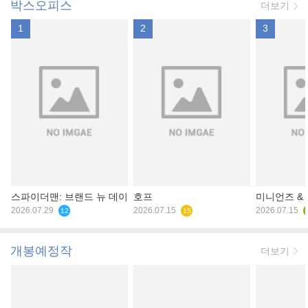
박스오피스
더보기
1
2
3
스파이더맨: 브랜드 뉴 데이
호프
미니언즈 &
2026.07.29
2026.07.15
2026.07.15
12
15
개봉예정작
더보기