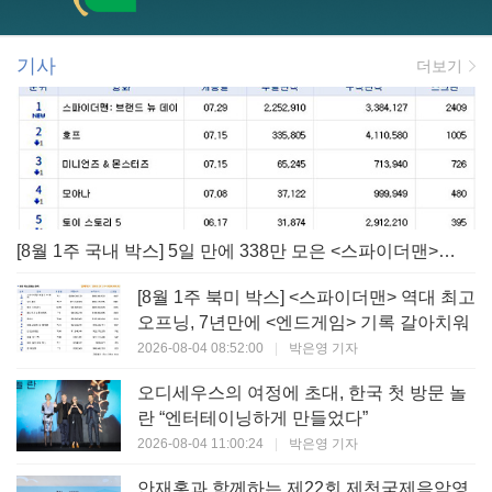
기사
더보기
[8월 1주 국내 박스] 5일 만에 338만 모은 <스파이더맨> 극장가 235% 대반등, <호프>는 400만 돌파
[8월 1주 북미 박스] <스파이더맨> 역대 최고
오프닝, 7년만에 <엔드게임> 기록 갈아치워
2026-08-04 08:52:00
|
박은영 기자
오디세우스의 여정에 초대, 한국 첫 방문 놀
란 “엔터테이닝하게 만들었다”
2026-08-04 11:00:24
|
박은영 기자
안재홍과 함께하는 제22회 제천국제음악영