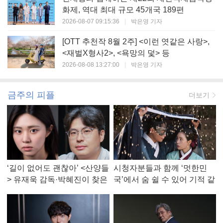
화제, 역대 최대 규모 45개국 189편
2026-08-07 09:15:36
|
박은영 기자
[OTT 추천작 8월 2주] <이런 엿같은 사랑>,
<재벌X형사2>, <욕망의 덫> 등
2026-08-08 13:27:00
|
박은영 기자
금주의 피플
더보기
‘길이 없어도 괜찮아’ <산양들
시청자분들과 함께 ‘멋한민
> 유재욱 감독·박혜진이 찾은
국’에서 숨 쉴 수 있어 기적 같
진짜 ‘안식처’
았다, <멋진 신세계> 강현주
작가