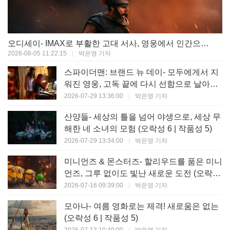
오디세이- IMAX로 부활한 고대 서사, 영웅에서 인간으로의 귀환 (오락성 9 | 작품성 9)
2026-08-05 11:22:15
|
박은영 기자
스파이더맨: 브랜드 뉴 데이- 모두에게서 지
워진 영웅, 고독 끝에 다시 선함으로 날아오
르다 (오락성 8 | 작품성 8)
2026-07-29 13:36:00
|
박은영 기자
산양들- 세상의 틀을 넘어 야생으로, 세상 무
해한 네 소녀의 모험 (오락성 6 | 작품성 5)
2026-07-29 13:34:00
|
박은영 기자
미니언즈 & 몬스터즈- 할리우드를 품은 미니
언즈, 그루 없이도 빛난 새로운 도전 (오락성
7 | 작품성 6)
2026-07-16 09:39:00
|
박은영 기자
모아나- 여름 영화로는 제격! 새로움은 없는
(오락성 6 | 작품성 5)