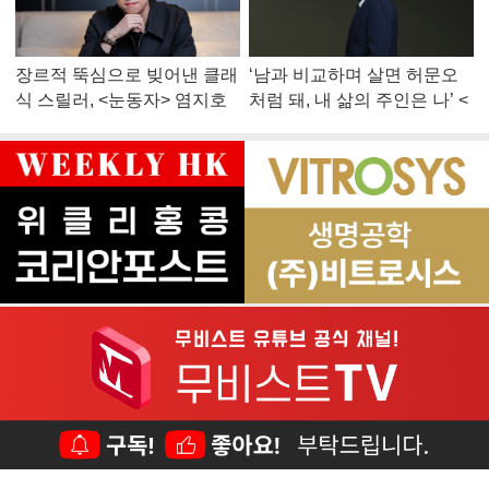
장르적 뚝심으로 빚어낸 클래
‘남과 비교하며 살면 허문오
식 스릴러, <눈동자> 염지호
처럼 돼, 내 삶의 주인은 나’ <
감독
맨 끝줄 소년> 최민식