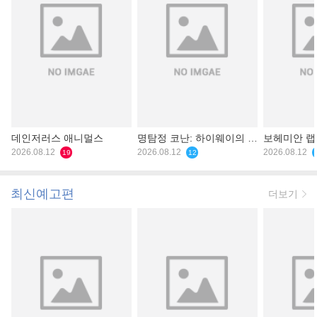
데인저러스 애니멀스
명탐정 코난: 하이웨이의 타
보헤미안 
2026.08.12
천사
2026.08.12
2026.08.12
19
12
최신예고편
더보기