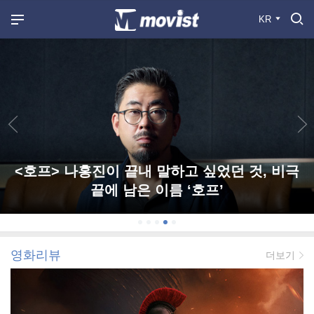
KR
<호프> 나홍진이 끝내 말하고 싶었던 것, 비극
끝에 남은 이름 ‘호프’
영화리뷰
더보기