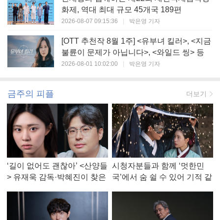
화제, 역대 최대 규모 45개국 189편
2026-08-07 09:15:36
|
박은영 기자
[OTT 추천작 8월 1주] <유부녀 킬러>, <지금
불륜이 문제가 아닙니다>, <와일드 씽> 등
2026-08-01 10:02:00
|
박은영 기자
금주의 피플
더보기
‘길이 없어도 괜찮아’ <산양들
시청자분들과 함께 ‘멋한민
> 유재욱 감독·박혜진이 찾은
국’에서 숨 쉴 수 있어 기적 같
진짜 ‘안식처’
았다, <멋진 신세계> 강현주
작가