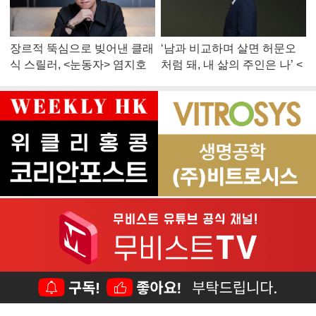
장르적 뚝심으로 빚어낸 클래
‘남과 비교하며 살면 허문오
식 스릴러, <눈동자> 염지호
처럼 돼, 내 삶의 주인은 나’ <
감독
맨 끝줄 소년> 최민식