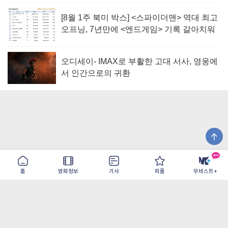
[8월 1주 북미 박스] <스파이더맨> 역대 최고
오프닝, 7년만에 <엔드게임> 기록 갈아치워
오디세이- IMAX로 부활한 고대 서사, 영웅에
서 인간으로의 귀환
홈
영화정보
기사
피플
무비스트+
이용약관
개인정보취급방침
광고/제휴
PC버전
COPYRIGHT ©THE SHANGRILA ALL RIGHTS RESERVED.