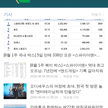
기사
더보기
[8월 1주 국내 박스] 5일 만에 338만 모은 <스파이더맨> 극장가 235% 대반등, <호프>는 400만 돌파
[8월 1주 북미 박스] <스파이더맨> 역대 최고
오프닝, 7년만에 <엔드게임> 기록 갈아치워
2026-08-04 08:52:00
|
박은영 기자
오디세우스의 여정에 초대, 한국 첫 방문 놀
란 “엔터테이닝하게 만들었다”
2026-08-04 11:00:24
|
박은영 기자
안재홍과 함께하는 제22회 제천국제음악영