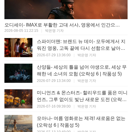
오디세이- IMAX로 부활한 고대 서사, 영웅에서 인간으로의 귀환 (오락성 9 | 작품성 9)
2026-08-05 11:22:15
|
박은영 기자
스파이더맨: 브랜드 뉴 데이- 모두에게서 지
워진 영웅, 고독 끝에 다시 선함으로 날아오
르다 (오락성 8 | 작품성 8)
2026-07-29 13:36:00
|
박은영 기자
산양들- 세상의 틀을 넘어 야생으로, 세상 무
해한 네 소녀의 모험 (오락성 6 | 작품성 5)
2026-07-29 13:34:00
|
박은영 기자
미니언즈 & 몬스터즈- 할리우드를 품은 미니
언즈, 그루 없이도 빛난 새로운 도전 (오락성
7 | 작품성 6)
2026-07-16 09:39:00
|
박은영 기자
모아나- 여름 영화로는 제격! 새로움은 없는
(오락성 6 | 작품성 5)