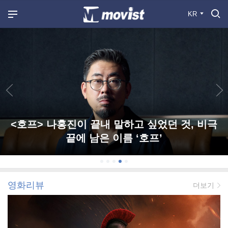
KR
<호프> 나홍진이 끝내 말하고 싶었던 것, 비극
끝에 남은 이름 ‘호프’
영화리뷰
더보기