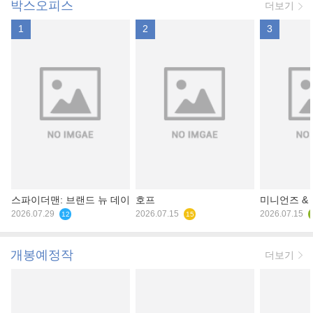
박스오피스
더보기
1
2
3
스파이더맨: 브랜드 뉴 데이
호프
미니언즈 &
2026.07.29
2026.07.15
2026.07.15
12
15
개봉예정작
더보기