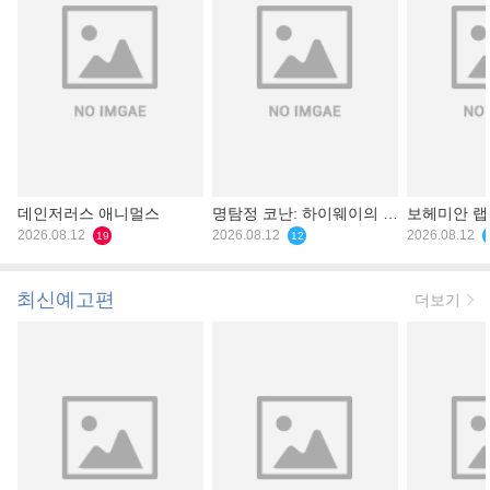
데인저러스 애니멀스
명탐정 코난: 하이웨이의 타
보헤미안 
2026.08.12
천사
2026.08.12
2026.08.12
19
12
최신예고편
더보기